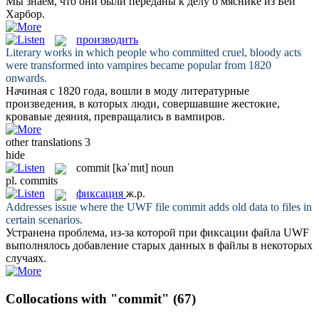
Мы знаем, что они были
переданы
к делу о мяснике из Бей
Харбор.
производить
Literary works in which people who
committed
cruel, bloody acts
were transformed into vampires became popular from 1820
onwards.
Начиная с 1820 года, вошли в моду литературные
произведения
, в которых люди, совершавшие жестокие,
кровавые деяния, превращались в вампиров.
other translations
3
hide
commit
[kəˈmɪt]
noun
pl.
commits
фиксация
ж.р.
Addresses issue where the UWF file
commit
adds old data to files in
certain scenarios.
Устранена проблема, из-за которой при
фиксации
файла UWF
выполнялось добавление старых данных в файлы в некоторых
случаях.
Collocations with "commit"
(67)