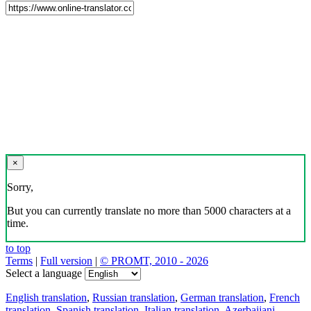
×
Sorry,
But you can currently translate no more than 5000 characters at a
time.
to top
Terms
|
Full version
|
© PROMT, 2010 - 2026
Select a language
English translation
,
Russian translation
,
German translation
,
French
translation
,
Spanish translation
,
Italian translation
,
Azerbaijani