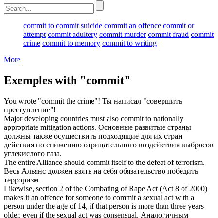
commit to
commit suicide
commit an offence
commit or
attempt
commit adultery
commit murder
commit fraud
commit
crime
commit to memory
commit to writing
More
Exemples with "commit"
You wrote "
commit
the crime"!
Ты написал "
совершить
преступление"!
Major developing countries must also
commit
to nationally
appropriate mitigation actions.
Основные развитые страны
должны также
осуществить
подходящие для их стран
действия по снижению отрицательного воздействия выбросов
углекислого газа.
The entire Alliance should
commit
itself to the defeat of terrorism.
Весь Альянс должен
взять на себя обязательство
победить
терроризм.
Likewise, section 2 of the Combating of Rape Act (Act 8 of 2000)
makes it an offence for someone to
commit
a sexual act with a
person under the age of 14, if that person is more than three years
older, even if the sexual act was consensual.
Аналогичным