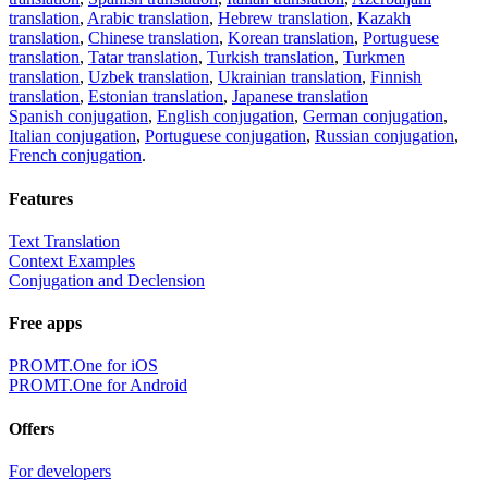
translation
,
Arabic translation
,
Hebrew translation
,
Kazakh
translation
,
Chinese translation
,
Korean translation
,
Portuguese
translation
,
Tatar translation
,
Turkish translation
,
Turkmen
translation
,
Uzbek translation
,
Ukrainian translation
,
Finnish
translation
,
Estonian translation
,
Japanese translation
Spanish conjugation
,
English conjugation
,
German conjugation
,
Italian conjugation
,
Portuguese conjugation
,
Russian conjugation
,
French conjugation
.
Features
Text Translation
Context Examples
Conjugation and Declension
Free apps
PROMT.One for iOS
PROMT.One for Android
Offers
For developers