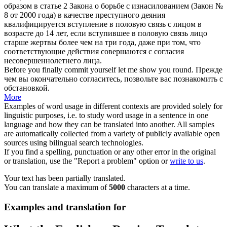
образом в статье 2 Закона о борьбе с изнасилованием (Закон №
8 от 2000 года) в качестве преступного деяния
квалифицируется вступление в половую связь с лицом в
возрасте до 14 лет, если вступившее в половую связь лицо
старше жертвы более чем на три года, даже при том, что
соответствующие действия
совершаются
с согласия
несовершеннолетнего лица.
Before you finally
commit
yourself let me show you round.
Прежде
чем вы окончательно
согласитесь
, позвольте вас познакомить с
обстановкой.
More
Examples of word usage in different contexts are provided solely for
linguistic purposes, i.e. to study word usage in a sentence in one
language and how they can be translated into another. All samples
are automatically collected from a variety of publicly available open
sources using bilingual search technologies.
If you find a spelling, punctuation or any other error in the original
or translation, use the "Report a problem" option or
write to us
.
Your text has been partially translated.
You can translate a maximum of
5000
characters at a time.
Examples and translation for