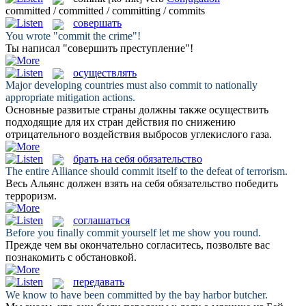
committed / committed / committing / commits
совершать
You wrote "
commit
the crime"!
Ты написал "
совершить
преступление"!
осуществлять
Major developing countries must also
commit
to nationally
appropriate mitigation actions.
Основные развитые страны должны также
осуществить
подходящие для их стран действия по снижению
отрицательного воздействия выбросов углекислого газа.
брать на себя обязательство
The entire Alliance should
commit
itself to the defeat of terrorism.
Весь Альянс должен
взять на себя обязательство
победить
терроризм.
соглашаться
Before you finally
commit
yourself let me show you round.
Прежде чем вы окончательно
согласитесь
, позвольте вас
познакомить с обстановкой.
передавать
We know to have been
committed
by the bay harbor butcher.