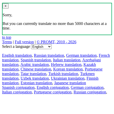
×
Sorry,
But you can currently translate no more than 5000 characters at a
time.
to top
Terms
|
Full version
|
© PROMT, 2010 - 2026
Select a language
English translation
,
Russian translation
,
German translation
,
French
translation
,
Spanish translation
,
Italian translation
,
Azerbaijani
translation
,
Arabic translation
,
Hebrew translation
,
Kazakh
translation
,
Chinese translation
,
Korean translation
,
Portuguese
translation
,
Tatar translation
,
Turkish translation
,
Turkmen
translation
,
Uzbek translation
,
Ukrainian translation
,
Finnish
translation
,
Estonian translation
,
Japanese translation
Spanish conjugation
,
English conjugation
,
German conjugation
,
Italian conjugation
,
Portuguese conjugation
,
Russian conjugation
,
French conjugation
.
Features