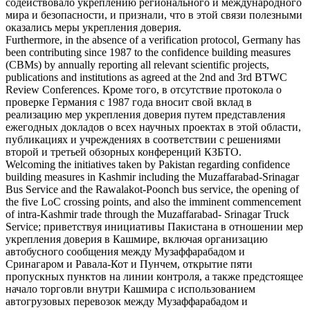
содействовало укреплению регионального и международного
мира и безопасности, и признали, что в этой связи полезными
оказались
меры укрепления доверия
.
Furthermore, in the absence of a verification protocol, Germany has
been contributing since 1987 to the
confidence building measures
(CBMs) by annually reporting all relevant scientific projects,
publications and institutions as agreed at the 2nd and 3rd BTWC
Review Conferences.
Кроме того, в отсутствие протокола о
проверке Германия с 1987 года вносит свой вклад в
реализацию
мер укрепления доверия
путем представления
ежегодных докладов о всех научных проектах в этой области,
публикациях и учреждениях в соответствии с решениями
второй и третьей обзорных конференций КЗБТО.
Welcoming the initiatives taken by Pakistan regarding
confidence
building measures
in Kashmir including the Muzaffarabad-Srinagar
Bus Service and the Rawalakot-Poonch bus service, the opening of
the five LoC crossing points, and also the imminent commencement
of intra-Kashmir trade through the Muzaffarabad- Srinagar Truck
Service;
приветствуя инициативы Пакистана в отношении
мер
укрепления доверия
в Кашмире, включая организацию
автобусного сообщения между Музаффарабадом и
Сринагаром и Равала-Кот и Пунчем, открытие пяти
пропускных пунктов на линии контроля, а также предстоящее
начало торговли внутри Кашмира с использованием
автогрузовых перевозок между Музаффарабадом и