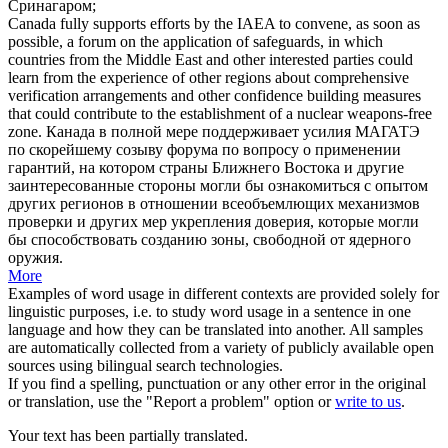
Сринагаром;
Canada fully supports efforts by the IAEA to convene, as soon as
possible, a forum on the application of safeguards, in which
countries from the Middle East and other interested parties could
learn from the experience of other regions about comprehensive
verification arrangements and other
confidence building measures
that could contribute to the establishment of a nuclear weapons-free
zone.
Канада в полной мере поддерживает усилия МАГАТЭ
по скорейшему созыву форума по вопросу о применении
гарантий, на котором страны Ближнего Востока и другие
заинтересованные стороны могли бы ознакомиться с опытом
других регионов в отношении всеобъемлющих механизмов
проверки и других
мер укрепления доверия
, которые могли
бы способствовать созданию зоны, свободной от ядерного
оружия.
More
Examples of word usage in different contexts are provided solely for
linguistic purposes, i.e. to study word usage in a sentence in one
language and how they can be translated into another. All samples
are automatically collected from a variety of publicly available open
sources using bilingual search technologies.
If you find a spelling, punctuation or any other error in the original
or translation, use the "Report a problem" option or
write to us
.
Your text has been partially translated.