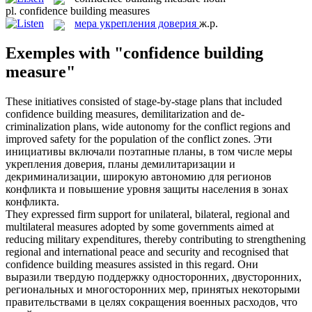
pl.
confidence building measures
мера укрепления доверия
ж.р.
Exemples with "confidence building
measure"
These initiatives consisted of stage-by-stage plans that included
confidence building measures
, demilitarization and de-
criminalization plans, wide autonomy for the conflict regions and
improved safety for the population of the conflict zones.
Эти
инициативы включали поэтапные планы, в том числе
меры
укрепления доверия
, планы демилитаризации и
декриминализации, широкую автономию для регионов
конфликта и повышение уровня защиты населения в зонах
конфликта.
They expressed firm support for unilateral, bilateral, regional and
multilateral measures adopted by some governments aimed at
reducing military expenditures, thereby contributing to strengthening
regional and international peace and security and recognised that
confidence building measures
assisted in this regard.
Они
выразили твердую поддержку односторонних, двусторонних,
региональных и многосторонних мер, принятых некоторыми
правительствами в целях сокращения военных расходов, что