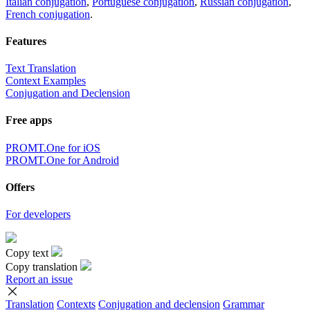
Italian conjugation
,
Portuguese conjugation
,
Russian conjugation
,
French conjugation
.
Features
Text Translation
Context Examples
Conjugation and Declension
Free apps
PROMT.One for iOS
PROMT.One for Android
Offers
For developers
Copy text
Copy translation
Report an issue
Translation
Contexts
Conjugation
and declension
Grammar