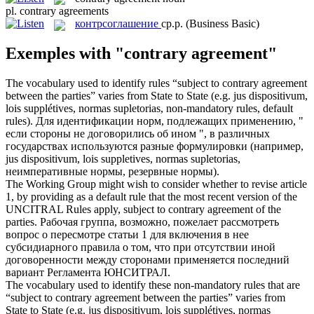
pl.
contrary agreements
контрсоглашение
ср.р.
(Business Basic)
Exemples with "contrary agreement"
The vocabulary used to identify rules “subject to
contrary agreement
between the parties” varies from State to State (e.g. jus dispositivum,
lois supplétives, normas supletorias, non-mandatory rules, default
rules).
Для идентификации норм, подлежащих применению, "
если стороны не договорились об ином ", в различных
государствах используются разные формулировки (например,
jus dispositivum, lois suppletives, normas supletorias,
неимперативные нормы, резервные нормы).
The Working Group might wish to consider whether to revise article
1, by providing as a default rule that the most recent version of the
UNCITRAL Rules apply, subject to
contrary agreement
of the
parties.
Рабочая группа, возможно, пожелает рассмотреть
вопрос о пересмотре статьи 1 для включения в нее
субсидиарного правила о том, что при отсутствии иной
договоренности между сторонами применяется последний
вариант Регламента ЮНСИТРАЛ.
The vocabulary used to identify these non-mandatory rules that are
“subject to
contrary agreement
between the parties” varies from
State to State (e.g. jus dispositivum, lois supplétives, normas