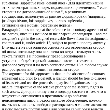
supletorias, suppletive rules, default rules).
Для идентификации
этих неимперативных норм, подлежащих применению, " если
стороны не договорились об ином ", в различных
государствах используются разные формулировки (например,
jus dispositivum, lois suppletives, normas supletorias,
супплетивные нормы, резервные нормы).
Paragraph 2 does not repeat the reference to a
contrary agreement
of
the parties, since it is included in the chapeau of paragraph 1 and the
assignee's right in the assigned receivable flows from the assignment
contract and is, under article 13, subject to party autonomy anyway.
В пункте 2 не повторяется ссылка на договоренность сторон
об ином, поскольку она включена во вступительную часть
текста пункта 1 и поскольку право цессионария в
уступленной дебиторской задолженности вытекает из
договора уступки и на него согласно статье 13 в любом случае
распространяется принцип автономии сторон.
The argument for this approach is that, in the absence of a
contrary
agreement
and prior to a default, a grantor should be free to dispose
of its assets and use the proceeds to pay its obligations as they
mature, irrespective of the relative priority of the security rights in
such assets.
Довод в пользу этого подхода состоит в том, что в
отсутствие соглашения о противном и до события
неисполнения лицо, предоставившее обеспечение, должно
иметь возможность свободно распоряжаться своими активами
и использовать поступления для оплаты своих обязательств