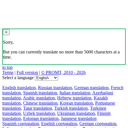
×
Sorry,
But you can currently translate no more than 5000 characters at a
time.
to top
Terms
|
Full version
|
© PROMT, 2010 - 2026
Select a language
English translation
,
Russian translation
,
German translation
,
French
translation
,
Spanish translation
,
Italian translation
,
Azerbaijani
translation
,
Arabic translation
,
Hebrew translation
,
Kazakh
translation
,
Chinese translation
,
Korean translation
,
Portuguese
translation
,
Tatar translation
,
Turkish translation
,
Turkmen
translation
,
Uzbek translation
,
Ukrainian translation
,
Finnish
translation
,
Estonian translation
,
Japanese translation
Spanish conjugation
,
English conjugation
,
German conjugation
,