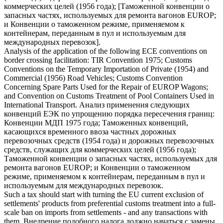
коммерческих целей (1956 года); [Таможенной конвенции о
запасных частях, используемых для ремонта вагонов EUROP;
и Конвенции о
таможенном режиме
, применяемом к
контейнерам, переданным в пул и используемым для
международных перевозок].
Analysis of the application of the following ECE conventions on
border crossing facilitation: TIR Convention 1975; Customs
Conventions on the Temporary Importation of Private (1954) and
Commercial (1956) Road Vehicles; Customs Convention
Concerning Spare Parts Used for the Repair of EUROP Wagons;
and Convention on
Customs Treatment
of Pool Containers Used in
International Transport.
Анализ применения следующих
конвенций ЕЭК по упрощению порядка пересечения границ:
Конвенции МДП 1975 года; Таможенных конвенций,
касающихся временного ввоза частных дорожных
перевозочных средств (1954 года) и дорожных перевозочных
средств, служащих для коммерческих целей (1956 года);
Таможенной конвенции о запасных частях, используемых для
ремонта вагонов EUROP; и Конвенции о
таможенном
режиме
, применяемом к контейнерам, переданным в пул и
используемым для международных перевозок.
Such a tax should start with turning the EU current exclusion of
settlements' products from preferential
customs treatment
into a full-
scale ban on imports from settlements - and any transactions with
them.
Внедрение подобного налога должно начаться с замены