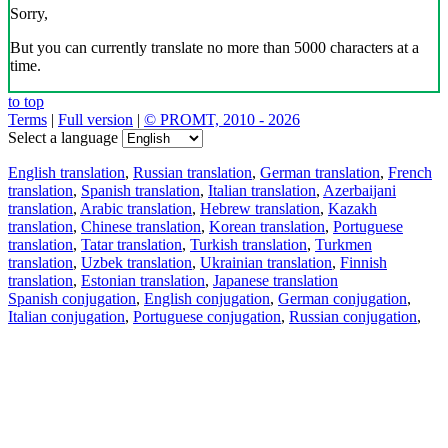
Sorry,
But you can currently translate no more than 5000 characters at a
time.
to top
Terms
|
Full version
|
© PROMT, 2010 - 2026
Select a language
English translation
,
Russian translation
,
German translation
,
French
translation
,
Spanish translation
,
Italian translation
,
Azerbaijani
translation
,
Arabic translation
,
Hebrew translation
,
Kazakh
translation
,
Chinese translation
,
Korean translation
,
Portuguese
translation
,
Tatar translation
,
Turkish translation
,
Turkmen
translation
,
Uzbek translation
,
Ukrainian translation
,
Finnish
translation
,
Estonian translation
,
Japanese translation
Spanish conjugation
,
English conjugation
,
German conjugation
,
Italian conjugation
,
Portuguese conjugation
,
Russian conjugation
,
French conjugation
.
Features
Text Translation
Context Examples