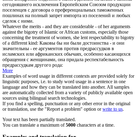
сегодняшнего исключения Европейским Союзом продукции
поселенцев с договора о преференциальных таможенных
пошлинах на полный запрет импорта из поселений и любых
сделок с ними.
Whatever the merits - and they are considerable - of her arguments
against the bigotry of Islamic or African
customs
, especially those
concerning the
treatment
of women, she lent respectability to bigotry
of a different kind:
Каковы бы ни были достоинства - и они
значительны - ее аргументов против предрассудков в
исламских или африканских
обычаях
, особенно касающихся
обращения
с женщинами, она придала респектабельность
предрассудкам другого рода:
More
Examples of word usage in different contexts are provided solely for
linguistic purposes, i.e. to study word usage in a sentence in one
language and how they can be translated into another. All samples
are automatically collected from a variety of publicly available open
sources using bilingual search technologies.
If you find a spelling, punctuation or any other error in the original
or translation, use the "Report a problem" option or
write to us
.
Your text has been partially translated.
You can translate a maximum of
5000
characters at a time.
Examples and translation for