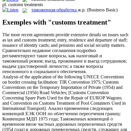
pl.
customs treatments
таможенная обработка
ж.р.
(Business Basic)
Exemples with "customs treatment"
The more recent agreements provide extensive details on issues such
as tax and
customs treatment
; entry, residence and departure of staff;
issuance of identity cards; and pensions and social security matters.
Сравнительно недавние соглашения подробно
регламентируют такие вопросы, как налоговый и
таможенный режим
; въезд, проживание и выезд сотрудников;
выдача удостоверений личности; а также вопросы
пенсионного и социального обеспечения.
Analysis of the application of the following UNECE Conventions
on border crossing facilitation: TIR Convention 1975; Customs
Conventions on the Temporary Importation of Private (1954) and
Commercial (1956) Road Vehicles; [Customs Convention
Concerning Spare Parts Used for the Repair of EUROP Wagons;
and Convention on
Customs Treatment
of Pool Containers Used in
International Transport].
Анализ применения следующих
конвенций ЕЭК ООН по облегчению пересечения границ:
Конвенции МДП 1975 года; Таможенных конвенций о
временном ввозе частных дорожных перевозочных средств
(1954 года) и дорожных перевозочных средств, служащих для