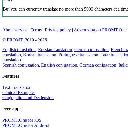
But you can currently translate no more than 5000 characters at a time
About service
|
Terms
|
Privacy policy
|
Advertizing on PROMT.One
© PROMT, 2010 - 2026
English translation
,
Russian translation
,
German translation
,
French tr
translation
,
Korean translation
,
Portuguese translation
,
Tatar translatio
translation
Spanish conjugation
,
English conjugation
,
German conjugation
,
Itali
Features
Text Translation
Context Examples
Conjugation and Declension
Free apps
PROMT.One for iOS
PROMT.One for Android