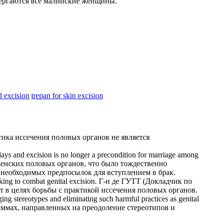
вергаются все малийские женщины.
d excision
trepan for skin excision
тика
иссечения
половых органов не является
adays and
excision
is no longer a precondition for marriage among
 женских половых органов, что было тождественно
з необходимых предпосылок для вступлением в брак.
king to combat genital
excision
.
Г-н де ГУТТ (Докладчик по
ет в целях борьбы с практикой
иссечения
половых органов.
ing stereotypes and eliminating such harmful practices as genital
аммах, направленных на преодоление стереотипов и