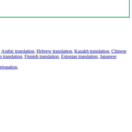
,
Arabic translation
,
Hebrew translation
,
Kazakh translation
,
Chinese
 translation
,
Finnish translation
,
Estonian translation
,
Japanese
njugation
.