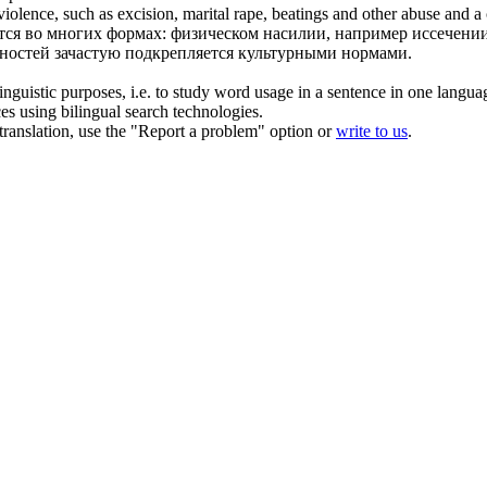
violence, such as
excision
, marital rape, beatings and other abuse and 
ся во многих формах: физическом насилии, например
иссечени
ностей зачастую подкрепляется культурными нормами.
inguistic purposes, i.e. to study word usage in a sentence in one langua
ces using bilingual search technologies.
r translation, use the "Report a problem" option or
write to us
.