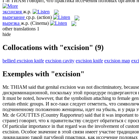
Г-н ТИАМ говорит, что практика
иссечения
половых органов н
эксцизия
ж.р.
вырезание
ср.р.
(action)
вырезка
ж.р.
(Cinema)
other translations
1
hide
Collocations with "excision"
(9)
bellied excision knife
excision cavity
excision knife
excision map
exci
Exemples with "excision"
Mr. THIAM said that genital
excision
was not discriminatory, becaus
дискриминационной, поскольку этой процедуре подвергаются
It must be noted, however, that the symbolism attaching to female geni
certain ethnic groups.
И все-таки следует отметить, что символи
подчиненному положению женщины, идет на убыль, и у ряда 
Mr. de GOUTTES (Country Rapporteur) said that it was important to 
стране) говорит, что к правительству следует обратиться с п
Of particular importance in that regard was the involvement of custom
excision
.
Особое значение в этой связи имеет участие традици
ликвидацию такой пагубной практики, как
иссечение
половых 