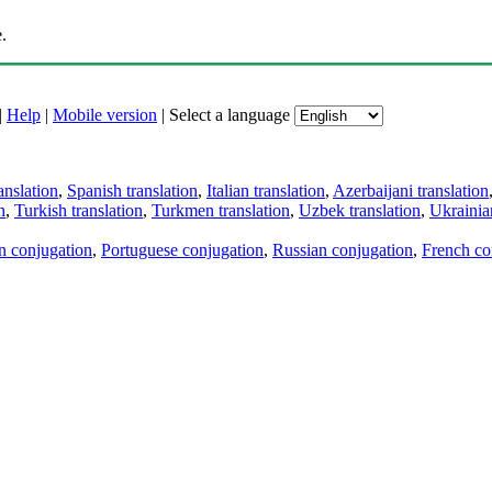
.
|
Help
|
Mobile version
|
Select a language
anslation
,
Spanish translation
,
Italian translation
,
Azerbaijani translation
n
,
Turkish translation
,
Turkmen translation
,
Uzbek translation
,
Ukrainian
an conjugation
,
Portuguese conjugation
,
Russian conjugation
,
French co