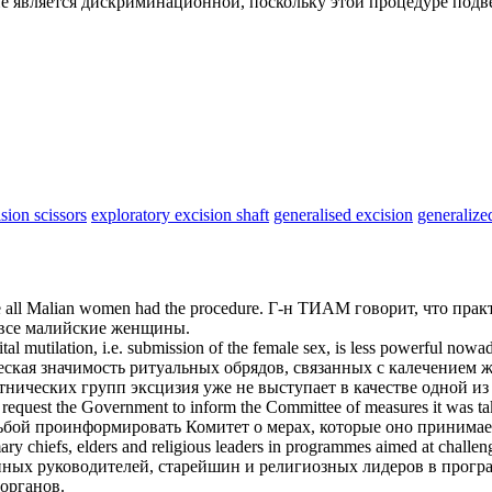
е является дискриминационной, поскольку этой процедуре под
sion scissors
exploratory excision shaft
generalised excision
generalize
e all Malian women had the procedure.
Г-н ТИАМ говорит, что прак
 все малийские женщины.
tal mutilation, i.e. submission of the female sex, is less powerful now
ческая значимость ритуальных обрядов, связанных с калечением
этнических групп
эксцизия
уже не выступает в качестве одной и
request the Government to inform the Committee of measures it was ta
росьбой проинформировать Комитет о мерах, которые оно принима
ary chiefs, elders and religious leaders in programmes aimed at challeng
онных руководителей, старейшин и религиозных лидеров в прогр
органов.