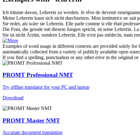
Ich träume davon,
Lehrerin
zu werden.
Je rêve de devenir
enseignant
Meine
Lehrerin
kann sich nicht durchsetzen.
Mon
institutrice
ne sait p
Sie redet, als wäre sie
Lehrerin
.
Elle parle comme si elle était
professe
Die Frau, die gerade mit diesem Jungen spricht, ist seine
Lehrerin
.
La 
Sie ist nicht Ärztin, sondern
Lehrerin
.
Elle n'est pas médecin, mais
en
Examples of word usage in different contexts are provided solely for l
automatically collected from a variety of publicly available open sour
If you find a spelling, punctuation or any other error in the original o
PROMT Professional NMT
Try offline translator for your PC and laptop
Download
PROMT Master NMT
Accurate document translation