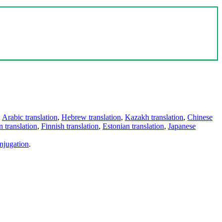
,
Arabic translation
,
Hebrew translation
,
Kazakh translation
,
Chinese
 translation
,
Finnish translation
,
Estonian translation
,
Japanese
njugation
.