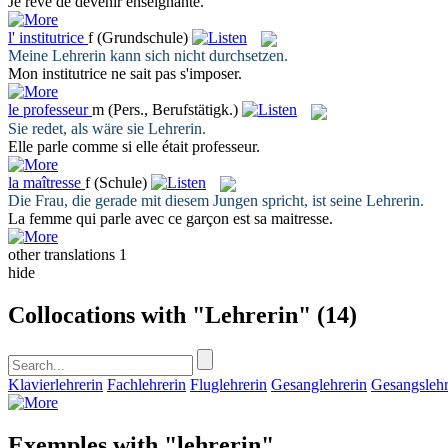
Je rêve de devenir
enseignante
.
l'
institutrice
f
(Grundschule)
Meine
Lehrerin
kann sich nicht durchsetzen.
Mon
institutrice
ne sait pas s'imposer.
le
professeur
m
(Pers., Berufstätigk.)
Sie redet, als wäre sie
Lehrerin
.
Elle parle comme si elle était
professeur
.
la
maîtresse
f
(Schule)
Die Frau, die gerade mit diesem Jungen spricht, ist seine
Lehrerin
.
La femme qui parle avec ce garçon est sa
maitresse
.
other translations
1
hide
Collocations with "Lehrerin"
(14)
Klavierlehrerin
Fachlehrerin
Fluglehrerin
Gesanglehrerin
Gesangslehr
Exemples with "lehrerin"