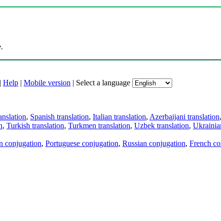
.
|
Help
|
Mobile version
|
Select a language
anslation
,
Spanish translation
,
Italian translation
,
Azerbaijani translation
n
,
Turkish translation
,
Turkmen translation
,
Uzbek translation
,
Ukrainian
an conjugation
,
Portuguese conjugation
,
Russian conjugation
,
French co