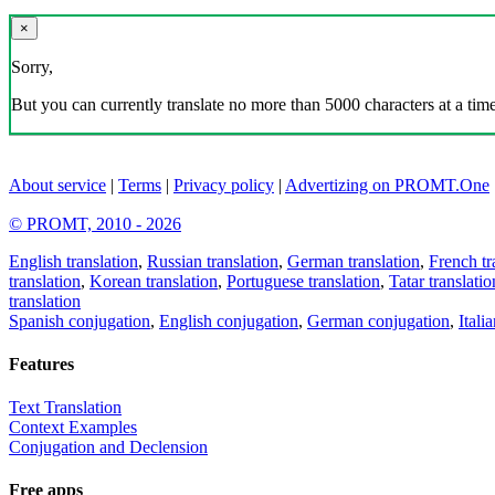
×
Sorry,
But you can currently translate no more than 5000 characters at a time
About service
|
Terms
|
Privacy policy
|
Advertizing on PROMT.One
© PROMT, 2010 - 2026
English translation
,
Russian translation
,
German translation
,
French tr
translation
,
Korean translation
,
Portuguese translation
,
Tatar translatio
translation
Spanish conjugation
,
English conjugation
,
German conjugation
,
Itali
Features
Text Translation
Context Examples
Conjugation and Declension
Free apps