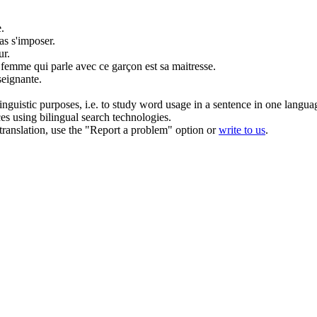
e
.
as s'imposer.
ur
.
femme qui parle avec ce garçon est sa
maitresse
.
seignante
.
inguistic purposes, i.e. to study word usage in a sentence in one langua
ces using bilingual search technologies.
r translation, use the "Report a problem" option or
write to us
.