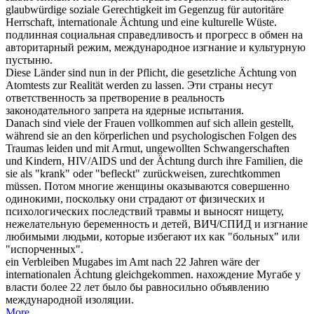
glaubwürdige soziale Gerechtigkeit im Gegenzug für autoritäre
Herrschaft, internationale
Ächtung
und eine kulturelle Wüste.
подлинная социальная справедливость и прогресс в обмен на
авторитарный режим, международное
изгнание
и культурную
пустыню.
Diese Länder sind nun in der Pflicht, die gesetzliche
Ächtung
von
Atomtests zur Realität werden zu lassen.
Эти страны несут
ответственность за претворение в реальность
законодательного
запрета
на ядерные испытания.
Danach sind viele der Frauen vollkommen auf sich allein gestellt,
während sie an den körperlichen und psychologischen Folgen des
Traumas leiden und mit Armut, ungewollten Schwangerschaften
und Kindern, HIV/AIDS und der
Ächtung
durch ihre Familien, die
sie als "krank" oder "befleckt" zurückweisen, zurechtkommen
müssen.
Потом многие женщины оказываются совершенно
одинокими, поскольку они страдают от физических и
психологических последствий травмы и выносят нищету,
нежелательную беременность и детей, ВИЧ/СПИД и
изгнание
любимыми людьми, которые избегают их как "больных" или
"испорченных".
ein Verbleiben Mugabes im Amt nach 22 Jahren wäre der
internationalen
Ächtung
gleichgekommen.
нахождение Мугабе у
власти более 22 лет было бы равносильно объявлению
международной изоляции.
More