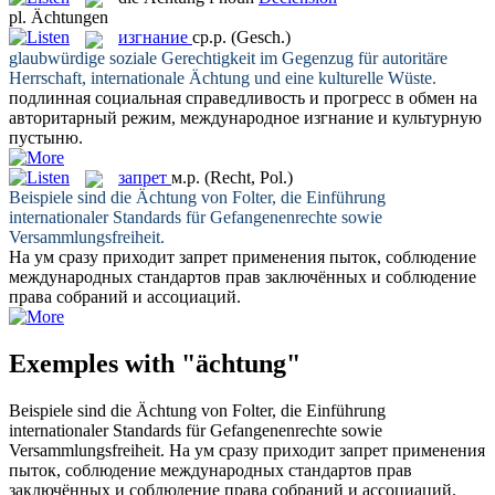
pl.
Ächtungen
изгнание
ср.р.
(Gesch.)
glaubwürdige soziale Gerechtigkeit im Gegenzug für autoritäre
Herrschaft, internationale
Ächtung
und eine kulturelle Wüste.
подлинная социальная справедливость и прогресс в обмен на
авторитарный режим, международное
изгнание
и культурную
пустыню.
запрет
м.р.
(Recht, Pol.)
Beispiele sind die
Ächtung
von Folter, die Einführung
internationaler Standards für Gefangenenrechte sowie
Versammlungsfreiheit.
На ум сразу приходит
запрет
применения пыток, соблюдение
международных стандартов прав заключённых и соблюдение
права собраний и ассоциаций.
Exemples with "ächtung"
Beispiele sind die
Ächtung
von Folter, die Einführung
internationaler Standards für Gefangenenrechte sowie
Versammlungsfreiheit.
На ум сразу приходит
запрет
применения
пыток, соблюдение международных стандартов прав
заключённых и соблюдение права собраний и ассоциаций.