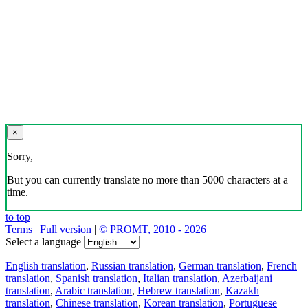
×
Sorry,
But you can currently translate no more than 5000 characters at a
time.
to top
Terms
|
Full version
|
© PROMT, 2010 - 2026
Select a language
English translation
,
Russian translation
,
German translation
,
French
translation
,
Spanish translation
,
Italian translation
,
Azerbaijani
translation
,
Arabic translation
,
Hebrew translation
,
Kazakh
translation
,
Chinese translation
,
Korean translation
,
Portuguese