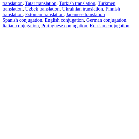
translation
,
Tatar translation
,
Turkish translation
,
Turkmen
translation
,
Uzbek translation
,
Ukrainian translation
,
Finnish
translation
,
Estonian translation
,
Japanese translation
Spanish conjugation
,
English conjugation
,
German conjugation
,
Italian conjugation
,
Portuguese conjugation
,
Russian conjugation
,
French conjugation
.
Features
Text Translation
Context Examples
Conjugation and Declension
Free apps
PROMT.One for iOS
PROMT.One for Android
Offers
For developers
Copy text