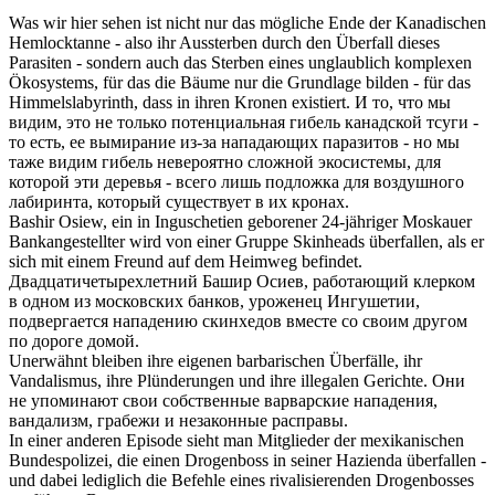
Was wir hier sehen ist nicht nur das mögliche Ende der Kanadischen
Hemlocktanne - also ihr Aussterben durch den
Überfall
dieses
Parasiten - sondern auch das Sterben eines unglaublich komplexen
Ökosystems, für das die Bäume nur die Grundlage bilden - für das
Himmelslabyrinth, dass in ihren Kronen existiert.
И то, что мы
видим, это не только потенциальная гибель канадской тсуги -
то есть, ее вымирание из-за
нападающих
паразитов - но мы
таже видим гибель невероятно сложной экосистемы, для
которой эти деревья - всего лишь подложка для воздушного
лабиринта, который существует в их кронах.
Bashir Osiew, ein in Inguschetien geborener 24-jähriger Moskauer
Bankangestellter wird von einer Gruppe Skinheads
überfallen
, als er
sich mit einem Freund auf dem Heimweg befindet.
Двадцатичетырехлетний Башир Осиев, работающий клерком
в одном из московских банков, уроженец Ингушетии,
подвергается
нападению
скинхедов вместе со своим другом
по дороге домой.
Unerwähnt bleiben ihre eigenen barbarischen
Überfälle
, ihr
Vandalismus, ihre Plünderungen und ihre illegalen Gerichte.
Они
не упоминают свои собственные варварские
нападения
,
вандализм, грабежи и незаконные расправы.
In einer anderen Episode sieht man Mitglieder der mexikanischen
Bundespolizei, die einen Drogenboss in seiner Hazienda
überfallen
-
und dabei lediglich die Befehle eines rivalisierenden Drogenbosses