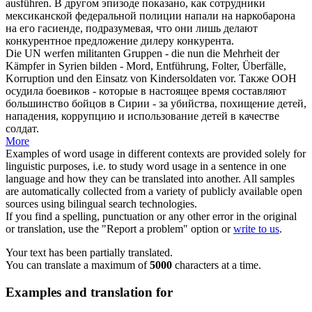
ausführen.
В другом эпизоде показано, как сотрудники
мексиканской федеральной полиции
напали
на наркобарона
на его гасиенде, подразумевая, что они лишь делают
конкурентное предложение дилеру конкурента.
Die UN werfen militanten Gruppen - die nun die Mehrheit der
Kämpfer in Syrien bilden - Mord, Entführung, Folter,
Überfälle
,
Korruption und den Einsatz von Kindersoldaten vor.
Также ООН
осудила боевиков - которые в настоящее время составляют
большинство бойцов в Сирии - за убийства, похищение детей,
нападения
, коррупцию и использование детей в качестве
солдат.
More
Examples of word usage in different contexts are provided solely for
linguistic purposes, i.e. to study word usage in a sentence in one
language and how they can be translated into another. All samples
are automatically collected from a variety of publicly available open
sources using bilingual search technologies.
If you find a spelling, punctuation or any other error in the original
or translation, use the "Report a problem" option or
write to us
.
Your text has been partially translated.
You can translate a maximum of
5000
characters at a time.
Examples and translation for