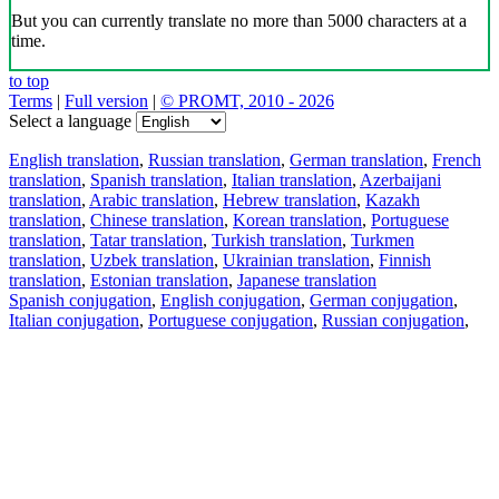
But you can currently translate no more than 5000 characters at a
time.
to top
Terms
|
Full version
|
© PROMT, 2010 - 2026
Select a language
English translation
,
Russian translation
,
German translation
,
French
translation
,
Spanish translation
,
Italian translation
,
Azerbaijani
translation
,
Arabic translation
,
Hebrew translation
,
Kazakh
translation
,
Chinese translation
,
Korean translation
,
Portuguese
translation
,
Tatar translation
,
Turkish translation
,
Turkmen
translation
,
Uzbek translation
,
Ukrainian translation
,
Finnish
translation
,
Estonian translation
,
Japanese translation
Spanish conjugation
,
English conjugation
,
German conjugation
,
Italian conjugation
,
Portuguese conjugation
,
Russian conjugation
,
French conjugation
.
Features
Text Translation
Context Examples
Conjugation and Declension