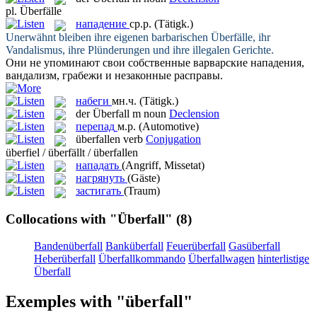
pl.
Überfälle
нападение
ср.р.
(Tätigk.)
Unerwähnt bleiben ihre eigenen barbarischen
Überfälle
, ihr
Vandalismus, ihre Plünderungen und ihre illegalen Gerichte.
Они не упоминают свои собственные варварские
нападения
,
вандализм, грабежи и незаконные расправы.
набеги
мн.ч.
(Tätigk.)
der
Überfall
m
noun
Declension
перепад
м.р.
(Automotive)
überfallen
verb
Conjugation
überfiel / überfällt / überfallen
нападать
(Angriff, Missetat)
нагрянуть
(Gäste)
застигать
(Traum)
Collocations with "Überfall"
(8)
Bandenüberfall
Banküberfall
Feuerüberfall
Gasüberfall
Heberüberfall
Überfallkommando
Überfallwagen
hinterlistige
Überfall
Exemples with "überfall"