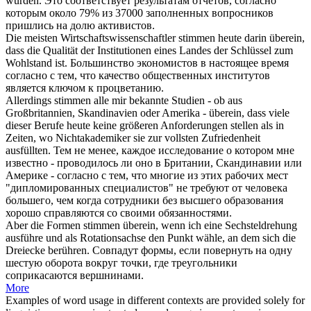
wurden.
Это соответствует результатам отчетов,
согласно
которым около 79% из 37000 заполненных вопросников
пришлись на долю активистов.
Die meisten Wirtschaftswissenschaftler stimmen heute darin
überein
,
dass die Qualität der Institutionen eines Landes der Schlüssel zum
Wohlstand ist.
Большинство экономистов в настоящее время
согласно
с тем, что качество общественных институтов
является ключом к процветанию.
Allerdings stimmen alle mir bekannte Studien - ob aus
Großbritannien, Skandinavien oder Amerika -
überein
, dass viele
dieser Berufe heute keine größeren Anforderungen stellen als in
Zeiten, wo Nichtakademiker sie zur vollsten Zufriedenheit
ausfüllten.
Тем не менее, каждое исследование о котором мне
известно - проводилось ли оно в Британии, Скандинавии или
Америке -
согласно
с тем, что многие из этих рабочих мест
"дипломированных специалистов" не требуют от человека
большего, чем когда сотрудники без высшего образования
хорошо справляются со своими обязанностями.
Aber die Formen
stimmen überein
, wenn ich eine Sechsteldrehung
ausführe und als Rotationsachse den Punkt wähle, an dem sich die
Dreiecke berühren.
Совпадут
формы, если повернуть на одну
шестую оборота вокруг точки, где треугольники
соприкасаются вершнинами.
More
Examples of word usage in different contexts are provided solely for