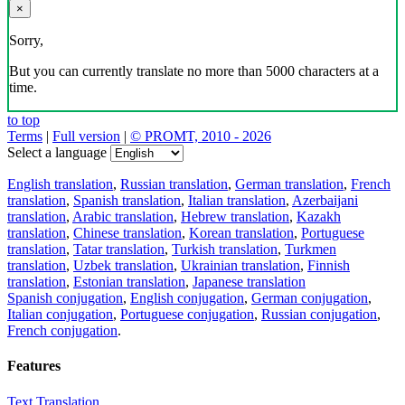
×
Sorry,
But you can currently translate no more than 5000 characters at a
time.
to top
Terms
|
Full version
|
© PROMT, 2010 - 2026
Select a language
English translation
,
Russian translation
,
German translation
,
French
translation
,
Spanish translation
,
Italian translation
,
Azerbaijani
translation
,
Arabic translation
,
Hebrew translation
,
Kazakh
translation
,
Chinese translation
,
Korean translation
,
Portuguese
translation
,
Tatar translation
,
Turkish translation
,
Turkmen
translation
,
Uzbek translation
,
Ukrainian translation
,
Finnish
translation
,
Estonian translation
,
Japanese translation
Spanish conjugation
,
English conjugation
,
German conjugation
,
Italian conjugation
,
Portuguese conjugation
,
Russian conjugation
,
French conjugation
.
Features
Text Translation