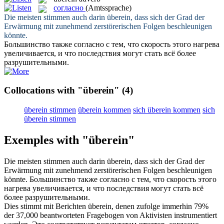
согласно
(Amtssprache)
Die meisten stimmen auch darin
überein
, dass sich der Grad der
Erwärmung mit zunehmend zerstörerischen Folgen beschleunigen
könnte.
Большинство также
согласно
с тем, что скорость этого нагрева
увеличивается, и что последствия могут стать всё более
разрушительными.
Collocations with "überein"
(4)
überein stimmen
überein kommen
sich überein kommen
sich
überein stimmen
Exemples with "überein"
Die meisten stimmen auch darin
überein
, dass sich der Grad der
Erwärmung mit zunehmend zerstörerischen Folgen beschleunigen
könnte.
Большинство также
согласно
с тем, что скорость этого
нагрева увеличивается, и что последствия могут стать всё
более разрушительными.
Dies stimmt mit Berichten
überein
, denen zufolge immerhin 79%
der 37,000 beantworteten Fragebogen von Aktivisten instrumentiert