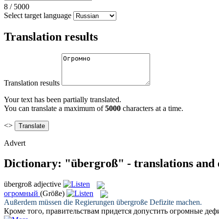
8
/
5000
Select target language
Translation results
Translation results
Your text has been partially translated.
You can translate a maximum of
5000
characters at a time.
<>
Advert
Dictionary: "übergroß" - translations and
übergroß
adjective
огромный
(Größe)
Außerdem müssen die Regierungen
übergroße
Defizite machen.
Кроме того, правительствам придется допустить
огромные
деф