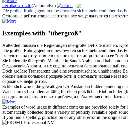
негабаритный
(Automotive)
Die großen Ratingagenturen beschweren sich zunehmend über das Feh
Основные рейтинговые агентства все чаще жалуются на отсутств
Exemples with "übergroß"
Außerdem müssen die Regierungen
übergroße
Defizite machen.
Кром
Die großen Ratingagenturen beschweren sich zunehmend über das Feh
жалуются на отсутствие в стране стратегии роста и на ее "
нега
Sie bilden die
übergroße
Mehrheit in Saudi-Arabien und haben noch 
Саудовской Аравии, и их еще не охватил бескопромиссный гне
Doch größere Transparenz und eine systematischere, unabhängige Bewe
обеспечение большей прозрачности и систематическая незави
огромным
дефицитом.
Schließlich waren die gewaltigen US-Auslandsschulden eindeutig ein
Wachstum es besonders anfällig für einen plötzlichen Einbruch der g
сегодняшних финансовых проблем, а избыточная опора Китая н
Examples of word usage in different contexts are provided solely for l
automatically collected from a variety of publicly available open sour
If you find a spelling, punctuation or any other error in the original o