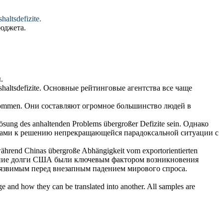
altsdefizite.
юджета.
.
altsdefizite.
Основные рейтинговые агентства все чаще
nommen.
Они составляют
огромное
большинство людей в
r Lösung des anhaltenden Problems
übergroßer
Defizite sein.
Однако
агами к решению непрекращающейся парадоксальной ситуации с
 während Chinas
übergroße
Abhängigkeit vom exportorientierten
ие долги США были ключевым фактором возникновения
 уязвимым перед внезапным падением мирового спроса.
ge and how they can be translated into another. All samples are