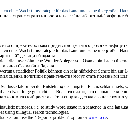
len einer Wachstumsstrategie für das Land und seine
übergroßen
Haush
ие в стране стратегии роста и на ее "
негабаритный
" дефицит б
е того, правительствам придется допустить
огромные
дефициты
len einer Wachstumsstrategie für das Land und seine
übergroßen
Haush
баритный
" дефицит бюджета.
nicht die unversöhnliche Wut der Ableger von Osama bin Laden über
в клонов Осама бин Ладена.
rtung staatlicher Politik könnten ein sehr hilfreicher Schritt hin zu
симая оценка политики правительства могут стать полезными ш
 Schlüsselfaktor bei der Entstehung des jüngsten Finanzschlamassels,
lobalen Nachfrage gemacht hat.
Ведь очевидно, что
огромные
внешн
а экономический рост за счёт экспорта сделала его невероятно
inguistic purposes, i.e. to study word usage in a sentence in one langua
ces using bilingual search technologies.
r translation, use the "Report a problem" option or
write to us
.