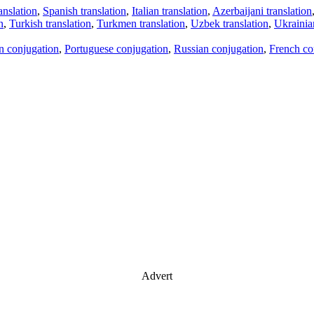
anslation
,
Spanish translation
,
Italian translation
,
Azerbaijani translation
n
,
Turkish translation
,
Turkmen translation
,
Uzbek translation
,
Ukrainian
an conjugation
,
Portuguese conjugation
,
Russian conjugation
,
French co
Advert