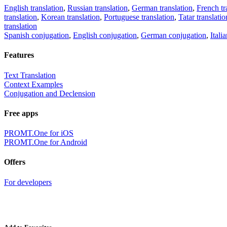
English translation
,
Russian translation
,
German translation
,
French tr
translation
,
Korean translation
,
Portuguese translation
,
Tatar translatio
translation
Spanish conjugation
,
English conjugation
,
German conjugation
,
Itali
Features
Text Translation
Context Examples
Conjugation and Declension
Free apps
PROMT.One for iOS
PROMT.One for Android
Offers
For developers