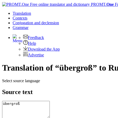
PROMT.
One
F
Translation
Contexts
Conjugation
and declension
Grammar
Feedback
Help
Download the App
Advertise
Translation of “übergroß” to R
Select source language
Source text