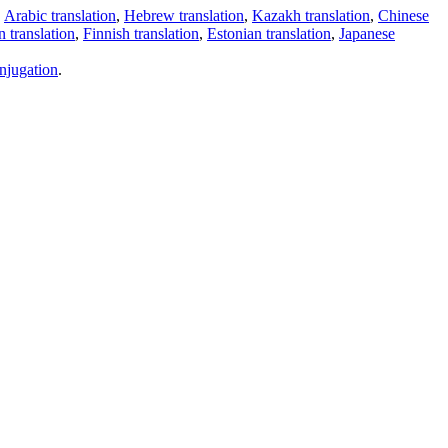
,
Arabic translation
,
Hebrew translation
,
Kazakh translation
,
Chinese
 translation
,
Finnish translation
,
Estonian translation
,
Japanese
njugation
.