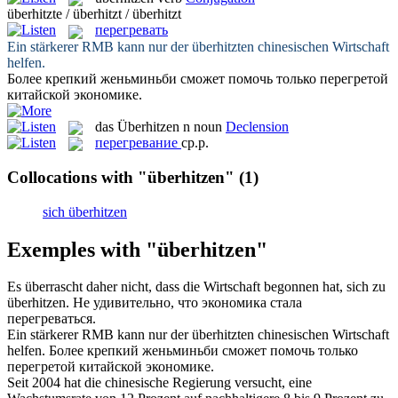
überhitzte / überhitzt / überhitzt
перегревать
Ein stärkerer RMB kann nur der
überhitzten
chinesischen Wirtschaft
helfen.
Более крепкий женьминьби сможет помочь только
перегретой
китайской экономике.
das
Überhitzen
n
noun
Declension
перегревание
ср.р.
Collocations with "überhitzen"
(1)
sich überhitzen
Exemples with "überhitzen"
Es überrascht daher nicht, dass die Wirtschaft begonnen hat, sich zu
überhitzen
.
Не удивительно, что экономика стала
перегреваться
.
Ein stärkerer RMB kann nur der
überhitzten
chinesischen Wirtschaft
helfen.
Более крепкий женьминьби сможет помочь только
перегретой
китайской экономике.
Seit 2004 hat die chinesische Regierung versucht, eine