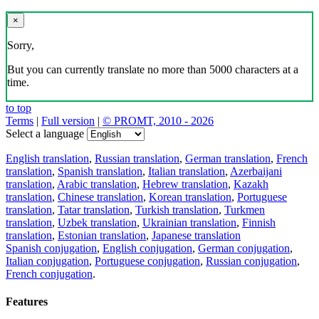
×
Sorry,
But you can currently translate no more than 5000 characters at a
time.
to top
Terms
|
Full version
|
© PROMT, 2010 - 2026
Select a language
English translation
,
Russian translation
,
German translation
,
French
translation
,
Spanish translation
,
Italian translation
,
Azerbaijani
translation
,
Arabic translation
,
Hebrew translation
,
Kazakh
translation
,
Chinese translation
,
Korean translation
,
Portuguese
translation
,
Tatar translation
,
Turkish translation
,
Turkmen
translation
,
Uzbek translation
,
Ukrainian translation
,
Finnish
translation
,
Estonian translation
,
Japanese translation
Spanish conjugation
,
English conjugation
,
German conjugation
,
Italian conjugation
,
Portuguese conjugation
,
Russian conjugation
,
French conjugation
.
Features