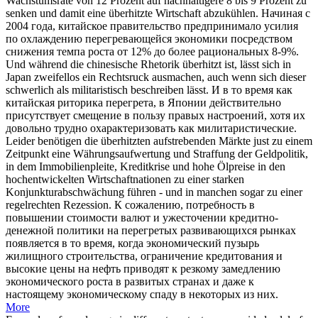
Wachstumsrate von 12 Prozent auf nachhaltigere 8 bis 9 Prozent zu
senken und damit eine
überhitzte
Wirtschaft abzukühlen.
Начиная с
2004 года, китайское правительство предпринимало усилия
по охлаждению
перегревающейся
экономики посредством
снижения темпа роста от 12% до более рациональных 8-9%.
Und während die chinesische Rhetorik
überhitzt
ist, lässt sich in
Japan zweifellos ein Rechtsruck ausmachen, auch wenn sich dieser
schwerlich als militaristisch beschreiben lässt.
И в то время как
китайская риторика
перегрета
, в Японии действительно
присутствует смещение в пользу правых настроений, хотя их
довольно трудно охарактеризовать как милитаристические.
Leider benötigen die
überhitzten
aufstrebenden Märkte just zu einem
Zeitpunkt eine Währungsaufwertung und Straffung der Geldpolitik,
in dem Immobilienpleite, Kreditkrise und hohe Ölpreise in den
hochentwickelten Wirtschaftnationen zu einer starken
Konjunkturabschwächung führen - und in manchen sogar zu einer
regelrechten Rezession.
К сожалению, потребность в
повышении стоимости валют и ужесточении кредитно-
денежной политики на
перегретых
развивающихся рынках
появляется в то время, когда экономический пузырь
жилищного строительства, ограничение кредитования и
высокие цены на нефть приводят к резкому замедлению
экономического роста в развитых странах и даже к
настоящему экономическому спаду в некоторых из них.
More