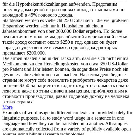
für die Hypothekenrückzahlungen aufwenden.
Представим
покупку дома ценой в три годовых дохода с выплатами по
закладной в 45%
годового дохода
.
Stattdessen werden es vielleicht 250 Dollar sein - die viel größeren
Ersparnisse werden sich nur in Haushalten mit einem
Jahreseinkommen
von über 200.000 Dollar ergeben.
По более
реалистичным подсчетам, для обычной американской семьи
такой доход составит около $250 в год, однако он будет
гораздо существеннее в семьях,
годовой доход
которых
превышает $200,000.
Die armen Staaten sind in der Tat so arm, dass sie sich nicht einmal
Medikamente zu den Herstellungskosten von etwa 350 US-Dollar
pro Patient und Jahr leisten können, da sogar diese Preise noch ein
gesamtes
Jahreseinkommen
ausmachen.
На самом деле бедные
страны не могут себе позволить приобретать лекарства даже
по цене $350 на пациента в год потому, что стоимость пакета
лекарств даже по этим сниженным ценам, приближенным к
стоимости производства, равна
годовому доходу
на человека
в этих странах.
More
Examples of word usage in different contexts are provided solely for
linguistic purposes, i.e. to study word usage in a sentence in one
language and how they can be translated into another. All samples
are automatically collected from a variety of publicly available open
sources using bilingual search technologies.