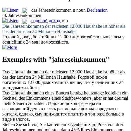
das
Jahreseinkommen
n
noun
Declension
pl.
Jahreseinkommen
годовой доход
м.р.
Das
Jahreseinkommen
der reichsten 12.000 Haushalte ist höher als
das der ärmsten 24 Millionen Haushalte.
Годовой доход
богатейших 12 000 домохозяйств выше, чем у
беднейших 24 млн домохозяйств.
Exemples with "jahreseinkommen"
Das
Jahreseinkommen
der reichsten 12.000 Haushalte ist höher als
das der ärmsten 24 Millionen Haushalte.
Годовой доход
богатейших 12 000 домохозяйств выше, чем у беднейших 24
млн домохозяйств.
Das
Jahreseinkommen
eines Bauern beträgt heutzutage lediglich ein
Sechstel des Einkommens eines Stadtbewohners, aber er hat dreimal
mehr Steuern zu zahlen.
Годовой доход
фермера на
сегодняшний день в шесть раз меньше дохода городского
жителя, однако, ему приходится платить в три раза больше в
виде налогов.
Stellen Sie sich vor, Sie kaufen ein Eigenheim zum Preis von drei
Jahreseinkommen
und müssten dann 45% Ihres Einkommens nur