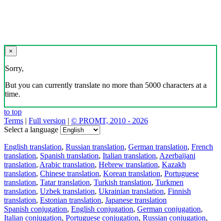
×
Sorry,
But you can currently translate no more than 5000 characters at a
time.
to top
Terms
|
Full version
|
© PROMT, 2010 - 2026
Select a language
English translation
,
Russian translation
,
German translation
,
French
translation
,
Spanish translation
,
Italian translation
,
Azerbaijani
translation
,
Arabic translation
,
Hebrew translation
,
Kazakh
translation
,
Chinese translation
,
Korean translation
,
Portuguese
translation
,
Tatar translation
,
Turkish translation
,
Turkmen
translation
,
Uzbek translation
,
Ukrainian translation
,
Finnish
translation
,
Estonian translation
,
Japanese translation
Spanish conjugation
,
English conjugation
,
German conjugation
,
Italian conjugation
,
Portuguese conjugation
,
Russian conjugation
,