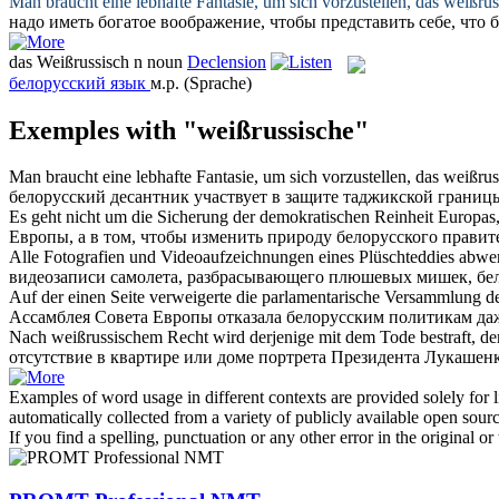
Man braucht eine lebhafte Fantasie, um sich vorzustellen, das
weißrus
надо иметь богатое воображение, чтобы представить себе, что
б
das
Weißrussisch
n
noun
Declension
белорусский язык
м.р.
(Sprache)
Exemples with "weißrussische"
Man braucht eine lebhafte Fantasie, um sich vorzustellen, das
weißrus
белорусский
десантник участвует в защите таджикской границ
Es geht nicht um die Sicherung der demokratischen Reinheit Europa
Европы, а в том, чтобы изменить природу
белорусского
правите
Alle Fotografien und Videoaufzeichnungen eines Plüschteddies abw
видеозаписи самолета, разбрасывающего плюшевых мишек,
бе
Auf der einen Seite verweigerte die parlamentarische Versammlung d
Ассамблея Совета Европы отказала
белорусским
политикам даж
Nach
weißrussischem
Recht wird derjenige mit dem Tode bestraft, de
отсутствие в квартире или доме портрета Президента Лукашенк
Examples of word usage in different contexts are provided solely for l
automatically collected from a variety of publicly available open sour
If you find a spelling, punctuation or any other error in the original o