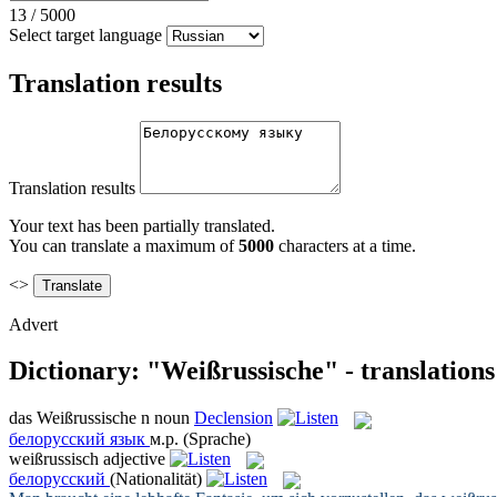
13
/
5000
Select target language
Translation results
Translation results
Your text has been partially translated.
You can translate a maximum of
5000
characters at a time.
<>
Advert
Dictionary: "Weißrussische" - translation
das
Weißrussische
n
noun
Declension
белорусский язык
м.р.
(Sprache)
weißrussisch
adjective
белорусский
(Nationalität)