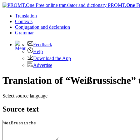
PROMT.
One
F
Translation
Contexts
Conjugation
and declension
Grammar
Feedback
Help
Download the App
Advertise
Translation of “Weißrussische” 
Select source language
Source text