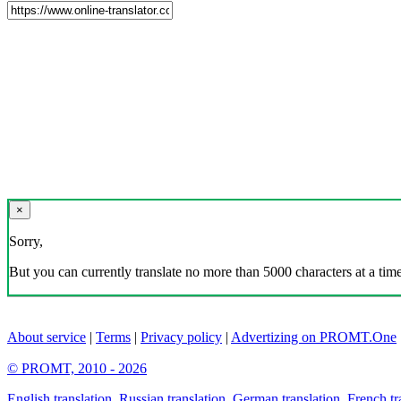
×
Sorry,
But you can currently translate no more than 5000 characters at a time
About service
|
Terms
|
Privacy policy
|
Advertizing on PROMT.One
© PROMT, 2010 - 2026
English translation
,
Russian translation
,
German translation
,
French tr