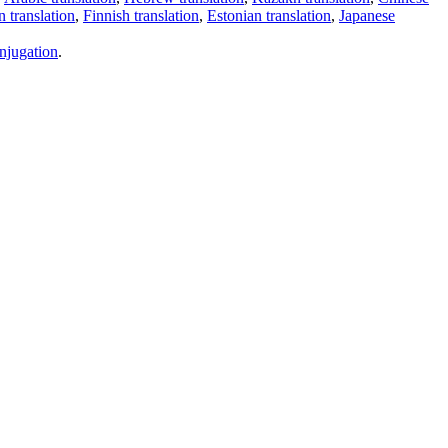
 translation
,
Finnish translation
,
Estonian translation
,
Japanese
njugation
.