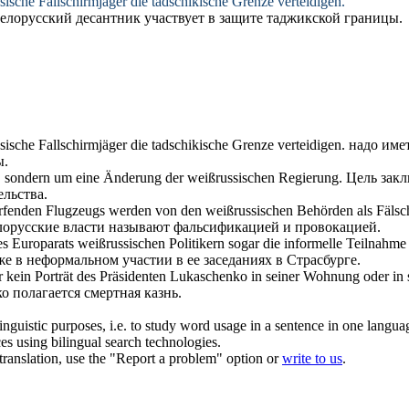
sische
Fallschirmjäger die tadschikische Grenze verteidigen.
елорусский
десантник участвует в защите таджикской границы.
sische
Fallschirmjäger die tadschikische Grenze verteidigen.
надо имет
ы.
s, sondern um eine Änderung der
weißrussischen
Regierung.
Цель закл
льства.
erfenden Flugzeugs werden von den
weißrussischen
Behörden als Fälsc
лорусские
власти называют фальсификацией и провокацией.
es Europarats
weißrussischen
Politikern sogar die informelle Teilnahme
е в неформальном участии в ее заседаниях в Страсбурге.
r kein Porträt des Präsidenten Lukaschenko in seiner Wohnung oder in
о полагается смертная казнь.
inguistic purposes, i.e. to study word usage in a sentence in one langua
ces using bilingual search technologies.
r translation, use the "Report a problem" option or
write to us
.