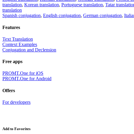
translation
,
Korean translation
,
Portuguese translation
,
Tatar translatio
translation
Spanish conjugation
,
English conjugation
,
German conjugation
,
Itali
Features
Text Translation
Context Examples
Conjugation and Declension
Free apps
PROMT.One for iOS
PROMT.One for Android
Offers
For developers
Add to Favorites