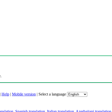
.
|
Help
|
Mobile version
|
Select a language
anslation
,
Spanish translation
,
Italian translation
,
Azerbaijani translation