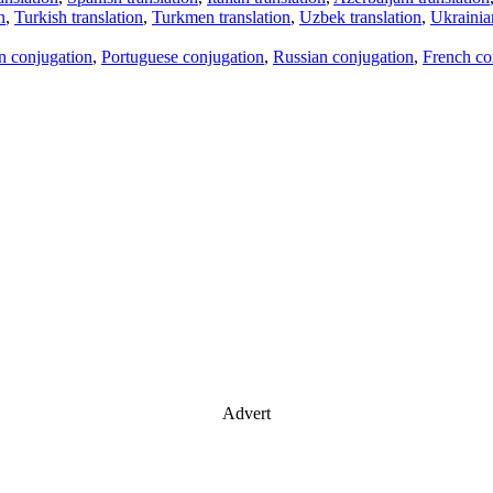
n
,
Turkish translation
,
Turkmen translation
,
Uzbek translation
,
Ukrainian
an conjugation
,
Portuguese conjugation
,
Russian conjugation
,
French co
Advert