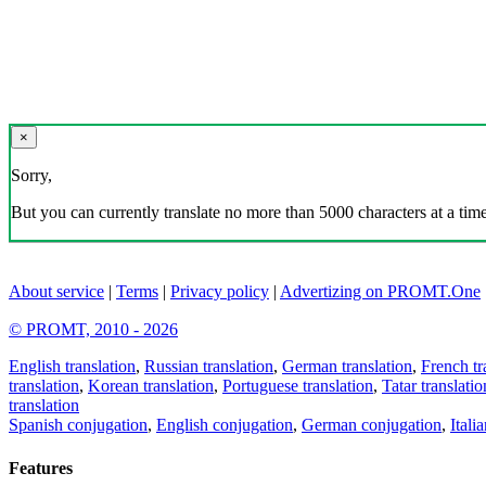
×
Sorry,
But you can currently translate no more than 5000 characters at a time
About service
|
Terms
|
Privacy policy
|
Advertizing on PROMT.One
© PROMT, 2010 - 2026
English translation
,
Russian translation
,
German translation
,
French tr
translation
,
Korean translation
,
Portuguese translation
,
Tatar translatio
translation
Spanish conjugation
,
English conjugation
,
German conjugation
,
Itali
Features