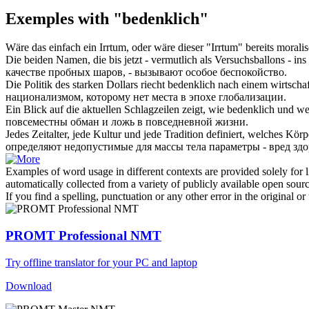
Exemples with "bedenklich"
Wäre das einfach ein Irrtum, oder wäre dieser "Irrtum" bereits morali
Die beiden Namen, die bis jetzt - vermutlich als Versuchsballons - in
качестве пробных шаров, - вызывают особое беспокойство.
Die Politik des starken Dollars riecht
bedenklich
nach einem wirtschaft
национализмом, которому нет места в эпохе глобализации.
Ein Blick auf die aktuellen Schlagzeilen zeigt, wie
bedenklich
und wei
повсеместны обман и ложь в повседневной жизни.
Jedes Zeitalter, jede Kultur und jede Tradition definiert, welches Kör
определяют недопустимые для массы тела параметры - вред зд
Examples of word usage in different contexts are provided solely for l
automatically collected from a variety of publicly available open sour
If you find a spelling, punctuation or any other error in the original o
PROMT Professional NMT
Try offline translator for your PC and laptop
Download