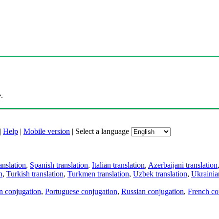
.
|
Help
|
Mobile version
|
Select a language
anslation
,
Spanish translation
,
Italian translation
,
Azerbaijani translation
n
,
Turkish translation
,
Turkmen translation
,
Uzbek translation
,
Ukrainian
an conjugation
,
Portuguese conjugation
,
Russian conjugation
,
French co