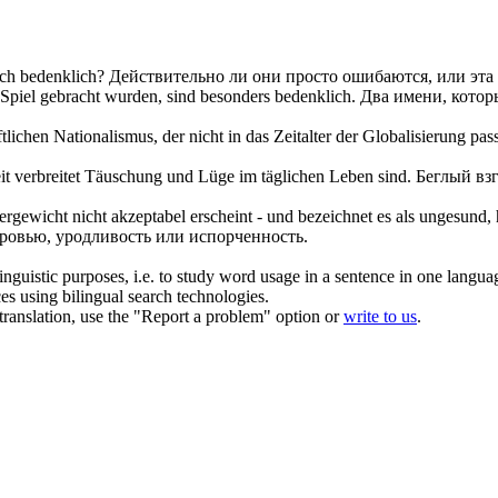
sch
bedenklich
?
Действительно ли они просто ошибаются, или эта 
s Spiel gebracht wurden, sind besonders
bedenklich
.
Два имени, которы
lichen Nationalismus, der nicht in das Zeitalter der Globalisierung pass
t verbreitet Täuschung und Lüge im täglichen Leben sind.
Беглый взг
pergewicht nicht akzeptabel erscheint - und bezeichnet es als ungesund,
оровью, уродливость или испорченность.
inguistic purposes, i.e. to study word usage in a sentence in one langua
ces using bilingual search technologies.
r translation, use the "Report a problem" option or
write to us
.