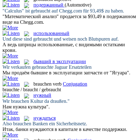
подержанный
(Automotive)
"Calculus" ist
gebraucht
auf Chegg.com für 93,49$ zu haben.
"Математический анализ" продается за $93,49 в
подержанном
виде на Chegg.com.
использованный
Und diese sind
gebraucht
und weisen noch Blutspuren auf.
А ведь шприцы
использованные
, с видимыми остатками
крови.
бывший в эксплуатации
Wir verkaufen
gebrauchte
Jaguar Ersatzteilen
Мы продаём
бывшие в эксплуатации
запчасти от "Ягуара".
brauchen
verb
Conjugation
brauchte / braucht / gebraucht
нужный
Wir
brauchen
Kultur da draußen."
Нам
нужна
культура".
нуждаться
Also
brauchen
Banken ein Sicherheitsnetz.
Итак, банки
нуждаются
в капитале в качестве поддержки.