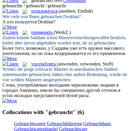
gebrauchen
verb
Conjugation
gebrauchte / gebraucht / gebraucht
пользоваться
(ausüben, Einfluß)
Wie viele von Ihnen
gebrauchen
Deskbar?
А кто
пользуется
Deskbar?
применять
(WerkZ.)
Zudem könnte Saddam schon Massenvernichtungswaffen besitzen,
bisher aber davon abgehalten worden sein, sie zu
gebrauchen
.
Более того, возможно, у Саддама уже есть оружие массового
уничтожения, но он пока воздерживается от его
применения
.
употреблять
(anwenden, verwenden, Stoff)
Wörter, die junge schwarze Männer in amerikanischen Städten
untereinander
gebrauchen
, hätten eine andere Bedeutung, würde sie
von weißen Männern ausgesprochen.
Слова,
употребляемые
молодыми чернокожими людьми в
городах Америки, имели бы совершенно другой оттенок в
устах молодых представителей белой расы.
Collocations with "gebraucht"
(6)
Gebrauchtwagen
Gebrauchtfahrzeug
Gebrauchthaus
Gebrauchtwagenhandel
Gebrauchtware