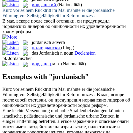
иорданский
(Nationalität)
Kurz vor seinem Rücktritt im Mai mahnte er die
jordanische
Führung vor Selbstgefälligkeit im Reformprozess.
В мае, вскоре после своей отставки, он предупредил
иорданских
лидеров об ошибочности их удовлетворенности
ходом реформ.
jordanisch
adverb
по-иордански
(Ling.)
das
Jordanisch
n
noun
Declension
pl.
Jordanischen
иорданец
м.р.
(Nationalität)
Exemples with "jordanisch"
Kurz vor seinem Rücktritt im Mai mahnte er die
jordanische
Führung vor Selbstgefälligkeit im Reformprozess.
В мае, вскоре
после своей отставки, он предупредил
иорданских
лидеров об
ошибочности их удовлетворенности ходом реформ.
Eine leichte Verseuchung und hohe Strahlenbelastungen könnten
israelische, palästinensische und
jordanische
urbane Zentren in
einiger Entfernung betreffen.
Легкое заражение и опасные очаги
могут иметь воздействие на израильские, палестинские и
иорданские
городские центры, которые находятся на