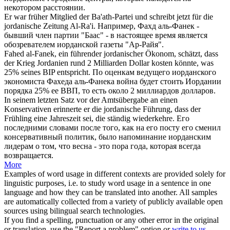
некотором расстоянии.
Er war früher Mitglied der Ba'ath-Partei und schreibt jetzt für die
jordanische
Zeitung Al-Ra'i.
Например, Фахд аль-Фанек -
бывший член партии "Баас" - в настоящее время является
обозревателем
иорданской
газеты "Ар-Райя".
Fahed al-Fanek, ein führender
jordanischer
Ökonom, schätzt, dass
der Krieg Jordanien rund 2 Milliarden Dollar kosten könnte, was
25% seines BIP entspricht.
По оценкам ведущего
иорданского
экономиста Фахеда аль-Фанека война будет стоить Иордании
порядка 25% ее ВВП, то есть около 2 миллиардов долларов.
In seinem letzten Satz vor der Amtsübergabe an einen
Konservativen erinnerte er die
jordanische
Führung, dass der
Frühling eine Jahreszeit sei, die ständig wiederkehre.
Его
последними словами после того, как на его посту его сменил
консервативный политик, было напоминание
иорданским
лидерам о том, что весна - это пора года, которая всегда
возвращается.
More
Examples of word usage in different contexts are provided solely for
linguistic purposes, i.e. to study word usage in a sentence in one
language and how they can be translated into another. All samples
are automatically collected from a variety of publicly available open
sources using bilingual search technologies.
If you find a spelling, punctuation or any other error in the original
or translation, use the "Report a problem" option or
write to us
.