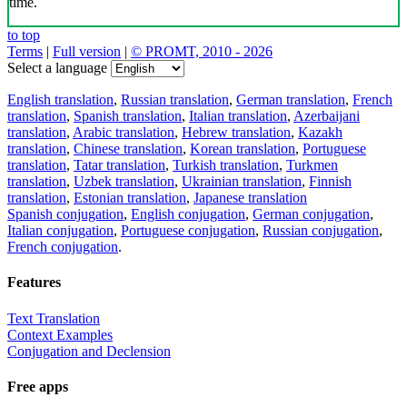
time.
to top
Terms
|
Full version
|
© PROMT, 2010 - 2026
Select a language
English translation
,
Russian translation
,
German translation
,
French
translation
,
Spanish translation
,
Italian translation
,
Azerbaijani
translation
,
Arabic translation
,
Hebrew translation
,
Kazakh
translation
,
Chinese translation
,
Korean translation
,
Portuguese
translation
,
Tatar translation
,
Turkish translation
,
Turkmen
translation
,
Uzbek translation
,
Ukrainian translation
,
Finnish
translation
,
Estonian translation
,
Japanese translation
Spanish conjugation
,
English conjugation
,
German conjugation
,
Italian conjugation
,
Portuguese conjugation
,
Russian conjugation
,
French conjugation
.
Features
Text Translation
Context Examples
Conjugation and Declension
Free apps