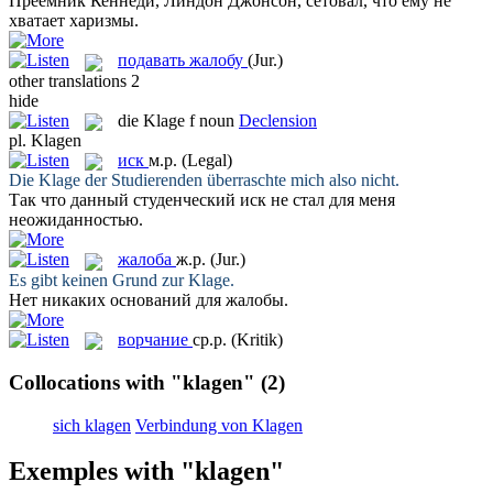
Преемник Кеннеди, Линдон Джонсон,
сетовал
, что ему не
хватает харизмы.
подавать жалобу
(Jur.)
other translations
2
hide
die
Klage
f
noun
Declension
pl.
Klagen
иск
м.р.
(Legal)
Die
Klage
der Studierenden überraschte mich also nicht.
Так что данный студенческий
иск
не стал для меня
неожиданностью.
жалоба
ж.р.
(Jur.)
Es gibt keinen Grund zur
Klage
.
Нет никаких оснований для
жалобы
.
ворчание
ср.р.
(Kritik)
Collocations with "klagen"
(2)
sich klagen
Verbindung von Klagen
Exemples with "klagen"