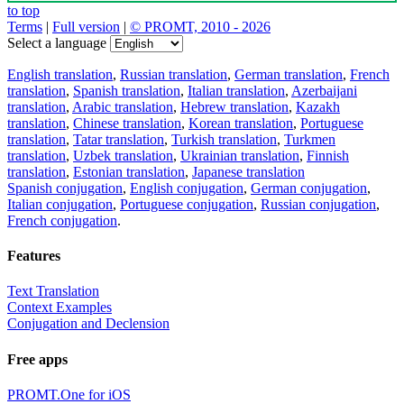
to top
Terms
|
Full version
|
© PROMT, 2010 - 2026
Select a language
English translation
,
Russian translation
,
German translation
,
French
translation
,
Spanish translation
,
Italian translation
,
Azerbaijani
translation
,
Arabic translation
,
Hebrew translation
,
Kazakh
translation
,
Chinese translation
,
Korean translation
,
Portuguese
translation
,
Tatar translation
,
Turkish translation
,
Turkmen
translation
,
Uzbek translation
,
Ukrainian translation
,
Finnish
translation
,
Estonian translation
,
Japanese translation
Spanish conjugation
,
English conjugation
,
German conjugation
,
Italian conjugation
,
Portuguese conjugation
,
Russian conjugation
,
French conjugation
.
Features
Text Translation
Context Examples
Conjugation and Declension
Free apps
PROMT.One for iOS