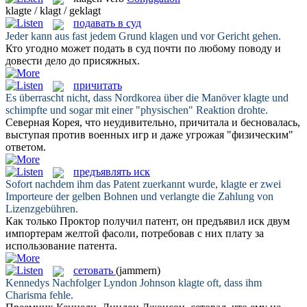
klagte / klagt / geklagt
подавать в суд
Jeder kann aus fast jedem Grund
klagen
und vor Gericht gehen.
Кто угодно может
подать в суд
почти по любому поводу и
довести дело до присяжных.
причитать
Es überrascht nicht, dass Nordkorea über die Manöver
klagte
und
schimpfte und sogar mit einer "physischen" Reaktion drohte.
Северная Корея, что неудивительно,
причитала
и бесновалась,
выступая против военных игр и даже угрожая "физическим"
ответом.
предъявлять иск
Sofort nachdem ihm das Patent zuerkannt wurde,
klagte
er zwei
Importeure der gelben Bohnen und verlangte die Zahlung von
Lizenzgebühren.
Как только Проктор получил патент, он
предъявил иск
двум
импортерам желтой фасоли, потребовав с них плату за
использование патента.
сетовать
(jammern)
Kennedys Nachfolger Lyndon Johnson
klagte
oft, dass ihm
Charisma fehle.