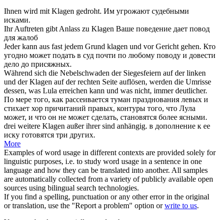
Ihnen wird mit
Klagen
gedroht.
Им угрожают судебными
исками
.
Ihr Auftreten gibt Anlass zu
Klagen
Ваше поведение дает повод
для
жалоб
Jeder kann aus fast jedem Grund
klagen
und vor Gericht gehen.
Кто
угодно может
подать в суд
почти по любому поводу и довести
дело до присяжных.
Während sich die Nebelschwaden der Siegesfeiern auf der linken
und der
Klagen
auf der rechten Seite auflösen, werden die Umrisse
dessen, was Lula erreichen kann und was nicht, immer deutlicher.
По мере того, как рассеивается туман празднования левых и
стихает хор
причитаний
правых, контуры того, что Лула
может, и что он не может сделать, становятся более ясными.
drei weitere
Klagen
außer ihrer sind anhängig.
в дополнение к ее
иску
готовятся три других.
More
Examples of word usage in different contexts are provided solely for
linguistic purposes, i.e. to study word usage in a sentence in one
language and how they can be translated into another. All samples
are automatically collected from a variety of publicly available open
sources using bilingual search technologies.
If you find a spelling, punctuation or any other error in the original
or translation, use the "Report a problem" option or
write to us
.