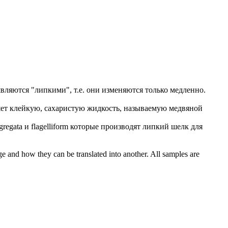
являются "
липкими
", т.е. они изменяются только медленно.
яет
клейкую
, сахаристую жидкость, называемую медвяной
gregata и flagelliform которые производят
липкий
шелк для
ge and how they can be translated into another. All samples are