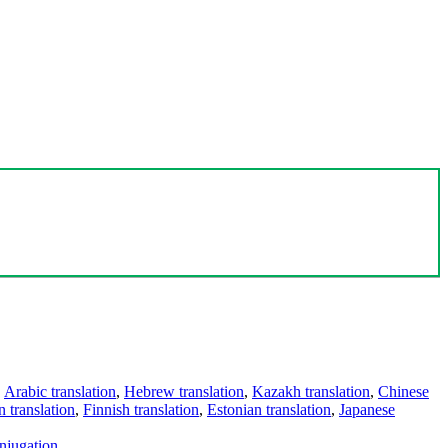
,
Arabic translation
,
Hebrew translation
,
Kazakh translation
,
Chinese
 translation
,
Finnish translation
,
Estonian translation
,
Japanese
njugation
.