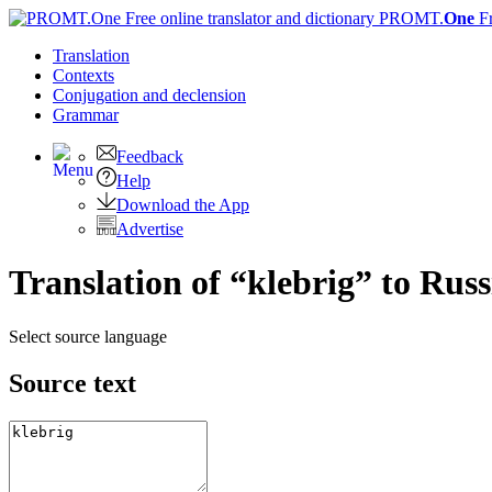
PROMT.
One
F
Translation
Contexts
Conjugation
and declension
Grammar
Feedback
Help
Download the App
Advertise
Translation of “klebrig” to Rus
Select source language
Source text