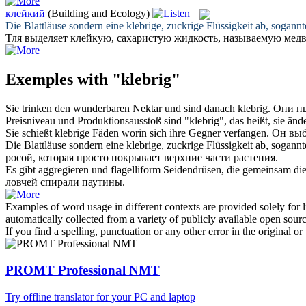
клейкий
(Building and Ecology)
Die Blattläuse sondern eine
klebrige
, zuckrige Flüssigkeit ab, sogann
Тля выделяет
клейкую
, сахаристую жидкость, называемую медв
Exemples with "klebrig"
Sie trinken den wunderbaren Nektar und sind danach
klebrig
.
Они пь
Preisniveau und Produktionsausstoß sind "
klebrig
", das heißt, sie än
Sie schießt
klebrige
Fäden worin sich ihre Gegner verfangen.
Он вы
Die Blattläuse sondern eine
klebrige
, zuckrige Flüssigkeit ab, sogann
росой, которая просто покрывает верхние части растения.
Es gibt aggregieren und flagelliform Seidendrüsen, die gemeinsam di
ловчей спирали паутины.
Examples of word usage in different contexts are provided solely for l
automatically collected from a variety of publicly available open sour
If you find a spelling, punctuation or any other error in the original o
PROMT Professional NMT
Try offline translator for your PC and laptop