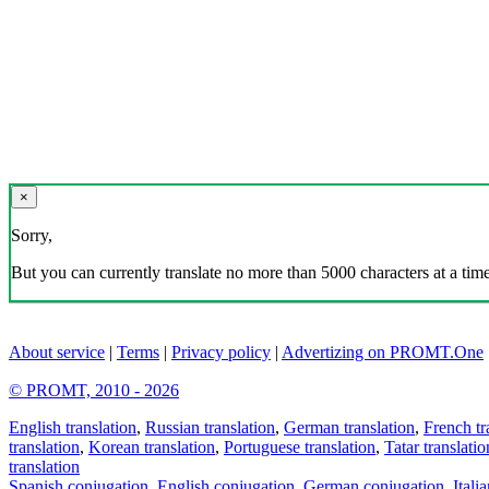
×
Sorry,
But you can currently translate no more than 5000 characters at a time
About service
|
Terms
|
Privacy policy
|
Advertizing on PROMT.One
© PROMT, 2010 - 2026
English translation
,
Russian translation
,
German translation
,
French tr
translation
,
Korean translation
,
Portuguese translation
,
Tatar translatio
translation
Spanish conjugation
,
English conjugation
,
German conjugation
,
Itali