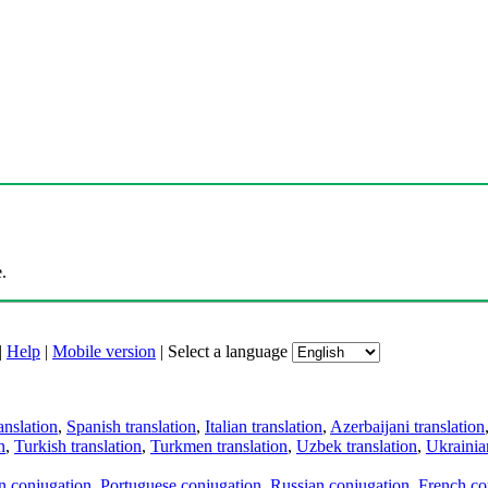
.
|
Help
|
Mobile version
|
Select a language
anslation
,
Spanish translation
,
Italian translation
,
Azerbaijani translation
n
,
Turkish translation
,
Turkmen translation
,
Uzbek translation
,
Ukrainian
an conjugation
,
Portuguese conjugation
,
Russian conjugation
,
French co