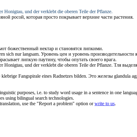
ter Honigtau, und der verklebt die oberen Teile der Pflanze.
яной росой, которая просто покрывает верхние части растения.
ют божественный нектар и становятся
липкими
.
dern sich nur langsam.
Уровень цен и уровень производительности 
брасывает
липкую
паутину, чтобы опутать своего врага.
ter Honigtau, und der verklebt die oberen Teile der Pflanze.
Тля выдел
e
klebrige
Fangspirale eines Radnetzes bilden.
Это железы glandula ag
inguistic purposes, i.e. to study word usage in a sentence in one langua
ces using bilingual search technologies.
r translation, use the "Report a problem" option or
write to us
.