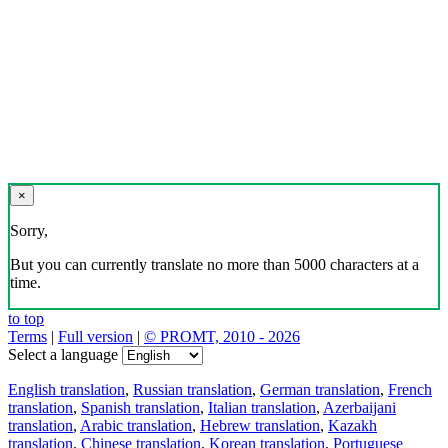
×
Sorry,
But you can currently translate no more than 5000 characters at a
time.
to top
Terms
|
Full version
|
© PROMT, 2010 - 2026
Select a language
English translation
,
Russian translation
,
German translation
,
French
translation
,
Spanish translation
,
Italian translation
,
Azerbaijani
translation
,
Arabic translation
,
Hebrew translation
,
Kazakh
translation
,
Chinese translation
,
Korean translation
,
Portuguese