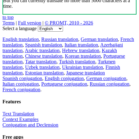
But you can currently translate no more than 5000 characters at a
time.
to top
Terms
|
Full version
|
© PROMT, 2010 - 2026
Select a language
English translation
,
Russian translation
,
German translation
,
French
translation
,
Spanish translation
,
Italian translation
,
Azerbaijani
translation
,
Arabic translation
,
Hebrew translation
,
Kazakh
translation
,
Chinese translation
,
Korean translation
,
Portuguese
translation
,
Tatar translation
,
Turkish translation
,
Turkmen
translation
,
Uzbek translation
,
Ukrainian translation
,
Finnish
translation
,
Estonian translation
,
Japanese translation
Spanish conjugation
,
English conjugation
,
German conjugation
,
Italian conjugation
,
Portuguese conjugation
,
Russian conjugation
,
French conjugation
.
Features
Text Translation
Context Examples
Conjugation and Declension
Free apps