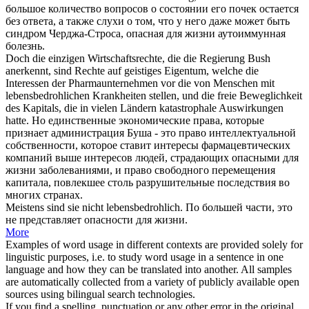
большое количество вопросов о состоянии его почек остается
без ответа, а также слухи о том, что у него даже может быть
синдром Черджа-Строса,
опасная для жизни
аутоиммунная
болезнь.
Doch die einzigen Wirtschaftsrechte, die die Regierung Bush
anerkennt, sind Rechte auf geistiges Eigentum, welche die
Interessen der Pharmaunternehmen vor die von Menschen mit
lebensbedrohlichen
Krankheiten stellen, und die freie Beweglichkeit
des Kapitals, die in vielen Ländern katastrophale Auswirkungen
hatte.
Но единственные экономические права, которые
признает администрация Буша - это право интеллектуальной
собственности, которое ставит интересы фармацевтических
компаний выше интересов людей, страдающих
опасными для
жизни
заболеваниями, и право свободного перемещения
капитала, повлекшее столь разрушительные последствия во
многих странах.
Meistens sind sie nicht
lebensbedrohlich
.
По большей части, это
не представляет опасности для жизни.
More
Examples of word usage in different contexts are provided solely for
linguistic purposes, i.e. to study word usage in a sentence in one
language and how they can be translated into another. All samples
are automatically collected from a variety of publicly available open
sources using bilingual search technologies.
If you find a spelling, punctuation or any other error in the original