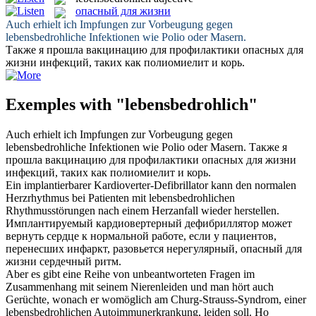
опасный для жизни
Auch erhielt ich Impfungen zur Vorbeugung gegen
lebensbedrohliche
Infektionen wie Polio oder Masern.
Также я прошла вакцинацию для профилактики
опасных для
жизни
инфекций, таких как полиомиелит и корь.
Exemples with "lebensbedrohlich"
Auch erhielt ich Impfungen zur Vorbeugung gegen
lebensbedrohliche
Infektionen wie Polio oder Masern.
Также я
прошла вакцинацию для профилактики
опасных для жизни
инфекций, таких как полиомиелит и корь.
Ein implantierbarer Kardioverter-Defibrillator kann den normalen
Herzrhythmus bei Patienten mit
lebensbedrohlichen
Rhythmusstörungen nach einem Herzanfall wieder herstellen.
Имплантируемый кардиовертерный дефибриллятор может
вернуть сердце к нормальной работе, если у пациентов,
перенесших инфаркт, разовьется нерегулярный,
опасный для
жизни
сердечный ритм.
Aber es gibt eine Reihe von unbeantworteten Fragen im
Zusammenhang mit seinem Nierenleiden und man hört auch
Gerüchte, wonach er womöglich am Churg-Strauss-Syndrom, einer
lebensbedrohlichen
Autoimmunerkrankung, leiden soll.
Но