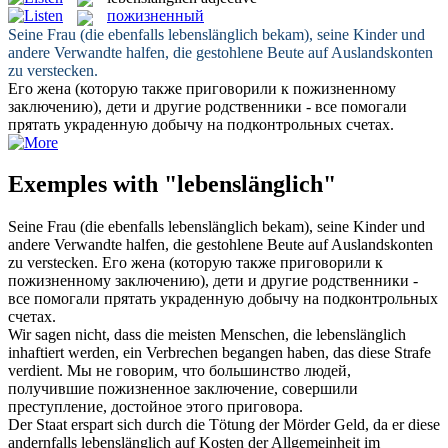
пожизненный
Seine Frau (die ebenfalls
lebenslänglich
bekam), seine Kinder und
andere Verwandte halfen, die gestohlene Beute auf Auslandskonten
zu verstecken.
Его жена (которую также приговорили к
пожизненному
заключению), дети и другие родственники - все помогали
прятать украденную добычу на подконтрольных счетах.
Exemples with "lebenslänglich"
Seine Frau (die ebenfalls
lebenslänglich
bekam), seine Kinder und
andere Verwandte halfen, die gestohlene Beute auf Auslandskonten
zu verstecken.
Его жена (которую также приговорили к
пожизненному
заключению), дети и другие родственники -
все помогали прятать украденную добычу на подконтрольных
счетах.
Wir sagen nicht, dass die meisten Menschen, die
lebenslänglich
inhaftiert werden, ein Verbrechen begangen haben, das diese Strafe
verdient.
Мы не говорим, что большинство людей,
получившие
пожизненное
заключение, совершили
преступление, достойное этого приговора.
Der Staat erspart sich durch die Tötung der Mörder Geld, da er diese
andernfalls
lebenslänglich
auf Kosten der Allgemeinheit im