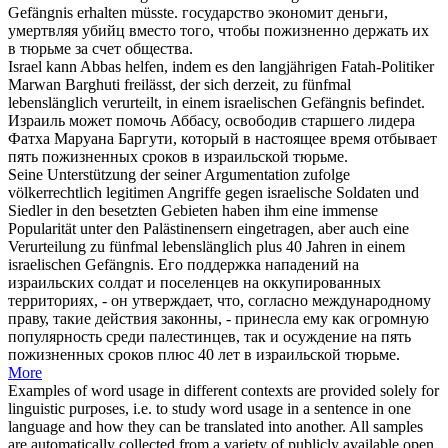
Gefängnis erhalten müsste.
государство экономит деньги,
умертвляя убийц вместо того, чтобы
пожизненно
держать их
в тюрьме за счет общества.
Israel kann Abbas helfen, indem es den langjährigen Fatah-Politiker
Marwan Barghuti freilässt, der sich derzeit, zu fünfmal
lebenslänglich
verurteilt, in einem israelischen Gefängnis befindet.
Израиль может помочь Аббасу, освободив старшего лидера
Фатха Маруана Баргути, который в настоящее время отбывает
пять
пожизненных
сроков в израильской тюрьме.
Seine Unterstützung der seiner Argumentation zufolge
völkerrechtlich legitimen Angriffe gegen israelische Soldaten und
Siedler in den besetzten Gebieten haben ihm eine immense
Popularität unter den Palästinensern eingetragen, aber auch eine
Verurteilung zu fünfmal
lebenslänglich
plus 40 Jahren in einem
israelischen Gefängnis.
Его поддержка нападений на
израильских солдат и поселенцев на оккупированных
территориях, - он утверждает, что, согласно международному
праву, такие действия законны, - принесла ему как огромную
популярность среди палестинцев, так и осуждение на пять
пожизненных
сроков плюс 40 лет в израильской тюрьме.
More
Examples of word usage in different contexts are provided solely for
linguistic purposes, i.e. to study word usage in a sentence in one
language and how they can be translated into another. All samples
are automatically collected from a variety of publicly available open