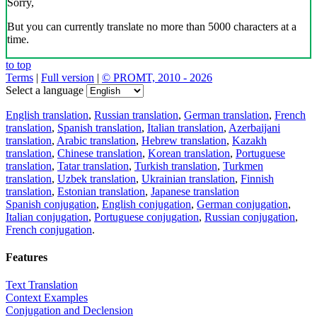
Sorry,
But you can currently translate no more than 5000 characters at a
time.
to top
Terms
|
Full version
|
© PROMT, 2010 - 2026
Select a language
English translation
,
Russian translation
,
German translation
,
French
translation
,
Spanish translation
,
Italian translation
,
Azerbaijani
translation
,
Arabic translation
,
Hebrew translation
,
Kazakh
translation
,
Chinese translation
,
Korean translation
,
Portuguese
translation
,
Tatar translation
,
Turkish translation
,
Turkmen
translation
,
Uzbek translation
,
Ukrainian translation
,
Finnish
translation
,
Estonian translation
,
Japanese translation
Spanish conjugation
,
English conjugation
,
German conjugation
,
Italian conjugation
,
Portuguese conjugation
,
Russian conjugation
,
French conjugation
.
Features
Text Translation
Context Examples
Conjugation and Declension