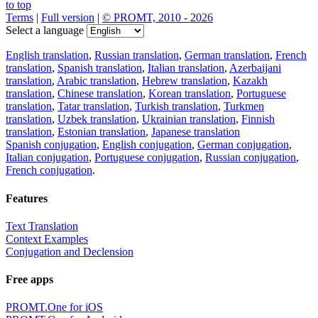
to top
Terms
|
Full version
|
© PROMT, 2010 - 2026
Select a language
English translation
,
Russian translation
,
German translation
,
French
translation
,
Spanish translation
,
Italian translation
,
Azerbaijani
translation
,
Arabic translation
,
Hebrew translation
,
Kazakh
translation
,
Chinese translation
,
Korean translation
,
Portuguese
translation
,
Tatar translation
,
Turkish translation
,
Turkmen
translation
,
Uzbek translation
,
Ukrainian translation
,
Finnish
translation
,
Estonian translation
,
Japanese translation
Spanish conjugation
,
English conjugation
,
German conjugation
,
Italian conjugation
,
Portuguese conjugation
,
Russian conjugation
,
French conjugation
.
Features
Text Translation
Context Examples
Conjugation and Declension
Free apps
PROMT.One for iOS