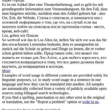
парке города.
Es ist ein Artikel über eine Theaterdarbietung, und es
geht los
mit
grundlegender Information zum Veranstaltungsort, für den Fall, dass
man hingehen möchte, nachdem man den Artikel gelesen hat - also
Ort, Zeit, die Website.
Статья о спектакле, и
начинается
она с
основной информации о том, где это, на случай если вы
захотите пойти на спектакль после прочтения статьи - место,
время, веб-сайт.
Los
,
gehen
wir
Пошли
So wertvoll wie das in
Los
Altos ist, stellen Sie sich vor was das für
den erwachsenen Lernenden bedeutet, dem es unangenehm ist
zurück auf die Schule zu
gehen
und Dinge zu lernen, die er vorher
schon gelernt haben sollte.
Представьте себе, что может это
значить не только для Лос-Алтос, а для любого взрослого, кто
стесняется возвращаться к тому, что все давно должны были
выучить, до возвращения в колледж.
More
Examples of word usage in different contexts are provided solely for
linguistic purposes, i.e. to study word usage in a sentence in one
language and how they can be translated into another. All samples
are automatically collected from a variety of publicly available open
sources using bilingual search technologies.
If you find a spelling, punctuation or any other error in the original
or translation, use the "Report a problem" option or
write to us
.