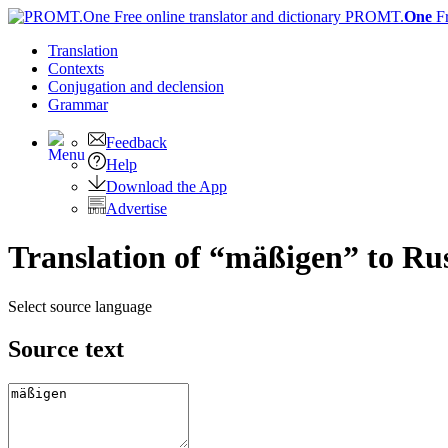
PROMT.
One
F
Translation
Contexts
Conjugation
and declension
Grammar
Feedback
Help
Download the App
Advertise
Translation of “mäßigen” to Ru
Select source language
Source text