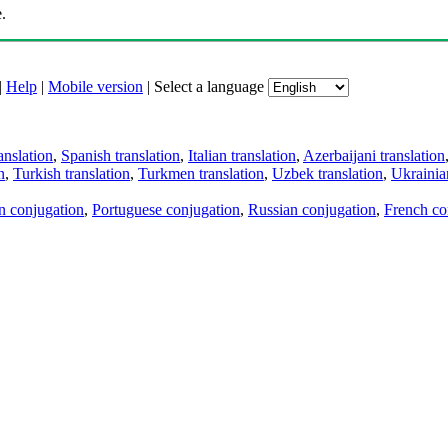
.
|
Help
|
Mobile version
|
Select a language
anslation
,
Spanish translation
,
Italian translation
,
Azerbaijani translation
n
,
Turkish translation
,
Turkmen translation
,
Uzbek translation
,
Ukrainian
an conjugation
,
Portuguese conjugation
,
Russian conjugation
,
French co