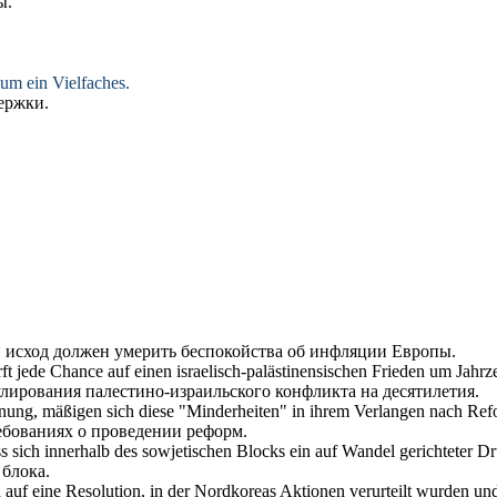
ы.
um ein Vielfaches.
ержки.
 исход должен
умерить
беспокойства об инфляции Европы.
rft jede Chance auf einen israelisch-palästinensischen Frieden um Jahrz
гулирования палестино-израильского конфликта на десятилетия.
hnung,
mäßigen
sich diese "Minderheiten" in ihrem Verlangen nach Ref
ебованиях о проведении реформ.
ss sich innerhalb des sowjetischen Blocks ein auf Wandel gerichteter D
 блока.
ch auf eine Resolution, in der Nordkoreas Aktionen verurteilt wurden 