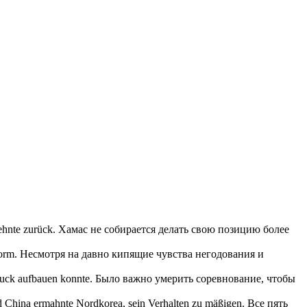
ehnte zurück.
Хамас не собирается делать свою позицию более
orm.
Несмотря на давно кипящие чувства негодования и
ruck aufbauen konnte.
Было важно
умерить
соревнование, чтобы
und China ermahnte Nordkorea, sein Verhalten zu
mäßigen
.
Все пять