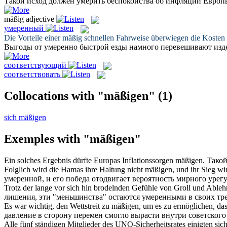
Такой исход должен
умерить
беспокойства об инфляции Европ
mäßig
adjective
умеренный
Die Vorteile einer
mäßig
schnellen Fahrweise überwiegen die Kosten 
Выгоды от
умеренно
быстрой езды намного перевешивают изд
соответствующий
соответствовать
Collocations with "mäßigen"
(1)
sich mäßigen
Exemples with "mäßigen"
Ein solches Ergebnis dürfte Europas Inflationssorgen
mäßigen
.
Такой
Folglich wird die Hamas ihre Haltung nicht
mäßigen
, und ihr Sieg wi
умеренной
, и его победа отодвигает вероятность мирного уре
Trotz der lange vor sich hin brodelnden Gefühle von Groll und Able
лишения, эти "меньшинства" остаются
умеренными
в своих тр
Es war wichtig, den Wettstreit zu
mäßigen
, um es zu ermöglichen, da
давление в сторону перемен смогло вырасти внутри советского
Alle fünf ständigen Mitglieder des UNO-Sicherheitsrates einigten si