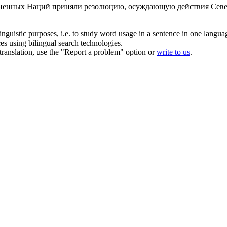
ненных Наций приняли резолюцию, осуждающую действия Север
inguistic purposes, i.e. to study word usage in a sentence in one langua
ces using bilingual search technologies.
r translation, use the "Report a problem" option or
write to us
.