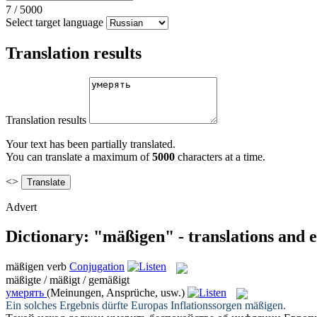
7
/
5000
Select target language
Translation results
Translation results
Your text has been partially translated.
You can translate a maximum of
5000
characters at a time.
<>
Advert
Dictionary: "mäßigen" - translations and 
mäßigen
verb
Conjugation
mäßigte / mäßigt / gemäßigt
умерять
(Meinungen, Ansprüche, usw.)
Ein solches Ergebnis dürfte Europas Inflationssorgen
mäßigen
.