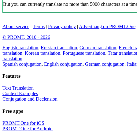
But you can currently translate no more than 5000 characters at a time
About service
|
Terms
|
Privacy policy
|
Advertizing on PROMT.One
© PROMT, 2010 - 2026
English translation
,
Russian translation
,
German translation
,
French tr
translation
,
Korean translation
,
Portuguese translation
,
Tatar translatio
translation
Spanish conjugation
,
English conjugation
,
German conjugation
,
Itali
Features
Text Translation
Context Examples
Conjugation and Declension
Free apps
PROMT.One for iOS
PROMT.One for Android