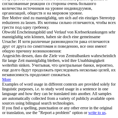
согласованные реакции со стороны очень большого
количества источников на уровне индивидуумов,
организаций, обществ и на мировом уровне.
Ihre Motive sind zu
mannigfaltig
, um sich auf ein einziges Stereotyp
reduzieren zu lassen.
Их мотивы сильно отличаются, чтобы всех
грести под одну гребенку.
Obwohl Erscheinungsbild und Verlauf von Krebserkrankungen sehr
mannigfaltig
sein können, haben sie doch eine gemeinsame
Ursache:
И хотя различные разновидности рака отличаются
друг от друга по симптомам и поведению, все они имеют
общую причину возникновения:
Angesichts dessen, dass die Ziele von Zentralbanken wahrscheinlich
für lange Zeit
mannigfaltig
bleiben, wird ihre Unabhängigkeit
weiterhin sinken.
Учитывая, что центральные банки, вероятно,
еще долго будут продолжать преследовать несколько целей, их
независимость продолжит снижаться.
More
Examples of word usage in different contexts are provided solely for
linguistic purposes, i.e. to study word usage in a sentence in one
language and how they can be translated into another. All samples
are automatically collected from a variety of publicly available open
sources using bilingual search technologies.
If you find a spelling, punctuation or any other error in the original
or translation, use the "Report a problem" option or
write to us
.