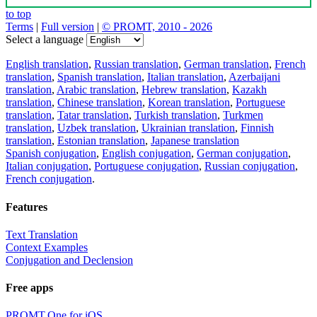
to top
Terms
|
Full version
|
© PROMT, 2010 - 2026
Select a language
English translation
,
Russian translation
,
German translation
,
French
translation
,
Spanish translation
,
Italian translation
,
Azerbaijani
translation
,
Arabic translation
,
Hebrew translation
,
Kazakh
translation
,
Chinese translation
,
Korean translation
,
Portuguese
translation
,
Tatar translation
,
Turkish translation
,
Turkmen
translation
,
Uzbek translation
,
Ukrainian translation
,
Finnish
translation
,
Estonian translation
,
Japanese translation
Spanish conjugation
,
English conjugation
,
German conjugation
,
Italian conjugation
,
Portuguese conjugation
,
Russian conjugation
,
French conjugation
.
Features
Text Translation
Context Examples
Conjugation and Declension
Free apps
PROMT.One for iOS