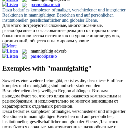
разнообразный
Dazu bedarf es komplexer, oftmaliger, verschiedener und integrierter
Reaktionen in
mannigfaltigen
Bereichen und auf persönlicher,
institutioneller, gesellschaftlicher und globaler Ebene.
Для этого потребуются сложные, многочисленные,
разнообразные
и согласованные реакции со стороны очень
большого количества источников на уровне индивидуумов,
организаций, обществ и на мировом уровне.
mannigfaltig
adverb
разнообразно
Exemples with "mannigfaltig"
Soweit es eine weitere Lehre gibt, so ist es die, dass diese Einflüsse
komplex und
mannigfaltig
sind und sehr stark von den
Besonderheiten der jeweiligen Region abhängen.
Вторым
выводом будет то, что это влияние окажется комплексным и
разнообразным
, и исключительно во многом зависящим от
характеристик отдельных регионов.
Dazu bedarf es komplexer, oftmaliger, verschiedener und integrierter
Reaktionen in
mannigfaltigen
Bereichen und auf persönlicher,
institutioneller, gesellschaftlicher und globaler Ebene.
Для этого
потребуются сложные, многочисленные,
разнообразные
и