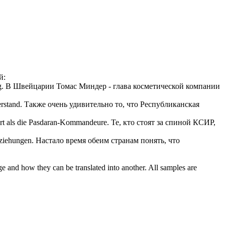
й:
g.
В Швейцарии Томас Миндер - глава косметической компании
rstand.
Также очень удивительно то, что Республиканская
rt als die Pasdaran-Kommandeure.
Те, кто стоят за спиной КСИР,
eziehungen.
Настало время обеим странам понять, что
ge and how they can be translated into another. All samples are