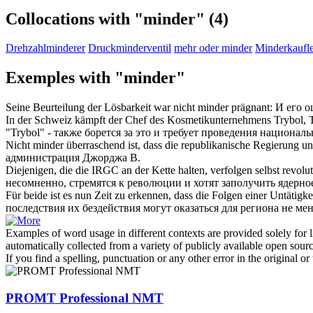
Collocations with "minder"
(4)
Drehzahlminderer
Druckminderventil
mehr oder minder
Minderkaufl
Exemples with "minder"
Seine Beurteilung der Lösbarkeit war nicht
minder
prägnant:
И его о
In der Schweiz kämpft der Chef des Kosmetikunternehmens Trybol
"Trybol" - также борется за это и требует проведения национал
Nicht
minder
überraschend ist, dass die republikanische Regierung 
администрация Джорджа В.
Diejenigen, die die IRGC an der Kette halten, verfolgen selbst revolu
несомненно, стремятся к революции и хотят заполучить ядерное
Für beide ist es nun Zeit zu erkennen, dass die Folgen einer Untätigke
последствия их бездействия могут оказаться для региона не ме
Examples of word usage in different contexts are provided solely for l
automatically collected from a variety of publicly available open sour
If you find a spelling, punctuation or any other error in the original o
PROMT Professional NMT