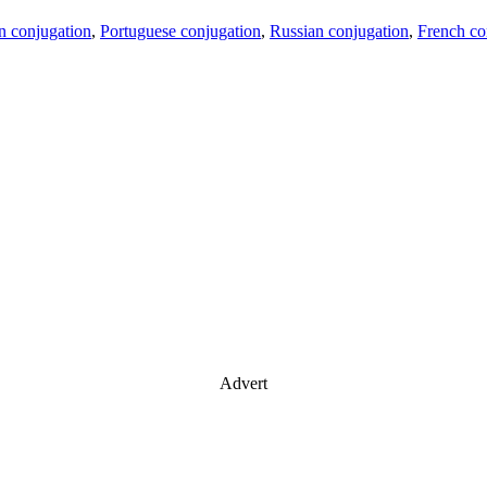
an conjugation
,
Portuguese conjugation
,
Russian conjugation
,
French co
Advert