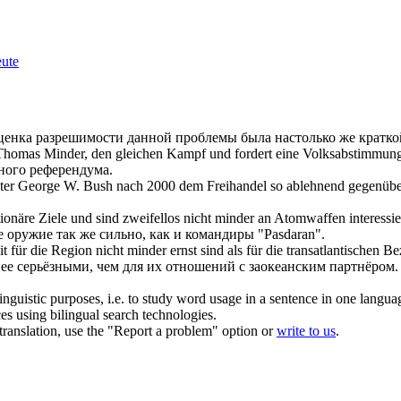
eute
ценка разрешимости данной проблемы была настолько же кратко
, Thomas
Minder
, den gleichen Kampf und fordert eine Volksabstimmun
ьного референдума.
unter George W. Bush nach 2000 dem Freihandel so ablehnend gegenübe
tionäre Ziele und sind zweifellos nicht
minder
an Atomwaffen interessie
 оружие так же сильно, как и командиры "Pasdaran".
it für die Region nicht
minder
ernst sind als für die transatlantischen B
нее серьёзными, чем для их отношений с заокеанским партнёром.
inguistic purposes, i.e. to study word usage in a sentence in one langua
ces using bilingual search technologies.
r translation, use the "Report a problem" option or
write to us
.