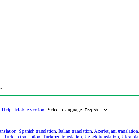
.
|
Help
|
Mobile version
|
Select a language
anslation
,
Spanish translation
,
Italian translation
,
Azerbaijani translation
n
,
Turkish translation
,
Turkmen translation
,
Uzbek translation
,
Ukrainian