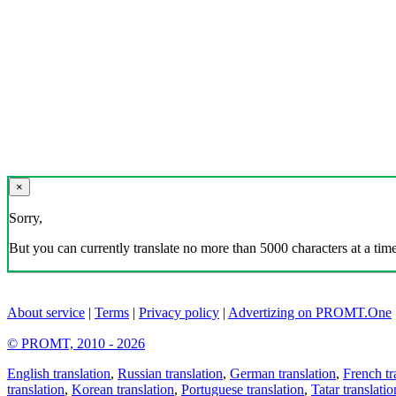
×
Sorry,
But you can currently translate no more than 5000 characters at a time
About service
|
Terms
|
Privacy policy
|
Advertizing on PROMT.One
© PROMT, 2010 - 2026
English translation
,
Russian translation
,
German translation
,
French tr
translation
,
Korean translation
,
Portuguese translation
,
Tatar translatio