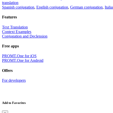
translation
Spanish conjugation
,
English conjugation
,
German conjugation
,
Itali
Features
Text Translation
Context Examples
Conjugation and Declension
Free apps
PROMT.One for iOS
PROMT.One for Android
Offers
For developers
Add to Favorites