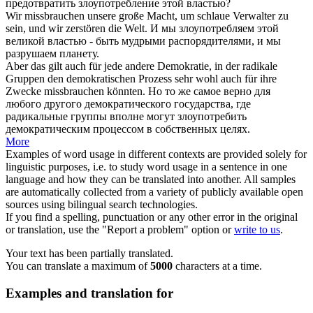
предотвратить
злоупотребление
этой властью?
Wir
missbrauchen
unsere große Macht, um schlaue Verwalter zu
sein, und wir zerstören die Welt.
И мы
злоупотребляем
этой
великой властью - быть мудрыми распорядителями, и мы
разрушаем планету.
Aber das gilt auch für jede andere Demokratie, in der radikale
Gruppen den demokratischen Prozess sehr wohl auch für ihre
Zwecke
missbrauchen
könnten.
Но то же самое верно для
любого другого демократического государства, где
радикальные группы вполне могут
злоупотребить
демократическим процессом в собственных целях.
More
Examples of word usage in different contexts are provided solely for
linguistic purposes, i.e. to study word usage in a sentence in one
language and how they can be translated into another. All samples
are automatically collected from a variety of publicly available open
sources using bilingual search technologies.
If you find a spelling, punctuation or any other error in the original
or translation, use the "Report a problem" option or
write to us
.
Your text has been partially translated.
You can translate a maximum of
5000
characters at a time.
Examples and translation for