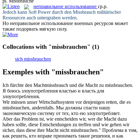
pl.
Missbräuche
неправильное использование
ср.р.
Jedoch kann Soft Power durch den
Missbrauch
militärischer
Ressourcen auch untergraben werden.
Но
неправильное использование
военных ресурсов может
также подорвать мягкую силу.
Collocations with "missbrauchen"
(1)
sich missbrauchen
Exemples with "missbrauchen"
Ich fürchte den Machtmissbrauch und die Macht zu
missbrauchen
.
Я боюсь
злоупотребления
властью и власть для
злоупотребления.
Wir müssen unser Wirtschaftssystem vor denjenigen retten, die es
missbrauchen
, andernfalls.
Мы должны спасти нашу
экономическую систему от тех, кто ею
злоупотребляет
.
Aber das Problem ist, wie entscheiden wir, wer die Macht dazu
haben sollte, diese Entscheidungen zu treffen und wie gehen wir
sicher, dass diese ihre Macht nicht
missbrauchen
."
Проблема в том,
как решить, кто вправе принимать такие решения, и как