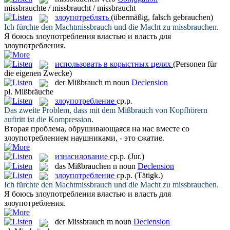
missbrauchte / missbraucht / missbraucht
злоупотреблять
(übermäßig, falsch gebrauchen)
Ich fürchte den Machtmissbrauch und die Macht zu
missbrauchen
.
Я боюсь
злоупотребления
властью и власть для
злоупотребления.
использовать в корыстных целях
(Personen für
die eigenen Zwecke)
der
Mißbrauch
m
noun
Declension
pl.
Mißbräuche
злоупотребление
ср.р.
Das zweite Problem, dass mit dem
Mißbrauch
von Kopfhörern
auftritt ist die Kompression.
Вторая проблема, обрушивающаяся на нас вместе со
злоупотреблением
наушниками, - это сжатие.
изнасилование
ср.р.
(Jur.)
das
Mißbrauchen
n
noun
Declension
злоупотребление
ср.р.
(Tätigk.)
Ich fürchte den Machtmissbrauch und die Macht zu
missbrauchen
.
Я боюсь
злоупотребления
властью и власть для
злоупотребления.
der
Missbrauch
m
noun
Declension