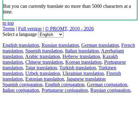
But you can currently translate no more than 5000 characters at a
time.
to top
Terms
|
Full version
|
© PROMT, 2010 - 2026
Select a language
English translation
,
Russian translation
,
German translation
,
French
translation
,
Spanish translation
,
Italian translation
,
Azerbaijani
translation
,
Arabic translation
,
Hebrew translation
,
Kazakh
translation
,
Chinese translation
,
Korean translation
,
Portuguese
translation
,
Tatar translation
,
Turkish translation
,
Turkmen
translation
,
Uzbek translation
,
Ukrainian translation
,
Finnish
translation
,
Estonian translation
,
Japanese translation
Spanish conjugation
,
English conjugation
,
German conjugation
,
Italian conjugation
,
Portuguese conjugation
,
Russian conjugation
,
French conjugation
.
Features
Text Translation
Context Examples
Conjugation and Declension