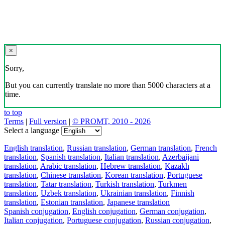
×
Sorry,
But you can currently translate no more than 5000 characters at a
time.
to top
Terms
|
Full version
|
© PROMT, 2010 - 2026
Select a language
English translation
,
Russian translation
,
German translation
,
French
translation
,
Spanish translation
,
Italian translation
,
Azerbaijani
translation
,
Arabic translation
,
Hebrew translation
,
Kazakh
translation
,
Chinese translation
,
Korean translation
,
Portuguese
translation
,
Tatar translation
,
Turkish translation
,
Turkmen
translation
,
Uzbek translation
,
Ukrainian translation
,
Finnish
translation
,
Estonian translation
,
Japanese translation
Spanish conjugation
,
English conjugation
,
German conjugation
,
Italian conjugation
,
Portuguese conjugation
,
Russian conjugation
,