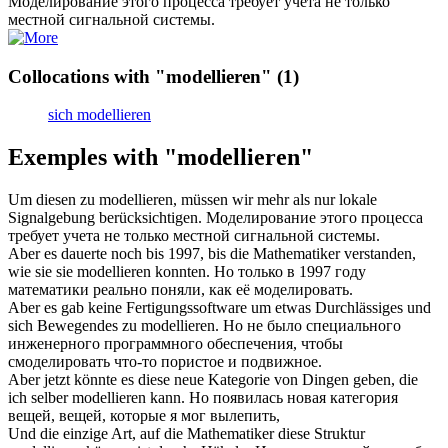
Моделирование
этого процесса требует учета не только
местной сигнальной системы.
Collocations with "modellieren"
(1)
sich modellieren
Exemples with "modellieren"
Um diesen zu
modellieren
, müssen wir mehr als nur lokale
Signalgebung berücksichtigen.
Моделирование
этого процесса
требует учета не только местной сигнальной системы.
Aber es dauerte noch bis 1997, bis die Mathematiker verstanden,
wie sie sie
modellieren
konnten.
Но только в 1997 году
математики реально поняли, как её
моделировать
.
Aber es gab keine Fertigungssoftware um etwas Durchlässiges und
sich Bewegendes zu
modellieren
.
Но не было специального
инженерного программного обеспечения, чтобы
смоделировать
что-то пористое и подвижное.
Aber jetzt könnte es diese neue Kategorie von Dingen geben, die
ich selber
modellieren
kann.
Но появилась новая категория
вещей, вещей, которые я мог
вылепить
,
Und die einzige Art, auf die Mathematiker diese Struktur