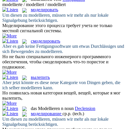
modellierte / modelliert / modelliert
моделировать
Um diesen zu
modellieren
, müssen wir mehr als nur lokale
Signalgebung berücksichtigen.
Моделирование
этого процесса требует учета не только
местной сигнальной системы.
смоделировать
Aber es gab keine Fertigungssoftware um etwas Durchlässiges und
sich Bewegendes zu
modellieren
.
Но не было специального инженерного программного
обеспечения, чтобы
смоделировать
что-то пористое и
подвижное.
вылепить
Aber jetzt könnte es diese neue Kategorie von Dingen geben, die
ich selber
modellieren
kann.
Но появилась новая категория вещей, вещей, которые я мог
вылепить
,
das
Modellieren
n
noun
Declension
моделирование
ср.р.
(tech.)
Um diesen zu
modellieren
, müssen wir mehr als nur lokale
Signalgebung berücksichtigen.