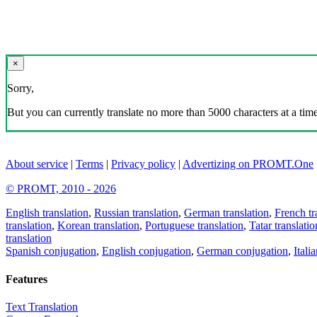
×
Sorry,
But you can currently translate no more than 5000 characters at a time
About service
|
Terms
|
Privacy policy
|
Advertizing on PROMT.One
© PROMT, 2010 - 2026
English translation
,
Russian translation
,
German translation
,
French tr
translation
,
Korean translation
,
Portuguese translation
,
Tatar translatio
translation
Spanish conjugation
,
English conjugation
,
German conjugation
,
Itali
Features
Text Translation