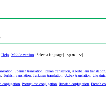
.
|
Help
|
Mobile version
|
Select a language
anslation
,
Spanish translation
,
Italian translation
,
Azerbaijani translation
n
,
Turkish translation
,
Turkmen translation
,
Uzbek translation
,
Ukrainian
an conjugation
,
Portuguese conjugation
,
Russian conjugation
,
French co