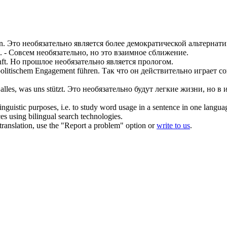
n.
Это
необязательно
является более демократической альтернати
.
- Совсем
необязательно
, но это взаимное сближение.
ft.
Но прошлое
необязательно
является прологом.
olitischem Engagement führen.
Так что он действительно играет с
lles, was uns stützt.
Это
необязательно
будут легкие жизни, но в и
inguistic purposes, i.e. to study word usage in a sentence in one langua
ces using bilingual search technologies.
r translation, use the "Report a problem" option or
write to us
.