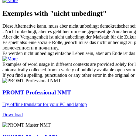
Exemples with "nicht unbedingt"
Diese Alternative kann, muss aber
nicht unbedingt
demokratischer sei
-
Nicht unbedingt
, aber es geht hier um eine gegenseitige Annäherung
Aber die Vergangenheit ist
nicht unbedingt
der Maßstab für die Zukun
Es spielt also eine soziale Rolle, jedoch muss das
nicht unbedingt
zu p
вовлеченности в политику.
Es werden
nicht unbedingt
einfache Leben sein, aber am Ende ist das a
Examples of word usage in different contexts are provided solely for l
automatically collected from a variety of publicly available open sour
If you find a spelling, punctuation or any other error in the original o
PROMT Professional NMT
Try offline translator for your PC and laptop
Download