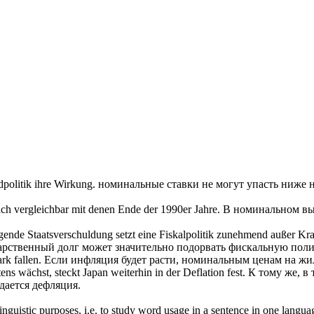
ldpolitik ihre Wirkung.
номинальные
ставки не могут упасть ниже 
ich vergleichbar mit denen Ende der 1990er Jahre.
В
номинальном
вы
gende Staatsverschuldung setzt eine Fiskalpolitik zunehmend außer Kra
арственный долг может значительно подорвать фискальную поли
rk fallen.
Если инфляция будет расти,
номинальным
ценам на жил
ns wächst, steckt Japan weiterhin in der Deflation fest.
К тому же, в 
дается дефляция.
inguistic purposes, i.e. to study word usage in a sentence in one langua