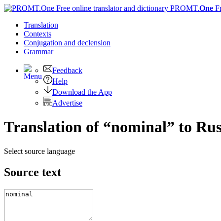
PROMT.
One
F
Translation
Contexts
Conjugation
and declension
Grammar
Feedback
Help
Download the App
Advertise
Translation of “nominal” to Ru
Select source language
Source text