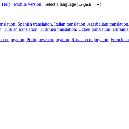
|
Help
|
Mobile version
|
Select a language
anslation
,
Spanish translation
,
Italian translation
,
Azerbaijani translation
n
,
Turkish translation
,
Turkmen translation
,
Uzbek translation
,
Ukrainian
an conjugation
,
Portuguese conjugation
,
Russian conjugation
,
French co