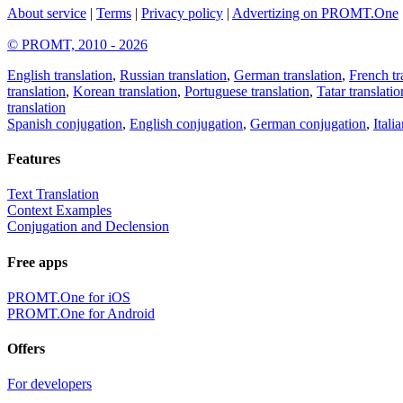
About service
|
Terms
|
Privacy policy
|
Advertizing on PROMT.One
© PROMT, 2010 - 2026
English translation
,
Russian translation
,
German translation
,
French tr
translation
,
Korean translation
,
Portuguese translation
,
Tatar translatio
translation
Spanish conjugation
,
English conjugation
,
German conjugation
,
Itali
Features
Text Translation
Context Examples
Conjugation and Declension
Free apps
PROMT.One for iOS
PROMT.One for Android
Offers
For developers