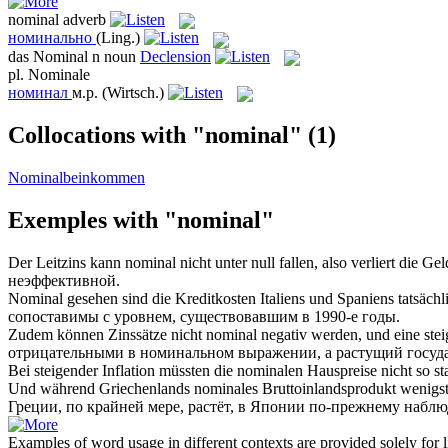
nominal
adverb
номинально
(Ling.)
das
Nominal
n
noun
Declension
pl.
Nominale
номинал
м.р.
(Wirtsch.)
Collocations with "nominal"
(1)
Nominalbeinkommen
Exemples with "nominal"
Der Leitzins kann
nominal
nicht unter null fallen, also verliert die Ge
неэффективной.
Nominal
gesehen sind die Kreditkosten Italiens und Spaniens tatsächl
сопоставимы с уровнем, существовавшим в 1990-е годы.
Zudem können Zinssätze nicht
nominal
negativ werden, und eine stei
отрицательными в
номинальном
выражении, а растущий госуд
Bei steigender Inflation müssten die
nominalen
Hauspreise nicht so sta
Und während Griechenlands
nominales
Bruttoinlandsprodukt wenigste
Греции, по крайней мере, растёт, в Японии по-прежнему наблю
Examples of word usage in different contexts are provided solely for l