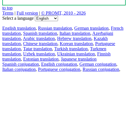
to top
Terms
|
Full version
|
© PROMT, 2010 - 2026
Select a language
English translation
,
Russian translation
,
German translation
,
French
translation
,
Spanish translation
,
Italian translation
,
Azerbaijani
translation
,
Arabic translation
,
Hebrew translation
,
Kazakh
translation
,
Chinese translation
,
Korean translation
,
Portuguese
translation
,
Tatar translation
,
Turkish translation
,
Turkmen
translation
,
Uzbek translation
,
Ukrainian translation
,
Finnish
translation
,
Estonian translation
,
Japanese translation
Spanish conjugation
,
English conjugation
,
German conjugation
,
Italian conjugation
,
Portuguese conjugation
,
Russian conjugation
,
French conjugation
.
Features
Text Translation
Context Examples
Conjugation and Declension
Free apps