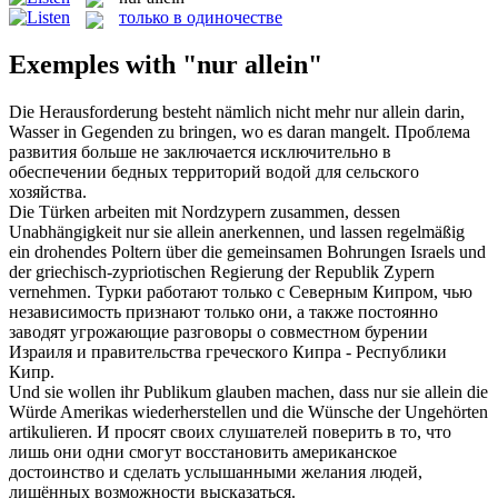
только в одиночестве
Exemples with "nur allein"
Die Herausforderung besteht nämlich nicht mehr
nur allein
darin,
Wasser in Gegenden zu bringen, wo es daran mangelt.
Проблема
развития больше не заключается исключительно в
обеспечении бедных территорий водой для сельского
хозяйства.
Die Türken arbeiten mit Nordzypern zusammen, dessen
Unabhängigkeit
nur
sie
allein
anerkennen, und lassen regelmäßig
ein drohendes Poltern über die gemeinsamen Bohrungen Israels und
der griechisch-zypriotischen Regierung der Republik Zypern
vernehmen.
Турки работают
только
с Северным Кипром, чью
независимость признают только они, а также постоянно
заводят угрожающие разговоры о совместном бурении
Израиля и правительства греческого Кипра - Республики
Кипр.
Und sie wollen ihr Publikum glauben machen, dass
nur
sie
allein
die
Würde Amerikas wiederherstellen und die Wünsche der Ungehörten
artikulieren.
И просят своих слушателей поверить в то, что
лишь
они одни смогут восстановить американское
достоинство и сделать услышанными желания людей,
лишённых возможности высказаться.