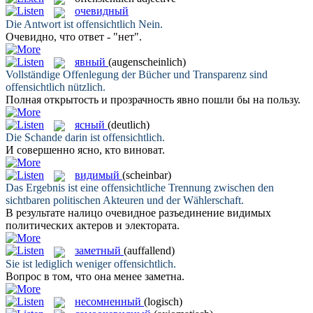
очевидный
Die Antwort ist
offensichtlich
Nein.
Очевидно
, что ответ - "нет".
явный
(augenscheinlich)
Vollständige Offenlegung der Bücher und Transparenz sind
offensichtlich
nützlich.
Полная открытость и прозрачность
явно
пошли бы на пользу.
ясный
(deutlich)
Die Schande darin ist
offensichtlich
.
И совершенно
ясно
, кто виноват.
видимый
(scheinbar)
Das Ergebnis ist eine
offensichtliche
Trennung zwischen den
sichtbaren politischen Akteuren und der Wählerschaft.
В результате налицо очевидное разъединение
видимых
политических актеров и электората.
заметный
(auffallend)
Sie ist lediglich weniger
offensichtlich
.
Вопрос в том, что она менее
заметна
.
несомненный
(logisch)