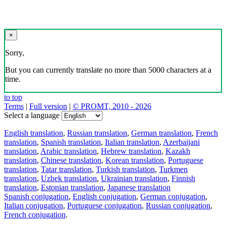
×
Sorry,
But you can currently translate no more than 5000 characters at a
time.
to top
Terms
|
Full version
|
© PROMT, 2010 - 2026
Select a language
English translation
,
Russian translation
,
German translation
,
French
translation
,
Spanish translation
,
Italian translation
,
Azerbaijani
translation
,
Arabic translation
,
Hebrew translation
,
Kazakh
translation
,
Chinese translation
,
Korean translation
,
Portuguese
translation
,
Tatar translation
,
Turkish translation
,
Turkmen
translation
,
Uzbek translation
,
Ukrainian translation
,
Finnish
translation
,
Estonian translation
,
Japanese translation
Spanish conjugation
,
English conjugation
,
German conjugation
,
Italian conjugation
,
Portuguese conjugation
,
Russian conjugation
,
French conjugation
.