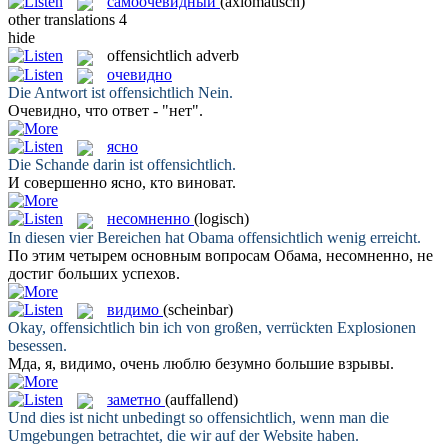
самоочевидный
(axiomatisch)
other translations
4
hide
offensichtlich
adverb
очевидно
Die Antwort ist
offensichtlich
Nein.
Очевидно
, что ответ - "нет".
ясно
Die Schande darin ist
offensichtlich
.
И совершенно
ясно
, кто виноват.
несомненно
(logisch)
In diesen vier Bereichen hat Obama
offensichtlich
wenig erreicht.
По этим четырем основным вопросам Обама,
несомненно
, не
достиг больших успехов.
видимо
(scheinbar)
Okay,
offensichtlich
bin ich von großen, verrückten Explosionen
besessen.
Мда, я,
видимо
, очень люблю безумно большие взрывы.
заметно
(auffallend)
Und dies ist nicht unbedingt so
offensichtlich
, wenn man die
Umgebungen betrachtet, die wir auf der Website haben.