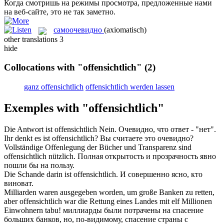
Когда смотришь на режимы просмотра, предложенные нами
на веб-сайте, это не так
заметно
.
самоочевидно
(axiomatisch)
other translations
3
hide
Collocations with "offensichtlich"
(2)
ganz offensichtlich
offensichtlich werden lassen
Exemples with "offensichtlich"
Die Antwort ist
offensichtlich
Nein.
Очевидно
, что ответ - "нет".
Ihr denkt es ist
offensichtlich
?
Вы считаете это
очевидно
?
Vollständige Offenlegung der Bücher und Transparenz sind
offensichtlich
nützlich.
Полная открытость и прозрачность
явно
пошли бы на пользу.
Die Schande darin ist
offensichtlich
.
И совершенно
ясно
, кто
виноват.
Milliarden waren ausgegeben worden, um große Banken zu retten,
aber
offensichtlich
war die Rettung eines Landes mit elf Millionen
Einwohnern tabu!
миллиарды были потрачены на спасение
больших банков, но, по-
видимому
, спасение страны с