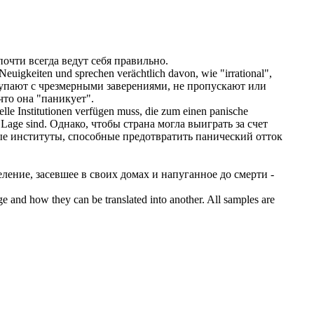
очти всегда ведут себя правильно.
uigkeiten und sprechen verächtlich davon, wie "irrational",
пают с чрезмерными заверениями, не пропускают или
что она "паникует".
ielle Institutionen verfügen muss, die zum einen
panische
Lage sind.
Однако, чтобы страна могла выиграть за счет
ые институты, способные предотвратить
панический
отток
ление, засевшее в своих домах и напуганное до смерти -
ge and how they can be translated into another. All samples are