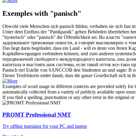
Exemples with "panisch"
Obwohl viele Menschen sich
panisch
fühlen, verhalten sie sich fast i
Unter dem Einfluss der "Panikpanik" geben Behörden übertrieben ber
"hysterisch" oder "
panisch
" die Öffentlichkeit sei.
Во власти "
панич
задерживают тревожные новости, и говорят высокомерно о том,
Das liegt darin begründet, dass ein Land - will es denn von freien Ka
Kapitalbewegungen verhindern können, und zum anderen systemische
передвижений свободного международного капитала, она долж
капитала и выстоять шок системы, если такой отток все-таки п
Panisch
rief Estelle von SANCCOB den Studenten an und sagte:
В п
Dieser Teufelskreis endet damit, dass die ganze Gesellschaft sich in 
Examples of word usage in different contexts are provided solely for l
automatically collected from a variety of publicly available open sour
If you find a spelling, punctuation or any other error in the original o
PROMT Professional NMT
Try offline translator for your PC and laptop