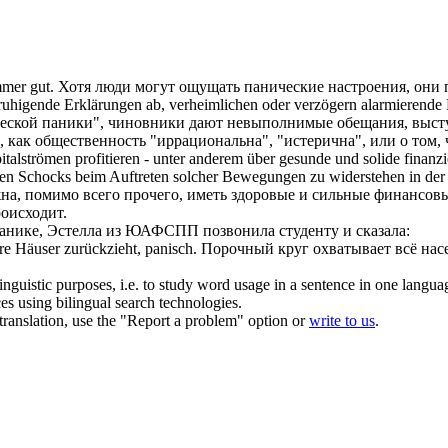
mmer gut.
Хотя люди могут ощущать
панические
настроения, они п
uhigende Erklärungen ab, verheimlichen oder verzögern alarmierende Ne
еской
паники", чиновники дают невыполнимые обещания, высту
 как общественность "иррациональна", "истерична", или о том, 
pitalströmen profitieren - unter anderem über gesunde und solide finanz
n Schocks beim Auftreten solcher Bewegungen zu widerstehen in der 
на, помимо всего прочего, иметь здоровые и сильные финансов
роисходит.
анике, Эстелла из ЮАФСПП позвонила студенту и сказала:
ihre Häuser zurückzieht,
panisch
.
Порочный круг охватывает всё насе
inguistic purposes, i.e. to study word usage in a sentence in one langua
ces using bilingual search technologies.
r translation, use the "Report a problem" option or
write to us
.