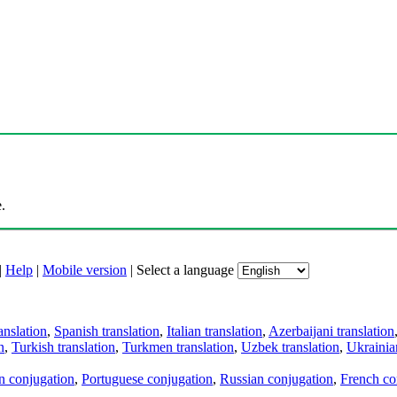
.
|
Help
|
Mobile version
|
Select a language
anslation
,
Spanish translation
,
Italian translation
,
Azerbaijani translation
n
,
Turkish translation
,
Turkmen translation
,
Uzbek translation
,
Ukrainian
an conjugation
,
Portuguese conjugation
,
Russian conjugation
,
French co