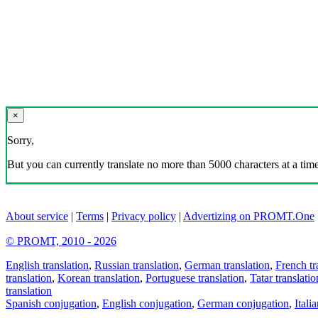
×
Sorry,
But you can currently translate no more than 5000 characters at a time
About service
|
Terms
|
Privacy policy
|
Advertizing on PROMT.One
© PROMT, 2010 - 2026
English translation
,
Russian translation
,
German translation
,
French tr
translation
,
Korean translation
,
Portuguese translation
,
Tatar translatio
translation
Spanish conjugation
,
English conjugation
,
German conjugation
,
Itali