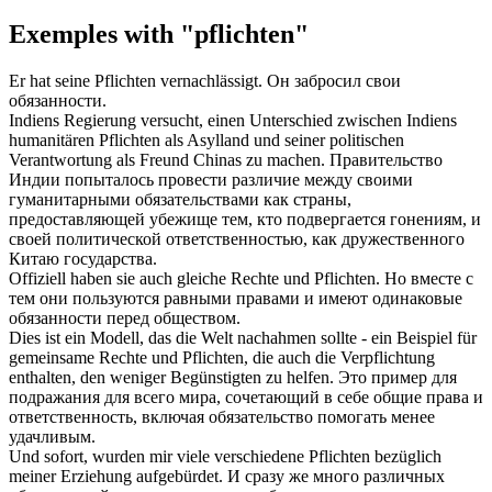
Exemples with "pflichten"
Er hat seine
Pflichten
vernachlässigt.
Он забросил свои
обязанности
.
Indiens Regierung versucht, einen Unterschied zwischen Indiens
humanitären
Pflichten
als Asylland und seiner politischen
Verantwortung als Freund Chinas zu machen.
Правительство
Индии попыталось провести различие между своими
гуманитарными
обязательствами
как страны,
предоставляющей убежище тем, кто подвергается гонениям, и
своей политической ответственностью, как дружественного
Китаю государства.
Offiziell haben sie auch gleiche Rechte und
Pflichten
.
Но вместе с
тем они пользуются равными правами и имеют одинаковые
обязанности
перед обществом.
Dies ist ein Modell, das die Welt nachahmen sollte - ein Beispiel für
gemeinsame Rechte und
Pflichten
, die auch die Verpflichtung
enthalten, den weniger Begünstigten zu helfen.
Это пример для
подражания для всего мира, сочетающий в себе общие права и
ответственность, включая
обязательство
помогать менее
удачливым.
Und sofort, wurden mir viele verschiedene
Pflichten
bezüglich
meiner Erziehung aufgebürdet.
И сразу же много различных