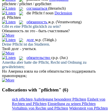
pflichtete / pflichtet / gepflichtet
соглашаться
(literarisch)
die
Pflicht
f
noun
Declension
pl.
Pflichten
обязанность
ж.р.
(Verantwortung)
Gibt es eine
Pflicht
glücklich zu sein?
Обязанность
ли это - быть счастливым?
долг
м.р.
(Tätigk.)
Deine
Pflicht
ist das Studieren.
Твой
долг
- учиться.
обязательство
ср.р.
(Jur.)
Amerika aber hatte die
Pflicht
, Recht und Ordnung zu
gewährleisten;
Но Америка взяла на себя
обязательство
поддерживать
правопорядок;
Collocations with "pflichten"
(6)
sich pflichten
Auferlegung besonderer Pflichten
Einheit von
Rechten und Pflichten
Einstellung zu seinen Pflichten
Verhältnis von Rechte und Pflichten
Widerstreit von Pflichten