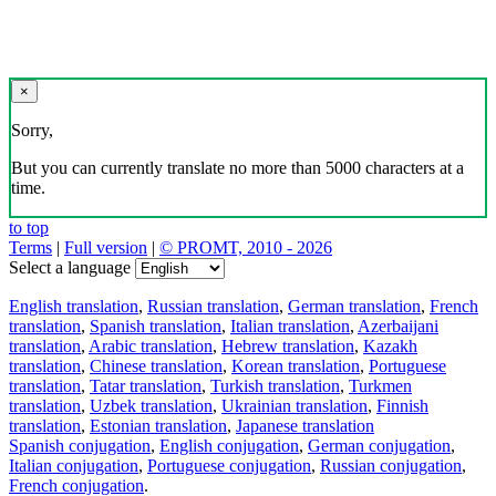
×
Sorry,
But you can currently translate no more than 5000 characters at a
time.
to top
Terms
|
Full version
|
© PROMT, 2010 - 2026
Select a language
English translation
,
Russian translation
,
German translation
,
French
translation
,
Spanish translation
,
Italian translation
,
Azerbaijani
translation
,
Arabic translation
,
Hebrew translation
,
Kazakh
translation
,
Chinese translation
,
Korean translation
,
Portuguese
translation
,
Tatar translation
,
Turkish translation
,
Turkmen
translation
,
Uzbek translation
,
Ukrainian translation
,
Finnish
translation
,
Estonian translation
,
Japanese translation
Spanish conjugation
,
English conjugation
,
German conjugation
,
Italian conjugation
,
Portuguese conjugation
,
Russian conjugation
,
French conjugation
.