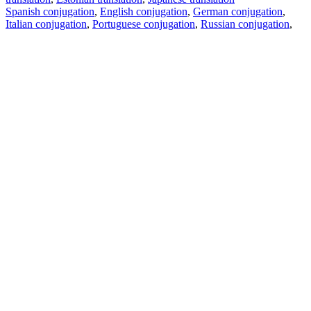
Spanish conjugation
,
English conjugation
,
German conjugation
,
Italian conjugation
,
Portuguese conjugation
,
Russian conjugation
,
French conjugation
.
Features
Text Translation
Context Examples
Conjugation and Declension
Free apps
PROMT.One for iOS
PROMT.One for Android
Offers
For developers
Copy text
Copy translation
Report an issue