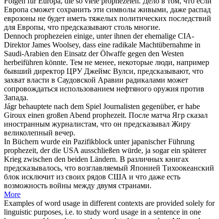
Folgen für Europa, die so viele
prophezeien
.
Дело в том, что если
Европа сможет сохранить эти символы живыми, даже распад
еврозоны не будет иметь тяжелых политических последствий
для Европы, что
предсказывают
столь многие.
Dennoch
prophezeien
einige, unter ihnen der ehemalige CIA-
Direktor James Woolsey, dass eine radikale Machtübernahme in
Saudi-Arabien den Einsatz der Ölwaffe gegen den Westen
herbeiführen könnte.
Тем не менее, некоторые люди, например
бывший директор ЦРУ Джеймс Вулси,
предсказывают
, что
захват власти в Саудовской Аравии радикалами может
сопровождаться использованием нефтяного оружия против
Запада.
Jágr behauptete nach dem Spiel Journalisten gegenüber, er habe
Giroux einen großen Abend
prophezeit
.
После матча Ягр сказал
иностранным журналистам, что он
предсказывал
Жиру
великолепный вечер.
In Büchern wurde ein Pazifikblock unter japanischer Führung
prophezeit
, der die USA ausschließen würde, ja sogar ein späterer
Krieg zwischen den beiden Ländern.
В различных книгах
предсказывалось
, что возглавляемый Японией Тихоокеанский
блок исключит из своих рядов США и что даже есть
возможность войны между двумя странами.
More
Examples of word usage in different contexts are provided solely for
linguistic purposes, i.e. to study word usage in a sentence in one