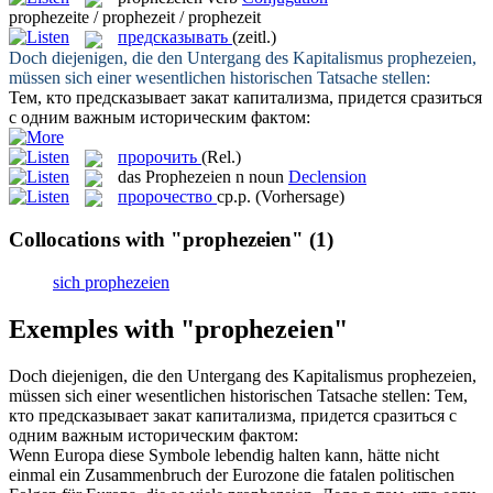
prophezeite / prophezeit / prophezeit
предсказывать
(zeitl.)
Doch diejenigen, die den Untergang des Kapitalismus
prophezeien
,
müssen sich einer wesentlichen historischen Tatsache stellen:
Тем, кто
предсказывает
закат капитализма, придется сразиться
с одним важным историческим фактом:
пророчить
(Rel.)
das
Prophezeien
n
noun
Declension
пророчество
ср.р.
(Vorhersage)
Collocations with "prophezeien"
(1)
sich prophezeien
Exemples with "prophezeien"
Doch diejenigen, die den Untergang des Kapitalismus
prophezeien
,
müssen sich einer wesentlichen historischen Tatsache stellen:
Тем,
кто
предсказывает
закат капитализма, придется сразиться с
одним важным историческим фактом:
Wenn Europa diese Symbole lebendig halten kann, hätte nicht
einmal ein Zusammenbruch der Eurozone die fatalen politischen