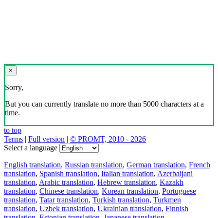
×
Sorry,
But you can currently translate no more than 5000 characters at a
time.
to top
Terms
|
Full version
|
© PROMT, 2010 - 2026
Select a language
English translation
,
Russian translation
,
German translation
,
French
translation
,
Spanish translation
,
Italian translation
,
Azerbaijani
translation
,
Arabic translation
,
Hebrew translation
,
Kazakh
translation
,
Chinese translation
,
Korean translation
,
Portuguese
translation
,
Tatar translation
,
Turkish translation
,
Turkmen
translation
,
Uzbek translation
,
Ukrainian translation
,
Finnish
translation
,
Estonian translation
,
Japanese translation