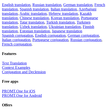
English translation
,
Russian translation
,
German translation
,
French
translation
,
Spanish translation
,
Italian translation
,
Azerbaijani
translation
,
Arabic translation
,
Hebrew translation
,
Kazakh
translation
,
Chinese translation
,
Korean translation
,
Portuguese
translation
,
Tatar translation
,
Turkish translation
,
Turkmen
translation
,
Uzbek translation
,
Ukrainian translation
,
Finnish
translation
,
Estonian translation
,
Japanese translation
Spanish conjugation
,
English conjugation
,
German conjugation
,
Italian conjugation
,
Portuguese conjugation
,
Russian conjugation
,
French conjugation
.
Features
Text Translation
Context Examples
Conjugation and Declension
Free apps
PROMT.One for iOS
PROMT.One for Android
Offers