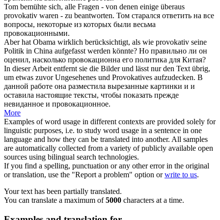
Tom bemühte sich, alle Fragen - von denen einige überaus
provokativ
waren - zu beantworten.
Том старался ответить на все
вопросы, некоторые из которых были весьма
провокационными
.
Aber hat Obama wirklich berücksichtigt, als wie
provokativ
seine
Politik in China aufgefasst werden könnte?
Но правильно ли он
оценил, насколько
провокационна
его политика для Китая?
In dieser Arbeit entfernt sie die Bilder und lässt nur den Text übrig,
um etwas zuvor Ungesehenes und
Provokatives
aufzudecken.
В
данной работе она разместила вырезанные картинки и и
оставила настоящие тексты, чтобы показать прежде
невиданное и
провокационное
.
More
Examples of word usage in different contexts are provided solely for
linguistic purposes, i.e. to study word usage in a sentence in one
language and how they can be translated into another. All samples
are automatically collected from a variety of publicly available open
sources using bilingual search technologies.
If you find a spelling, punctuation or any other error in the original
or translation, use the "Report a problem" option or
write to us
.
Your text has been partially translated.
You can translate a maximum of
5000
characters at a time.
Examples and translation for