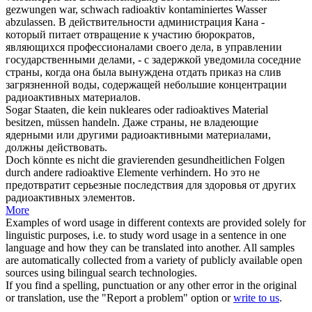
gezwungen war, schwach
radioaktiv
kontaminiertes Wasser
abzulassen.
В действительности администрация Кана -
который питает отвращение к участию бюрократов,
являющихся профессионалами своего дела, в управлении
государственными делами, - с задержкой уведомила соседние
страны, когда она была вынуждена отдать приказ на слив
загрязненной воды, содержащей небольшие концентрации
радиоактивных
материалов.
Sogar Staaten, die kein nukleares oder
radioaktives
Material
besitzen, müssen handeln.
Даже страны, не владеющие
ядерными или другими
радиоактивными
материалами,
должны действовать.
Doch könnte es nicht die gravierenden gesundheitlichen Folgen
durch andere
radioaktive
Elemente verhindern.
Но это не
предотвратит серьезные последствия для здоровья от других
радиоактивных
элементов.
More
Examples of word usage in different contexts are provided solely for
linguistic purposes, i.e. to study word usage in a sentence in one
language and how they can be translated into another. All samples
are automatically collected from a variety of publicly available open
sources using bilingual search technologies.
If you find a spelling, punctuation or any other error in the original
or translation, use the "Report a problem" option or
write to us
.