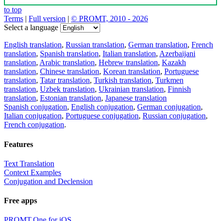
to top
Terms
|
Full version
|
© PROMT, 2010 - 2026
Select a language
English translation
,
Russian translation
,
German translation
,
French
translation
,
Spanish translation
,
Italian translation
,
Azerbaijani
translation
,
Arabic translation
,
Hebrew translation
,
Kazakh
translation
,
Chinese translation
,
Korean translation
,
Portuguese
translation
,
Tatar translation
,
Turkish translation
,
Turkmen
translation
,
Uzbek translation
,
Ukrainian translation
,
Finnish
translation
,
Estonian translation
,
Japanese translation
Spanish conjugation
,
English conjugation
,
German conjugation
,
Italian conjugation
,
Portuguese conjugation
,
Russian conjugation
,
French conjugation
.
Features
Text Translation
Context Examples
Conjugation and Declension
Free apps
PROMT.One for iOS