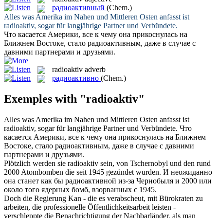
радиоактивный
(Chem.)
Alles was Amerika im Nahen und Mittleren Osten anfasst ist
radioaktiv
, sogar für langjährige Partner und Verbündete.
Что касается Америки, все к чему она прикоснулась на
Ближнем Востоке, стало
радиоактивным
, даже в случае с
давними партнерами и друзьями.
radioaktiv
adverb
радиоактивно
(Chem.)
Exemples with "radioaktiv"
Alles was Amerika im Nahen und Mittleren Osten anfasst ist
radioaktiv
, sogar für langjährige Partner und Verbündete.
Что
касается Америки, все к чему она прикоснулась на Ближнем
Востоке, стало
радиоактивным
, даже в случае с давними
партнерами и друзьями.
Plötzlich werden sie
radioaktiv
sein, von Tschernobyl und den rund
2000 Atombomben die seit 1945 gezündet wurden.
И неожиданно
она станет как бы
радиоактивной
из-за Чернобыля и 2000 или
около того ядерных бомб, взорванных с 1945.
Doch die Regierung Kan - die es verabscheut, mit Bürokraten zu
arbeiten, die professionelle Öffentlichkeitsarbeit leisten -
verschleppte die Benachrichtigung der Nachbarländer, als man