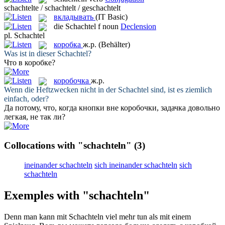
schachtelte / schachtelt / geschachtelt
вкладывать
(IT Basic)
die
Schachtel
f
noun
Declension
pl.
Schachtel
коробка
ж.р.
(Behälter)
Was ist in dieser
Schachtel
?
Что в
коробке
?
коробочка
ж.р.
Wenn die Heftzwecken nicht in der
Schachtel
sind, ist es ziemlich
einfach, oder?
Да потому, что, когда кнопки вне
коробочки
, задачка довольно
легкая, не так ли?
Collocations with "schachteln"
(3)
ineinander schachteln
sich ineinander schachteln
sich
schachteln
Exemples with "schachteln"
Denn man kann mit
Schachteln
viel mehr tun als mit einem