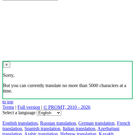
×
Sorry,
But you can currently translate no more than 5000 characters at a
time.
to top
Terms
|
Full version
|
© PROMT, 2010 - 2026
Select a language
English translation
,
Russian translation
,
German translation
,
French
translation
,
Spanish translation
,
Italian translation
,
Azerbaijani
translation
,
Arabic translation
,
Hebrew translation
,
Kazakh