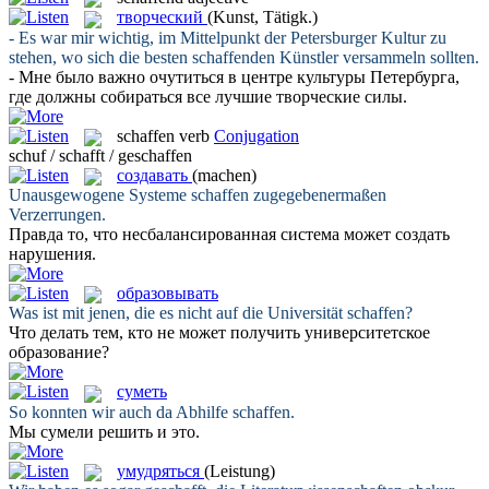
творческий
(Kunst, Tätigk.)
- Es war mir wichtig, im Mittelpunkt der Petersburger Kultur zu
stehen, wo sich die besten
schaffenden
Künstler versammeln sollten.
- Мне было важно очутиться в центре культуры Петербурга,
где должны собираться все лучшие
творческие
силы.
schaffen
verb
Conjugation
schuf / schafft / geschaffen
создавать
(machen)
Unausgewogene Systeme
schaffen
zugegebenermaßen
Verzerrungen.
Правда то, что несбалансированная система может
создать
нарушения.
образовывать
Was ist mit jenen, die es nicht auf die Universität
schaffen
?
Что делать тем, кто не может получить университетское
образование
?
суметь
So konnten wir auch da Abhilfe
schaffen
.
Мы
сумели
решить и это.
умудряться
(Leistung)