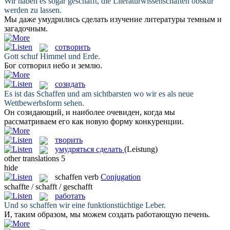
Wir haben es sogar
geschafft
, die Literaturwissenschaften obskur
werden zu lassen.
Мы даже
умудрились
сделать изучение литературы темным и
загадочным.
сотворить
Gott
schuf
Himmel und Erde.
Бог
сотворил
небо и землю.
созидать
Es ist das
Schaffen
und am sichtbarsten wo wir es als neue
Wettbewerbsform sehen.
Он
созидающий
, и наиболее очевиден, когда мы
рассматриваем его как новую форму конкуренции.
творить
умудряться сделать
(Leistung)
other translations
5
hide
schaffen
verb
Conjugation
schaffte / schafft / geschafft
работать
Und so
schaffen
wir eine funktionstüchtige Leber.
И, таким образом, мы можем создать
работающую
печень.