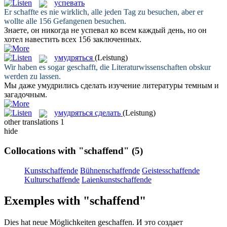
успевать
Er
schaffte
es nie wirklich, alle jeden Tag zu besuchen, aber er
wollte alle 156 Gefangenen besuchen.
Знаете, он никогда не
успевал
ко всем каждый день, но он
хотел навестить всех 156 заключенных.
умудряться
(Leistung)
Wir haben es sogar
geschafft
, die Literaturwissenschaften obskur
werden zu lassen.
Мы даже
умудрились
сделать изучение литературы темным и
загадочным.
умудряться сделать
(Leistung)
other translations
1
hide
Collocations with "schaffend"
(5)
Kunstschaffende
Bühnenschaffende
Geistesschaffende
Kulturschaffende
Laienkunstschaffende
Exemples with "schaffend"
Dies hat neue Möglichkeiten
geschaffen
.
И это
создает