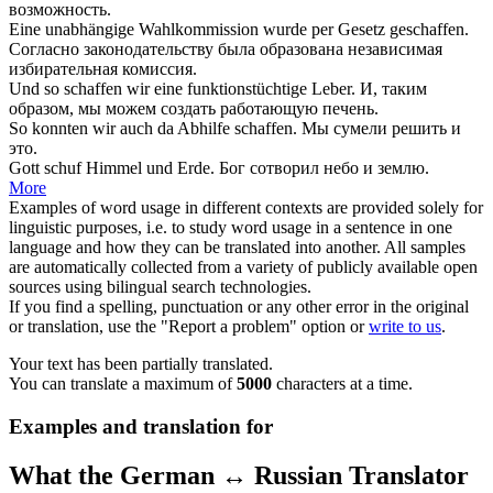
возможность.
Eine unabhängige Wahlkommission wurde per Gesetz
geschaffen
.
Согласно законодательству была
образована
независимая
избирательная комиссия.
Und so
schaffen
wir eine funktionstüchtige Leber.
И, таким
образом, мы можем создать
работающую
печень.
So konnten wir auch da Abhilfe
schaffen
.
Мы
сумели
решить и
это.
Gott
schuf
Himmel und Erde.
Бог
сотворил
небо и землю.
More
Examples of word usage in different contexts are provided solely for
linguistic purposes, i.e. to study word usage in a sentence in one
language and how they can be translated into another. All samples
are automatically collected from a variety of publicly available open
sources using bilingual search technologies.
If you find a spelling, punctuation or any other error in the original
or translation, use the "Report a problem" option or
write to us
.
Your text has been partially translated.
You can translate a maximum of
5000
characters at a time.
Examples and translation for
What the German ↔ Russian Translator