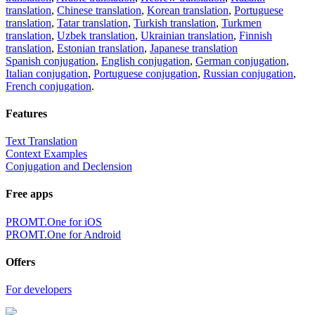
translation
,
Chinese translation
,
Korean translation
,
Portuguese
translation
,
Tatar translation
,
Turkish translation
,
Turkmen
translation
,
Uzbek translation
,
Ukrainian translation
,
Finnish
translation
,
Estonian translation
,
Japanese translation
Spanish conjugation
,
English conjugation
,
German conjugation
,
Italian conjugation
,
Portuguese conjugation
,
Russian conjugation
,
French conjugation
.
Features
Text Translation
Context Examples
Conjugation and Declension
Free apps
PROMT.One for iOS
PROMT.One for Android
Offers
For developers