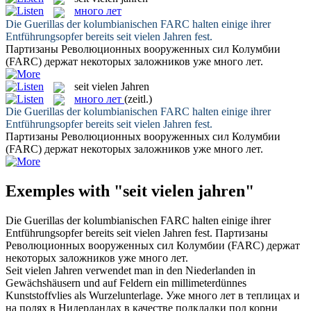
много лет
Die Guerillas der kolumbianischen FARC halten einige ihrer
Entführungsopfer bereits
seit vielen Jahren
fest.
Партизаны Революционных вооруженных сил Колумбии
(FARC) держат некоторых заложников уже
много лет
.
seit vielen Jahren
много лет
(zeitl.)
Die Guerillas der kolumbianischen FARC halten einige ihrer
Entführungsopfer bereits
seit vielen Jahren
fest.
Партизаны Революционных вооруженных сил Колумбии
(FARC) держат некоторых заложников уже
много лет
.
Exemples with "seit vielen jahren"
Die Guerillas der kolumbianischen FARC halten einige ihrer
Entführungsopfer bereits
seit vielen Jahren
fest.
Партизаны
Революционных вооруженных сил Колумбии (FARC) держат
некоторых заложников уже
много лет
.
Seit vielen Jahren
verwendet man in den Niederlanden in
Gewächshäusern und auf Feldern ein millimeterdünnes
Kunststoffvlies als Wurzelunterlage.
Уже
много лет
в теплицах и
на полях в Нидерландах в качестве подкладки под корни