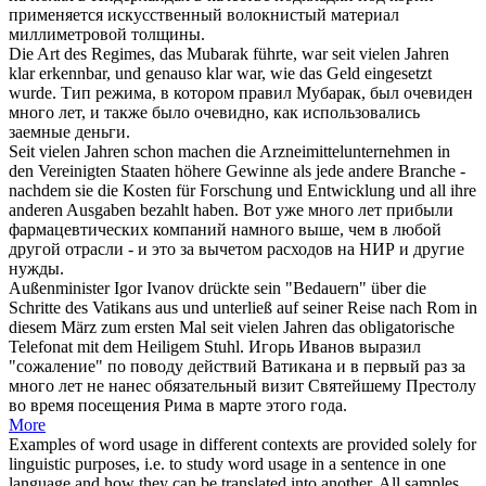
применяется искусственный волокнистый материал
миллиметровой толщины.
Die Art des Regimes, das Mubarak führte, war
seit vielen Jahren
klar erkennbar, und genauso klar war, wie das Geld eingesetzt
wurde.
Тип режима, в котором правил Мубарак, был очевиден
много лет
, и также было очевидно, как использовались
заемные деньги.
Seit vielen Jahren
schon machen die Arzneimittelunternehmen in
den Vereinigten Staaten höhere Gewinne als jede andere Branche -
nachdem sie die Kosten für Forschung und Entwicklung und all ihre
anderen Ausgaben bezahlt haben.
Вот уже
много лет
прибыли
фармацевтических компаний намного выше, чем в любой
другой отрасли - и это за вычетом расходов на НИР и другие
нужды.
Außenminister Igor Ivanov drückte sein "Bedauern" über die
Schritte des Vatikans aus und unterließ auf seiner Reise nach Rom in
diesem März zum ersten Mal
seit vielen Jahren
das obligatorische
Telefonat mit dem Heiligem Stuhl.
Игорь Иванов выразил
"сожаление" по поводу действий Ватикана и в первый раз за
много лет
не нанес обязательный визит Святейшему Престолу
во время посещения Рима в марте этого года.
More
Examples of word usage in different contexts are provided solely for
linguistic purposes, i.e. to study word usage in a sentence in one
language and how they can be translated into another. All samples