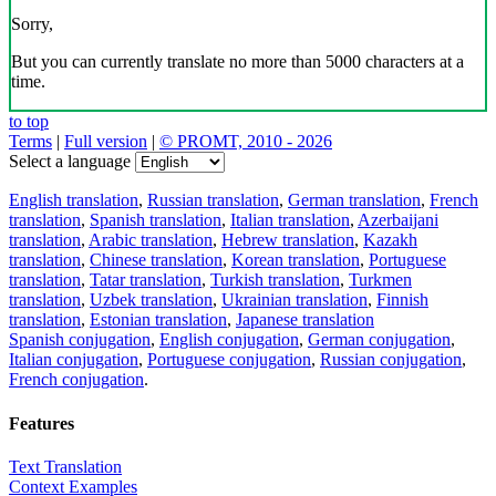
Sorry,
But you can currently translate no more than 5000 characters at a
time.
to top
Terms
|
Full version
|
© PROMT, 2010 - 2026
Select a language
English translation
,
Russian translation
,
German translation
,
French
translation
,
Spanish translation
,
Italian translation
,
Azerbaijani
translation
,
Arabic translation
,
Hebrew translation
,
Kazakh
translation
,
Chinese translation
,
Korean translation
,
Portuguese
translation
,
Tatar translation
,
Turkish translation
,
Turkmen
translation
,
Uzbek translation
,
Ukrainian translation
,
Finnish
translation
,
Estonian translation
,
Japanese translation
Spanish conjugation
,
English conjugation
,
German conjugation
,
Italian conjugation
,
Portuguese conjugation
,
Russian conjugation
,
French conjugation
.
Features
Text Translation
Context Examples