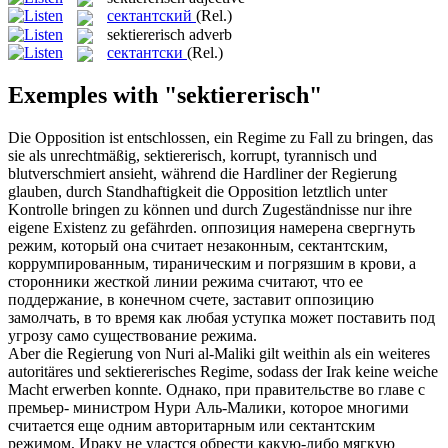
сектантский
(Rel.)
sektiererisch
adverb
сектантски
(Rel.)
Exemples with "sektiererisch"
Die Opposition ist entschlossen, ein Regime zu Fall zu bringen, das
sie als unrechtmäßig,
sektiererisch
, korrupt, tyrannisch und
blutverschmiert ansieht, während die Hardliner der Regierung
glauben, durch Standhaftigkeit die Opposition letztlich unter
Kontrolle bringen zu können und durch Zugeständnisse nur ihre
eigene Existenz zu gefährden.
оппозиция намерена свергнуть
режим, который она считает незаконным,
сектантским
,
коррумпированным, тираническим и погрязшим в крови, а
сторонники жесткой линии режима считают, что ее
поддержание, в конечном счете, заставит оппозицию
замолчать, в то время как любая уступка может поставить под
угрозу само существование режима.
Aber die Regierung von Nuri al-Maliki gilt weithin als ein weiteres
autoritäres und
sektiererisches
Regime, sodass der Irak keine weiche
Macht erwerben konnte.
Однако, при правительстве во главе с
премьер- министром Нури Аль-Малики, которое многими
считается еще одним авторитарным или
сектантским
режимом, Ираку не удастся обрести какую-либо мягкую