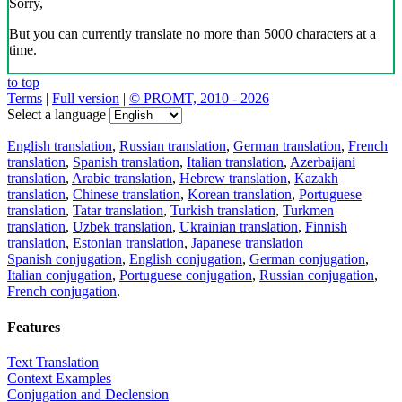
Sorry,
But you can currently translate no more than 5000 characters at a
time.
to top
Terms
|
Full version
|
© PROMT, 2010 - 2026
Select a language
English translation
,
Russian translation
,
German translation
,
French
translation
,
Spanish translation
,
Italian translation
,
Azerbaijani
translation
,
Arabic translation
,
Hebrew translation
,
Kazakh
translation
,
Chinese translation
,
Korean translation
,
Portuguese
translation
,
Tatar translation
,
Turkish translation
,
Turkmen
translation
,
Uzbek translation
,
Ukrainian translation
,
Finnish
translation
,
Estonian translation
,
Japanese translation
Spanish conjugation
,
English conjugation
,
German conjugation
,
Italian conjugation
,
Portuguese conjugation
,
Russian conjugation
,
French conjugation
.
Features
Text Translation
Context Examples
Conjugation and Declension