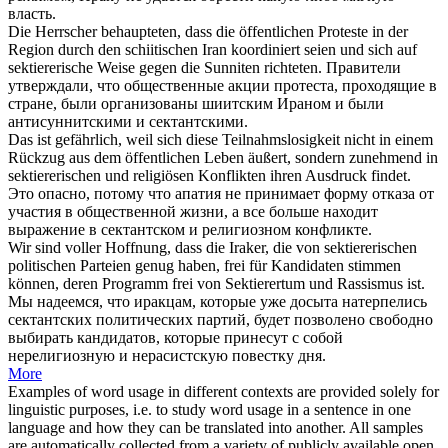
власть.
Die Herrscher behaupteten, dass die öffentlichen Proteste in der
Region durch den schiitischen Iran koordiniert seien und sich auf
sektiererische
Weise gegen die Sunniten richteten.
Правители
утверждали, что общественные акции протеста, проходящие в
стране, были организованы шиитским Ираном и были
антисуннитскими и
сектантскими
.
Das ist gefährlich, weil sich diese Teilnahmslosigkeit nicht in einem
Rückzug aus dem öffentlichen Leben äußert, sondern zunehmend in
sektiererischen
und religiösen Konflikten ihren Ausdruck findet.
Это опасно, потому что апатия не принимает форму отказа от
участия в общественной жизни, а все больше находит
выражение в
сектантском
и религиозном конфликте.
Wir sind voller Hoffnung, dass die Iraker, die von
sektiererischen
politischen Parteien genug haben, frei für Kandidaten stimmen
können, deren Programm frei von Sektierertum und Rassismus ist.
Мы надеемся, что иракцам, которые уже досыта натерпелись
сектантских
политических партий, будет позволено свободно
выбирать кандидатов, которые принесут с собой
нерелигиозную и нерасистскую повестку дня.
More
Examples of word usage in different contexts are provided solely for
linguistic purposes, i.e. to study word usage in a sentence in one
language and how they can be translated into another. All samples
are automatically collected from a variety of publicly available open