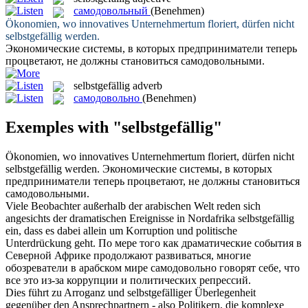
самодовольный
(Benehmen)
Ökonomien, wo innovatives Unternehmertum floriert, dürfen nicht
selbstgefällig
werden.
Экономические системы, в которых предприниматели теперь
процветают, не должны становиться
самодовольными
.
selbstgefällig
adverb
самодовольно
(Benehmen)
Exemples with "selbstgefällig"
Ökonomien, wo innovatives Unternehmertum floriert, dürfen nicht
selbstgefällig
werden.
Экономические системы, в которых
предприниматели теперь процветают, не должны становиться
самодовольными
.
Viele Beobachter außerhalb der arabischen Welt reden sich
angesichts der dramatischen Ereignisse in Nordafrika
selbstgefällig
ein, dass es dabei allein um Korruption und politische
Unterdrückung geht.
По мере того как драматические события в
Северной Африке продолжают развиваться, многие
обозреватели в арабском мире
самодовольно
говорят себе, что
все это из-за коррупции и политических репрессий.
Dies führt zu Arroganz und
selbstgefälliger
Überlegenheit
gegenüber den Ansprechpartnern - also Politikern, die komplexe