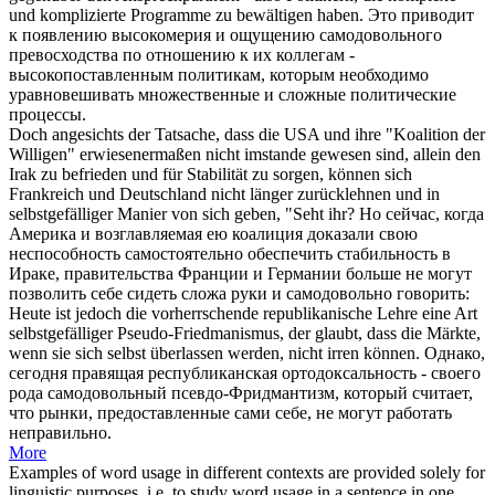
und komplizierte Programme zu bewältigen haben.
Это приводит
к появлению высокомерия и ощущению
самодовольного
превосходства по отношению к их коллегам -
высокопоставленным политикам, которым необходимо
уравновешивать множественные и сложные политические
процессы.
Doch angesichts der Tatsache, dass die USA und ihre "Koalition der
Willigen" erwiesenermaßen nicht imstande gewesen sind, allein den
Irak zu befrieden und für Stabilität zu sorgen, können sich
Frankreich und Deutschland nicht länger zurücklehnen und in
selbstgefälliger
Manier von sich geben, "Seht ihr?
Но сейчас, когда
Америка и возглавляемая ею коалиция доказали свою
неспособность самостоятельно обеспечить стабильность в
Ираке, правительства Франции и Германии больше не могут
позволить себе сидеть сложа руки и
самодовольно
говорить:
Heute ist jedoch die vorherrschende republikanische Lehre eine Art
selbstgefälliger
Pseudo-Friedmanismus, der glaubt, dass die Märkte,
wenn sie sich selbst überlassen werden, nicht irren können.
Однако,
сегодня правящая республиканская ортодоксальность - своего
рода
самодовольный
псевдо-Фридмантизм, который считает,
что рынки, предоставленные сами себе, не могут работать
неправильно.
More
Examples of word usage in different contexts are provided solely for
linguistic purposes, i.e. to study word usage in a sentence in one