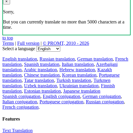
×
Sorry,
But you can currently translate no more than 5000 characters at a
time.
to top
Terms
|
Full version
|
© PROMT, 2010 - 2026
Select a language
English translation
,
Russian translation
,
German translation
,
French
translation
,
Spanish translation
,
Italian translation
,
Azerbaijani
translation
,
Arabic translation
,
Hebrew translation
,
Kazakh
translation
,
Chinese translation
,
Korean translation
,
Portuguese
translation
,
Tatar translation
,
Turkish translation
,
Turkmen
translation
,
Uzbek translation
,
Ukrainian translation
,
Finnish
translation
,
Estonian translation
,
Japanese translation
Spanish conjugation
,
English conjugation
,
German conjugation
,
Italian conjugation
,
Portuguese conjugation
,
Russian conjugation
,
French conjugation
.
Features
Text Translation