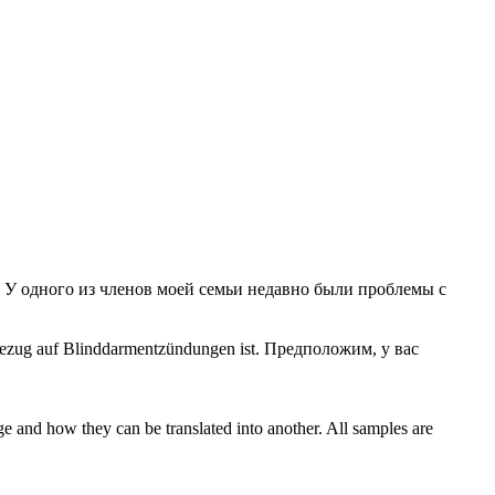
У одного из членов моей семьи недавно были проблемы с
Bezug auf Blinddarmentzündungen ist.
Предположим, у вас
ge and how they can be translated into another. All samples are