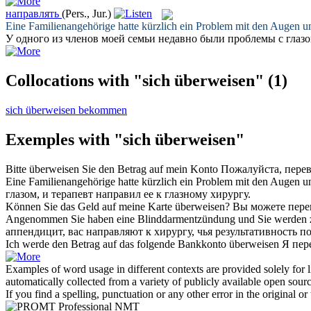
направлять
(Pers., Jur.)
Eine Familienangehörige hatte kürzlich ein Problem mit den Augen
У одного из членов моей семьи недавно были проблемы с глазо
Collocations with "sich überweisen"
(1)
sich überweisen bekommen
Exemples with "sich überweisen"
Bitte
überweisen
Sie den Betrag auf mein Konto
Пожалуйста,
пере
Eine Familienangehörige hatte kürzlich ein Problem mit den Augen
глазом, и терапевт
направил
ее к глазному хирургу.
Können Sie das Geld auf meine Karte
überweisen
?
Вы можете
пере
Angenommen Sie haben eine Blinddarmentzündung und Sie werden 
аппендицит, вас
направляют
к хирургу, чья результативность п
Ich werde den Betrag auf das folgende Bankkonto
überweisen
Я
пер
Examples of word usage in different contexts are provided solely for l
automatically collected from a variety of publicly available open sour
If you find a spelling, punctuation or any other error in the original o