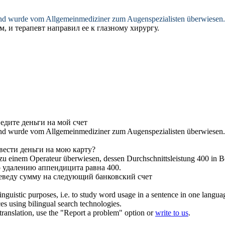
 und wurde vom Allgemeinmediziner zum Augenspezialisten
überwiesen
.
м, и терапевт
направил
ее к глазному хирургу.
ведите
деньги на мой счет
 und wurde vom Allgemeinmediziner zum Augenspezialisten
überwiesen
.
вести
деньги на мою карту?
zu einem Operateur
überwiesen
, dessen Durchschnittsleistung 400 in 
о удалению аппендицита равна 400.
еведу
сумму на следующий банковский счет
inguistic purposes, i.e. to study word usage in a sentence in one langua
ces using bilingual search technologies.
r translation, use the "Report a problem" option or
write to us
.