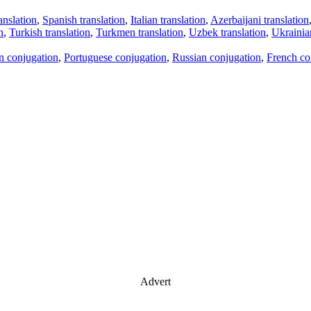
anslation
,
Spanish translation
,
Italian translation
,
Azerbaijani translation
n
,
Turkish translation
,
Turkmen translation
,
Uzbek translation
,
Ukrainian
an conjugation
,
Portuguese conjugation
,
Russian conjugation
,
French co
Advert