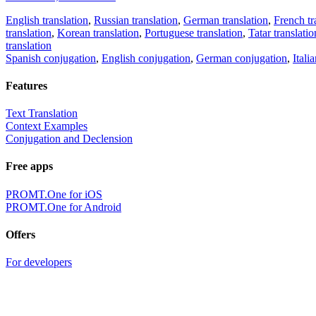
English translation
,
Russian translation
,
German translation
,
French tr
translation
,
Korean translation
,
Portuguese translation
,
Tatar translatio
translation
Spanish conjugation
,
English conjugation
,
German conjugation
,
Itali
Features
Text Translation
Context Examples
Conjugation and Declension
Free apps
PROMT.One for iOS
PROMT.One for Android
Offers
For developers