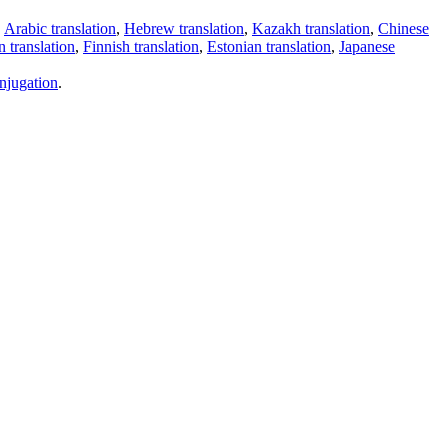
,
Arabic translation
,
Hebrew translation
,
Kazakh translation
,
Chinese
 translation
,
Finnish translation
,
Estonian translation
,
Japanese
njugation
.