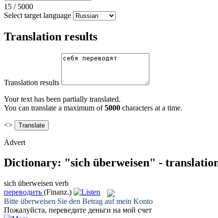
15
/
5000
Select target language
Translation results
Translation results
Your text has been partially translated.
You can translate a maximum of
5000
characters at a time.
<>
Advert
Dictionary: "sich überweisen" - translati
sich überweisen
verb
переводить
(Finanz.)
Bitte
überweisen
Sie den Betrag auf mein Konto
Пожалуйста,
переведите
деньги на мой счет