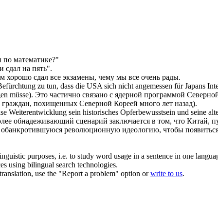
 по математике?"
и сдал на пять".
ом хорошо
сдал
все экзамены, чему мы все очень рады.
 Befürchtung zu tun, dass die USA
sich
nicht angemessen für Japans Inte
gen
müsse).
Это частично связано с ядерной программой Северно
 граждан, похищенных Северной Кореей много лет назад).
ise Weiterentwicklung sein historisches Opferbewusstsein und seine alt
лее обнадеживающий сценарий заключается в том, что Китай, п
 обанкротившуюся революционную идеологию, чтобы появиться н
inguistic purposes, i.e. to study word usage in a sentence in one langua
ces using bilingual search technologies.
r translation, use the "Report a problem" option or
write to us
.