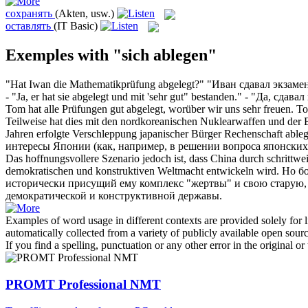
сохранять
(Akten, usw.)
оставлять
(IT Basic)
Exemples with "sich ablegen"
"Hat Iwan die Mathematikprüfung
abgelegt
?"
"Иван
сдавал
экзамен
- "Ja, er hat sie
abgelegt
und mit 'sehr gut" bestanden."
- "Да,
сдавал
Tom hat alle Prüfungen gut
abgelegt
, worüber wir uns sehr freuen.
Т
Teilweise hat dies mit den nordkoreanischen Nuklearwaffen und der
Jahren erfolgte Verschleppung japanischer Bürger Rechenschaft
able
интересы Японии (как, например, в решении вопроса японских
Das hoffnungsvollere Szenario jedoch ist, dass China durch schrittwe
demokratischen und konstruktiven Weltmacht entwickeln wird.
Но бо
исторически присущий ему комплекс "жертвы" и свою старую,
демократической и конструктивной державы.
Examples of word usage in different contexts are provided solely for l
automatically collected from a variety of publicly available open sour
If you find a spelling, punctuation or any other error in the original o
PROMT Professional NMT