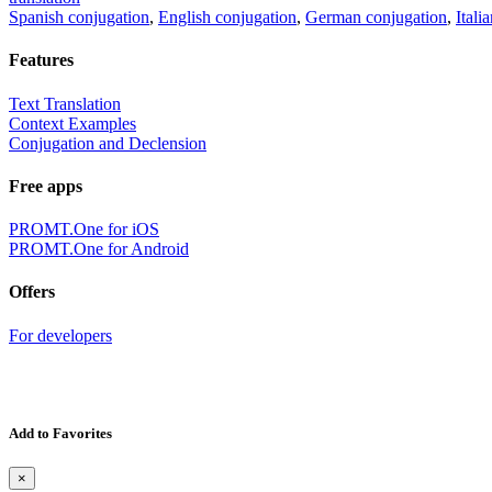
Spanish conjugation
,
English conjugation
,
German conjugation
,
Itali
Features
Text Translation
Context Examples
Conjugation and Declension
Free apps
PROMT.One for iOS
PROMT.One for Android
Offers
For developers
Add to Favorites
×