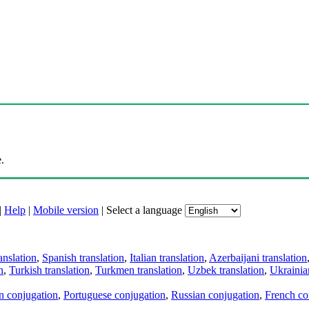
.
|
Help
|
Mobile version
|
Select a language
anslation
,
Spanish translation
,
Italian translation
,
Azerbaijani translation
n
,
Turkish translation
,
Turkmen translation
,
Uzbek translation
,
Ukrainian
an conjugation
,
Portuguese conjugation
,
Russian conjugation
,
French co