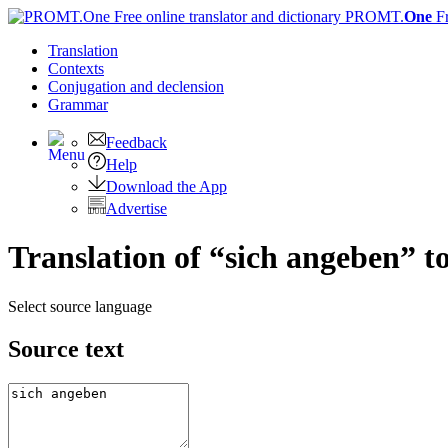
PROMT.
One
F
Translation
Contexts
Conjugation
and declension
Grammar
Feedback
Help
Download the App
Advertise
Translation of “sich angeben” t
Select source language
Source text