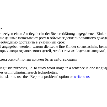
я?
n zeigen einen Anstieg der in der Steuererklärung
angegebenen
Einkomm
ырые данные
показывают
рост в объеме задекларированного доход
необходимо доставить в
указанный
срок
nd
angegeben
werden, warum die Leute ihre Kinder so anstacheln, bemer
торых люди отдают своих детей, чтобы там их "сделали людьми", 
электронной почты должен быть действующим
inguistic purposes, i.e. to study word usage in a sentence in one langua
ces using bilingual search technologies.
r translation, use the "Report a problem" option or
write to us
.