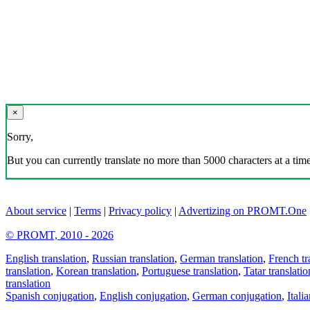
×
Sorry,
But you can currently translate no more than 5000 characters at a time
About service
|
Terms
|
Privacy policy
|
Advertizing on PROMT.One
© PROMT, 2010 - 2026
English translation
,
Russian translation
,
German translation
,
French tr
translation
,
Korean translation
,
Portuguese translation
,
Tatar translatio
translation
Spanish conjugation
,
English conjugation
,
German conjugation
,
Itali