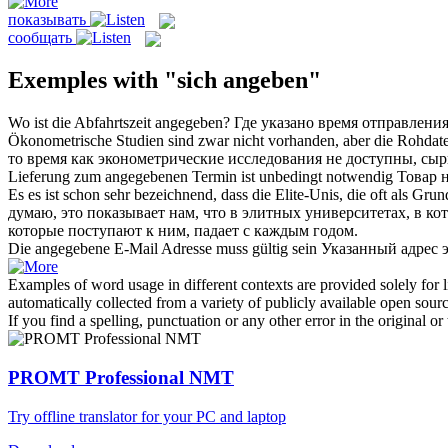
показывать
сообщать
Exemples with "sich angeben"
Wo ist die Abfahrtszeit
angegeben
?
Где
указано
время отправлени
Ökonometrische Studien sind zwar nicht vorhanden, aber die Rohdate
то время как эконометрические исследования не доступны, с
Lieferung zum
angegebenen
Termin ist unbedingt notwendig
Товар 
Es es ist schon sehr bezeichnend, dass die Elite-Unis, die oft als Gru
думаю, это
показывает
нам, что в элитных университетах, в ко
которые поступают к ним, падает с каждым годом.
Die
angegebene
E-Mail Adresse muss gültig sein
Указанный
адрес 
Examples of word usage in different contexts are provided solely for l
automatically collected from a variety of publicly available open sour
If you find a spelling, punctuation or any other error in the original o
PROMT Professional NMT
Try offline translator for your PC and laptop