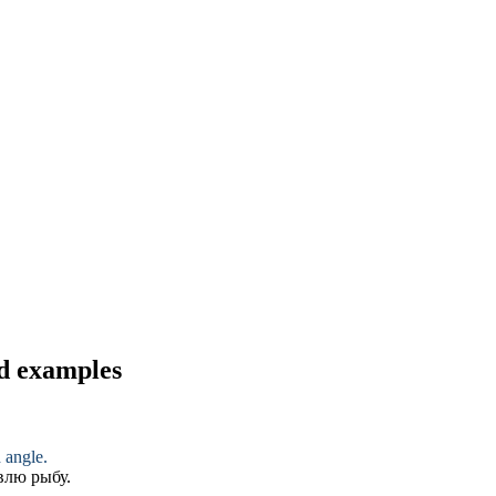
nd examples
d
angle
.
влю рыбу
.