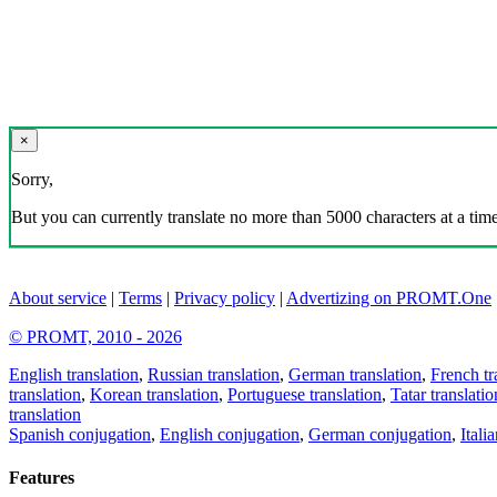
×
Sorry,
But you can currently translate no more than 5000 characters at a time
About service
|
Terms
|
Privacy policy
|
Advertizing on PROMT.One
© PROMT, 2010 - 2026
English translation
,
Russian translation
,
German translation
,
French tr
translation
,
Korean translation
,
Portuguese translation
,
Tatar translatio
translation
Spanish conjugation
,
English conjugation
,
German conjugation
,
Itali
Features