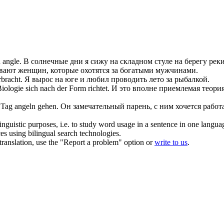
d
angle
.
В солнечные дни я сижу на складном стуле на берегу рек
вают женщин, которые охотятся за богатыми мужчинами.
bracht.
Я вырос на юге и любил проводить лето за рыбалкой.
 Biologie
sich
nach der Form richtet.
И это вполне приемлемая теория
n Tag
angeln
gehen.
Он замечательный парень, с ним хочется работ
inguistic purposes, i.e. to study word usage in a sentence in one langua
ces using bilingual search technologies.
r translation, use the "Report a problem" option or
write to us
.