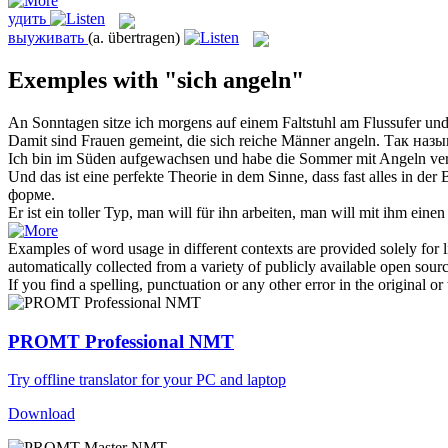
удить
выуживать
(a. übertragen)
Exemples with "sich angeln"
An Sonntagen sitze ich morgens auf einem Faltstuhl am Flussufer un
Damit sind Frauen gemeint, die
sich
reiche Männer
angeln
.
Так назы
Ich bin im Süden aufgewachsen und habe die Sommer mit
Angeln
ver
Und das ist eine perfekte Theorie in dem Sinne, dass fast alles in der
форме.
Er ist ein toller Typ, man will für ihn arbeiten, man will mit ihm eine
Examples of word usage in different contexts are provided solely for l
automatically collected from a variety of publicly available open sour
If you find a spelling, punctuation or any other error in the original o
PROMT Professional NMT
Try offline translator for your PC and laptop
Download