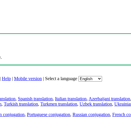
.
|
Help
|
Mobile version
|
Select a language
anslation
,
Spanish translation
,
Italian translation
,
Azerbaijani translation
n
,
Turkish translation
,
Turkmen translation
,
Uzbek translation
,
Ukrainian
an conjugation
,
Portuguese conjugation
,
Russian conjugation
,
French co