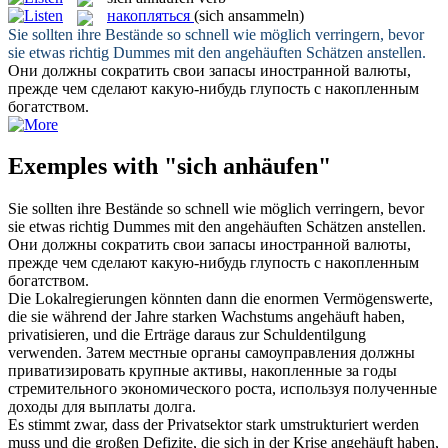
накопляться
(sich ansammeln)
Sie sollten ihre Bestände so schnell wie möglich verringern, bevor
sie etwas richtig Dummes mit den
angehäuften
Schätzen anstellen.
Они должны сократить свои запасы иностранной валюты,
прежде чем сделают какую-нибудь глупость с
накопленным
богатством.
Exemples with "sich anhäufen"
Sie sollten ihre Bestände so schnell wie möglich verringern, bevor
sie etwas richtig Dummes mit den
angehäuften
Schätzen anstellen.
Они должны сократить свои запасы иностранной валюты,
прежде чем сделают какую-нибудь глупость с
накопленным
богатством.
Die Lokalregierungen könnten dann die enormen Vermögenswerte,
die sie während der Jahre starken Wachstums
angehäuft
haben,
privatisieren, und die Erträge daraus zur Schuldentilgung
verwenden.
Затем местные органы самоуправления должны
приватизировать крупные активы,
накопленные
за годы
стремительного экономического роста, используя полученные
доходы для выплаты долга.
Es stimmt zwar, dass der Privatsektor stark umstrukturiert werden
muss und die großen Defizite, die sich in der Krise
angehäuft
haben,