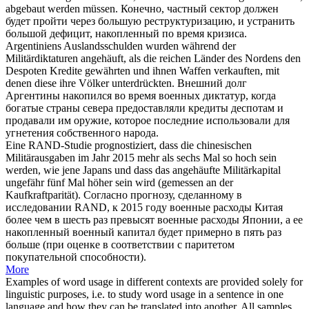
abgebaut werden müssen.
Конечно, частный сектор должен
будет пройти через большую реструктуризацию, и устранить
большой дефицит,
накопленный
по время кризиса.
Argentiniens Auslandsschulden wurden während der
Militärdiktaturen
angehäuft
, als die reichen Länder des Nordens den
Despoten Kredite gewährten und ihnen Waffen verkauften, mit
denen diese ihre Völker unterdrückten.
Внешний долг
Аргентины
накопился
во время военных диктатур, когда
богатые страны севера предоставляли кредиты деспотам и
продавали им оружие, которое последние использовали для
угнетения собственного народа.
Eine RAND-Studie prognostiziert, dass die chinesischen
Militärausgaben im Jahr 2015 mehr als sechs Mal so hoch sein
werden, wie jene Japans und dass das
angehäufte
Militärkapital
ungefähr fünf Mal höher sein wird (gemessen an der
Kaufkraftparität).
Согласно прогнозу, сделанному в
исследовании RAND, к 2015 году военные расходы Китая
более чем в шесть раз превысят военные расходы Японии, а ее
накопленный
военный капитал будет примерно в пять раз
больше (при оценке в соответствии с паритетом
покупательной способности).
More
Examples of word usage in different contexts are provided solely for
linguistic purposes, i.e. to study word usage in a sentence in one
language and how they can be translated into another. All samples