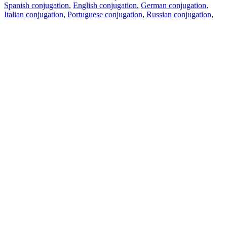
Spanish conjugation
,
English conjugation
,
German conjugation
,
Italian conjugation
,
Portuguese conjugation
,
Russian conjugation
,
French conjugation
.
Features
Text Translation
Context Examples
Conjugation and Declension
Free apps
PROMT.One for iOS
PROMT.One for Android
Offers
For developers
Copy text
Copy translation
Report an issue