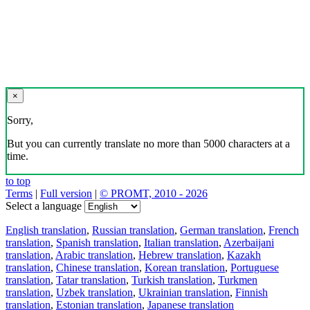
×
Sorry,
But you can currently translate no more than 5000 characters at a
time.
to top
Terms
|
Full version
|
© PROMT, 2010 - 2026
Select a language
English translation
,
Russian translation
,
German translation
,
French
translation
,
Spanish translation
,
Italian translation
,
Azerbaijani
translation
,
Arabic translation
,
Hebrew translation
,
Kazakh
translation
,
Chinese translation
,
Korean translation
,
Portuguese
translation
,
Tatar translation
,
Turkish translation
,
Turkmen
translation
,
Uzbek translation
,
Ukrainian translation
,
Finnish
translation
,
Estonian translation
,
Japanese translation