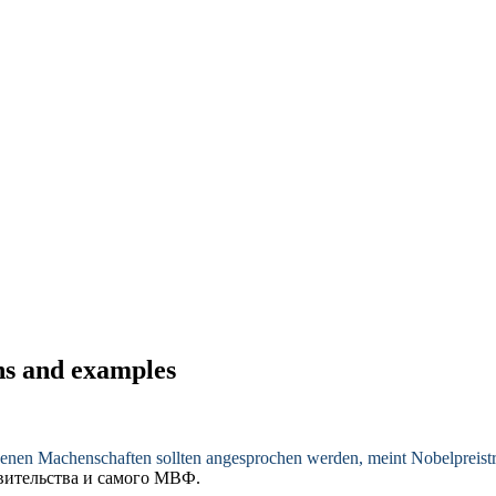
ons and examples
genen Machenschaften sollten
angesprochen
werden, meint Nobelpreisträ
вительства и самого МВФ.