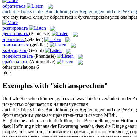
обратиться
auch die Tricks in der Buchführung der Regierungen und die IWF ei
что ему также следует
обратиться
к бухгалтерским уловкам пра
реагировать
действовать
(Phantasie)
нравиться
(gefallen)
понравиться
(gefallen)
возбуждать
(Gefühl)
подействовать
(Phantasie)
срабатывать
(Automotive)
other translations
6
hide
Exemples with "sich ansprechen"
Und wie Sie sehen können, gab es - etwas hat
sich
verändert in der A
искусство
обращается
к нашим чувствам.
auch die Tricks in der Buchführung der Regierungen und die IWF ei
бухгалтерским уловкам правительства и самого МВФ.
Es gibt eine andere - nicht definition, aber Beschreibung von Hoffn
dass Hoffnung nicht aus der Erwartung besteht, dass die Dinge gena
скорее, не значение, а описание надежды, которое мне всегда
нр