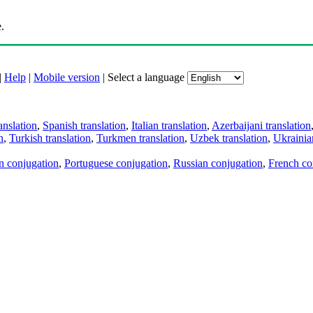
.
|
Help
|
Mobile version
|
Select a language
anslation
,
Spanish translation
,
Italian translation
,
Azerbaijani translation
n
,
Turkish translation
,
Turkmen translation
,
Uzbek translation
,
Ukrainian
an conjugation
,
Portuguese conjugation
,
Russian conjugation
,
French co