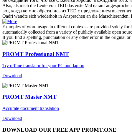
не ожидание того, что всё сложится хорошо, а ожидание того, ч
Also, als mich die Leute von TED das erste Mal darauf
angesprochen
вот, когда ко мне
обратились
из TED с предложением выступить 
Qadri wandte
sich
wiederholt in
Ansprachen
an die Marschierenden;
Examples of word usage in different contexts are provided solely for l
automatically collected from a variety of publicly available open sour
If you find a spelling, punctuation or any other error in the original o
PROMT Professional NMT
Try offline translator for your PC and laptop
Download
PROMT Master NMT
Accurate document translation
Download
DOWNLOAD OUR FREE APP PROMT.ONE