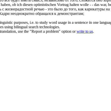
то всё будет иметь смысл, независимо от того, сложится оно хор
haben, ob ich diesen optimistischen Vortrag halten wolle - - das war
с жизнерадостной речью - это было до того, как карикатуры на
Кадри неоднократно
обращался
к демонстрантам;
inguistic purposes, i.e. to study word usage in a sentence in one langua
ces using bilingual search technologies.
r translation, use the "Report a problem" option or
write to us
.