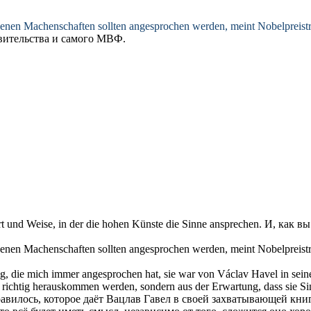
genen Machenschaften sollten
angesprochen
werden, meint Nobelpreisträ
вительства и самого МВФ.
rt und Weise, in der die hohen Künste die Sinne
ansprechen
.
И, как вы
genen Machenschaften sollten
angesprochen
werden, meint Nobelpreisträ
ung, die mich immer
angesprochen
hat, sie war von Václav Havel in sein
u richtig herauskommen werden, sondern aus der Erwartung, dass sie S
авилось
, которое даёт Вацлав Гавел в своей захватывающей книг