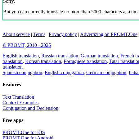
Sorry,
But you can currently translate no more than 5000 characters at a time
About service
|
Terms
|
Privacy policy
|
Advertizing on PROMT.One
© PROMT, 2010 - 2026
English translation
,
Russian translation
,
German translation
,
French tr
translation
,
Korean translation
,
Portuguese translation
,
Tatar translatio
translation
Spanish conjugation
,
English conjugation
,
German conjugation
,
Itali
Features
Text Translation
Context Examples
Conjugation and Declension
Free apps
PROMT.One for iOS
PROMT.One for Android