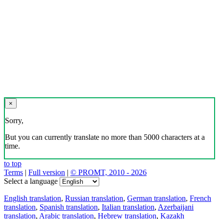
×
Sorry,
But you can currently translate no more than 5000 characters at a
time.
to top
Terms
|
Full version
|
© PROMT, 2010 - 2026
Select a language
English translation
,
Russian translation
,
German translation
,
French
translation
,
Spanish translation
,
Italian translation
,
Azerbaijani
translation
,
Arabic translation
,
Hebrew translation
,
Kazakh