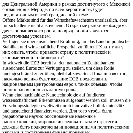
для Центральной Америки в рамках достигнутого с Мексикой
соглашения в Мериде, по всей вероятности, будет
недостаточным в этой грандиозной схеме.
Offene Märkte sind für das Wirtschaftswachstum unerlässlich, aber
für sich alleine nicht
ausreichend
.
Открытые рынки необходимы
для экономического роста, но вряд ли они являются
достаточным
условием.
Verfügen sie über
ausreichend
Erfahrung, um das Land in politische
Stabilität und wirtschaftliche Prosperität zu führen?
Хватит
ли у
них опыта, чтобы привести страну к политической и
экономической стабильности?
In wieweit die EZB bereit ist, den nationalen Zentralbanken
ausreichend
Euros zur Verfügung zu stellen, um diese Rolle
uneingeschränkt zu erfüllen, bleibt abzuwarten.
Пока неизвестно,
насколько велико будет желание ECB
предоставить
национальным центробанкам евро в таких объемах, чтобы
полностью выполнять данную роль.
Wenn eine nachhaltige Nanotechnologie auf fundierten
wissenschaftlichen Erkenntnissen aufgebaut werden soll, müssen die
Forschungsstrategien weltweit durch innovative Politik unterstützt
und
ausreichend
finanziert werden.
Для того чтобы были
разработаны научно обоснованные надежные
нанотехнологии, мировые исследовательские стратегии
должны быть подкреплены инновационными политическими
курсами и
достаточным
финансированием.