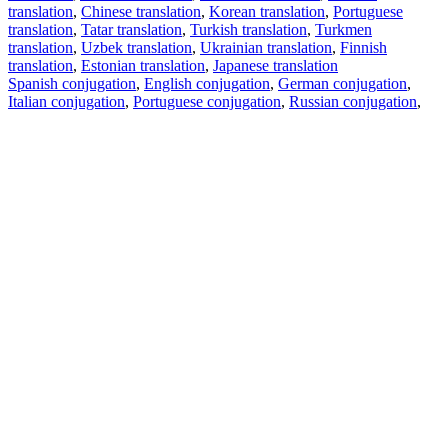
translation
,
Chinese translation
,
Korean translation
,
Portuguese
translation
,
Tatar translation
,
Turkish translation
,
Turkmen
translation
,
Uzbek translation
,
Ukrainian translation
,
Finnish
translation
,
Estonian translation
,
Japanese translation
Spanish conjugation
,
English conjugation
,
German conjugation
,
Italian conjugation
,
Portuguese conjugation
,
Russian conjugation
,
French conjugation
.
Features
Text Translation
Context Examples
Conjugation and Declension
Free apps
PROMT.One for iOS
PROMT.One for Android
Offers
For developers