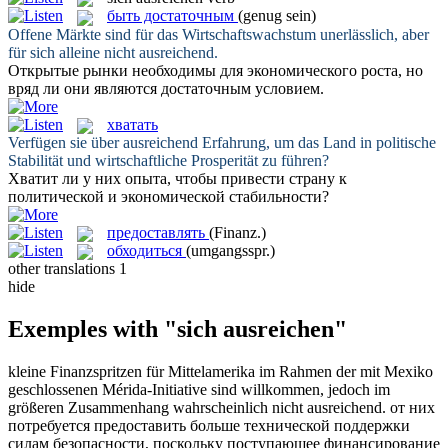
быть достаточным
(genug sein)
Offene Märkte sind für das Wirtschaftswachstum unerlässlich, aber
für sich alleine nicht
ausreichend
.
Открытые рынки необходимы для экономического роста, но
вряд ли они являются
достаточным
условием.
хватать
Verfügen sie über
ausreichend
Erfahrung, um das Land in politische
Stabilität und wirtschaftliche Prosperität zu führen?
Хватит
ли у них опыта, чтобы привести страну к
политической и экономической стабильности?
предоставлять
(Finanz.)
обходиться
(umgangsspr.)
other translations
1
hide
Exemples with "sich ausreichen"
kleine Finanzspritzen für Mittelamerika im Rahmen der mit Mexiko
geschlossenen Mérida-Initiative sind willkommen, jedoch im
größeren Zusammenhang wahrscheinlich nicht
ausreichend
.
от них
потребуется
предоставить
больше технической поддержки
силам безопасности, поскольку поступающее финансирование