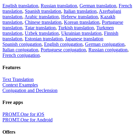
English translation
,
Russian translation
,
German translation
,
French
translation
,
Spanish translation
,
Italian translation
,
Azerbaijani
translation
,
Arabic translation
,
Hebrew translation
,
Kazakh
translation
,
Chinese translation
,
Korean translation
,
Portuguese
translation
,
Tatar translation
,
Turkish translation
,
Turkmen
translation
,
Uzbek translation
,
Ukrainian translation
,
Finnish
translation
,
Estonian translation
,
Japanese translation
Spanish conjugation
,
English conjugation
,
German conjugation
,
Italian conjugation
,
Portuguese conjugation
,
Russian conjugation
,
French conjugation
.
Features
Text Translation
Context Examples
Conjugation and Declension
Free apps
PROMT.One for iOS
PROMT.One for Android
Offers