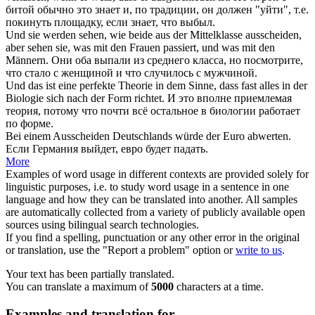
битой обычно это знает и, по традиции, он должен "уйти", т.е.
покинуть площадку, если знает, что
выбыл
.
Und sie werden sehen, wie beide aus der Mittelklasse
ausscheiden
,
aber sehen sie, was mit den Frauen passiert, und was mit den
Männern.
Они оба выпали из среднего класса, но посмотрите,
что стало с женщиной и что случилось с мужчиной.
Und das ist eine perfekte Theorie in dem Sinne, dass fast alles in der
Biologie
sich
nach der Form richtet.
И это вполне приемлемая
теория, потому что почти всё остальное в биологии работает
по форме.
Bei einem
Ausscheiden
Deutschlands würde der Euro abwerten.
Если Германия выйдет, евро будет падать.
More
Examples of word usage in different contexts are provided solely for
linguistic purposes, i.e. to study word usage in a sentence in one
language and how they can be translated into another. All samples
are automatically collected from a variety of publicly available open
sources using bilingual search technologies.
If you find a spelling, punctuation or any other error in the original
or translation, use the "Report a problem" option or
write to us
.
Your text has been partially translated.
You can translate a maximum of
5000
characters at a time.
Examples and translation for