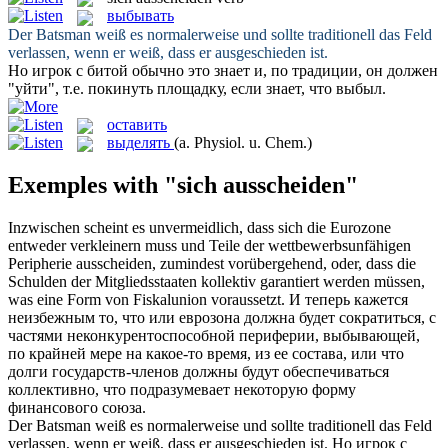
выбывать
Der Batsman weiß es normalerweise und sollte traditionell das Feld
verlassen, wenn er weiß, dass er
ausgeschieden
ist.
Но игрок с битой обычно это знает и, по традиции, он должен
"уйти", т.е. покинуть площадку, если знает, что
выбыл
.
оставить
выделять
(a. Physiol. u. Chem.)
Exemples with "sich ausscheiden"
Inzwischen scheint es unvermeidlich, dass
sich
die Eurozone
entweder verkleinern muss und Teile der wettbewerbsunfähigen
Peripherie
ausscheiden
, zumindest vorübergehend, oder, dass die
Schulden der Mitgliedsstaaten kollektiv garantiert werden müssen,
was eine Form von Fiskalunion voraussetzt.
И теперь кажется
неизбежным то, что или еврозона должна будет сократиться, с
частями неконкурентоспособной периферии,
выбывающей
,
по крайней мере на какое-то время, из ее состава, или что
долги государств-членов должны будут обеспечиваться
коллективно, что подразумевает некоторую форму
финансового союза.
Der Batsman weiß es normalerweise und sollte traditionell das Feld
verlassen, wenn er weiß, dass er
ausgeschieden
ist.
Но игрок с