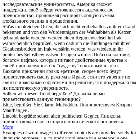
исследовательские университеты, Америка сможет
поддержать своё твёрдо устоявшееся академическое
превосходство, продолжая расширять общую суммы
глобального знания и процветания.
Shi'as im ölreichen Osten, die
sich
nicht vorbehaltlos zu ihrem Land
bekennen und von den Würdenträgern der Wahhabiten als Ketzer
gebrandmarkt werden, werden einen Regimewechsel im Irak
wahrscheinlich
begrüßen
, wenn dadurch die Bindungen mit ihren
Glaubensbrüdern im Irak verstärkt werden, was wiederum ihr
politisches Selbstbewusstsein festigen würde.
Ши'аз на востоке,
богатом нефтью, которые питают двойственные чувства к
своей принадлежности к "саудству" и которым власти
Ваххаби приклеили ярлык еретиков, скорее всего будут
приветствовать
смену режима в Ираке, если это укрепит их
связи с иракскими собратьями по религии, что поддержало бы
их политическую уверенность.
Sollten wir diesen Trend
begrüßen
?
Должны ли мы
приветствовать
данную тенденцию?
Bitte,
begrüßen
Sie Claron McFadden.
Поприветствуем
Клэрон
МакФадден.
Lincoln
begrüßte
seinen alten politischen Gegner.
Линкольн
приветствовал
своего старого политического оппонента.
More
Examples of word usage in different contexts are provided solely for
linguistic purposes, i.e. to study word usage in a sentence in one