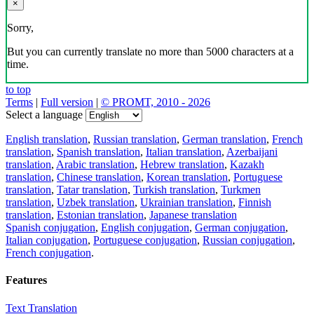
×
Sorry,
But you can currently translate no more than 5000 characters at a
time.
to top
Terms
|
Full version
|
© PROMT, 2010 - 2026
Select a language
English translation
,
Russian translation
,
German translation
,
French
translation
,
Spanish translation
,
Italian translation
,
Azerbaijani
translation
,
Arabic translation
,
Hebrew translation
,
Kazakh
translation
,
Chinese translation
,
Korean translation
,
Portuguese
translation
,
Tatar translation
,
Turkish translation
,
Turkmen
translation
,
Uzbek translation
,
Ukrainian translation
,
Finnish
translation
,
Estonian translation
,
Japanese translation
Spanish conjugation
,
English conjugation
,
German conjugation
,
Italian conjugation
,
Portuguese conjugation
,
Russian conjugation
,
French conjugation
.
Features
Text Translation