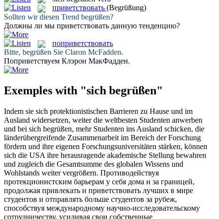
приветствовать
(Begrüßung)
Sollten wir diesen Trend
begrüßen
?
Должны ли мы
приветствовать
данную тенденцию?
поприветствовать
Bitte,
begrüßen
Sie Claron McFadden.
Поприветствуем
Клэрон МакФадден.
Exemples with "sich begrüßen"
Indem sie sich protektionistischen Barrieren zu Hause und im
Ausland widersetzen, weiter die weltbesten Studenten anwerben
und bei
sich begrüßen
, mehr Studenten ins Ausland schicken, die
länderübergreifende Zusammenarbeit im Bereich der Forschung
fördern und ihre eigenen Forschungsuniversitäten stärken, können
sich die USA ihre herausragende akademische Stellung bewahren
und zugleich die Gesamtsumme des globalen Wissens und
Wohlstands weiter vergrößern.
Противодействуя
протекционистским барьерам у себя дома и за границей,
продолжая привлекать и
приветствовать
лучших в мире
студентов и отправлять больше студентов за рубеж,
способствуя международному научно-исследовательскому
сотрудничеству, усиливая свои собственные